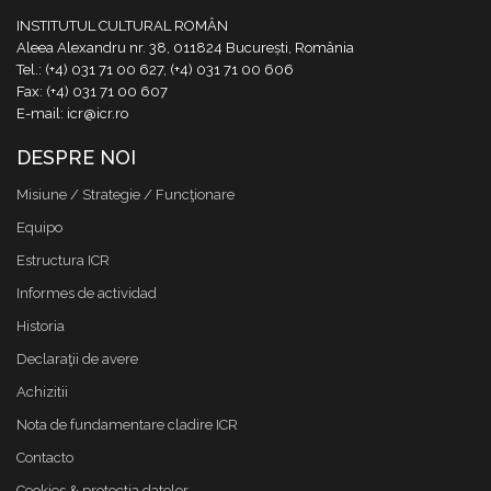
INSTITUTUL CULTURAL ROMÂN
Aleea Alexandru nr. 38, 011824 București, România
Tel.: (+4) 031 71 00 627, (+4) 031 71 00 606
Fax: (+4) 031 71 00 607
E-mail: icr@icr.ro
DESPRE NOI
Misiune / Strategie / Funcţionare
Equipo
Estructura ICR
Informes de actividad
Historia
Declaraţii de avere
Achizitii
Nota de fundamentare cladire ICR
Contacto
Cookies & protectia datelor