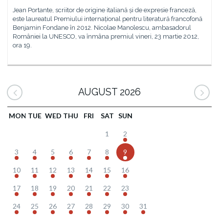
Jean Portante, scriitor de origine italiană și de expresie franceză,
este laureatul Premiului internațional pentru literatură francofonă
Benjamin Fondane în 2012. Nicolae Manolescu, ambasadorul
României la UNESCO, va înmâna premiul vineri, 23 martie 2012,
ora 19.
AUGUST 2026
MON
TUE
WED
THU
FRI
SAT
SUN
1
2
3
4
5
6
7
8
9
10
11
12
13
14
15
16
17
18
19
20
21
22
23
24
25
26
27
28
29
30
31