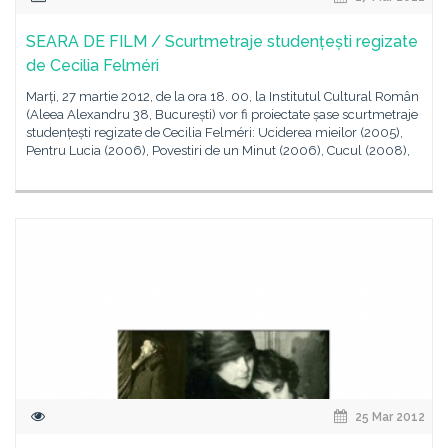
SEARA DE FILM / Scurtmetraje studențești regizate
de Cecilia Felméri
Marți, 27 martie 2012, de la ora 18. 00, la Institutul Cultural Român
(Aleea Alexandru 38, București) vor fi proiectate șase scurtmetraje
studențești regizate de Cecilia Felméri: Uciderea mieilor (2005),
Pentru Lucia (2006), Povestiri de un Minut (2006), Cucul (2008),
25 Mar 2012