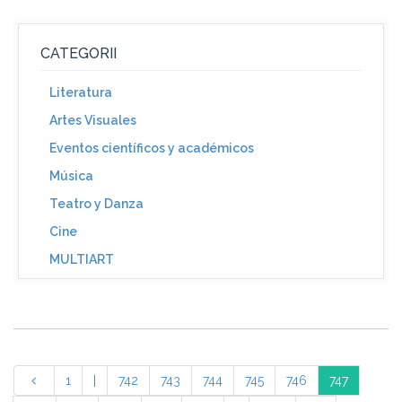
CATEGORII
Literatura
Artes Visuales
Eventos científicos y académicos
Música
Teatro y Danza
Cine
MULTIART
1
|
742
743
744
745
746
747