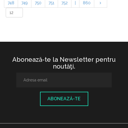
748
749
750
751
752
|
860
Abonează-te la Newsletter pentru
noutăţi.
ABONEAZĂ-TE