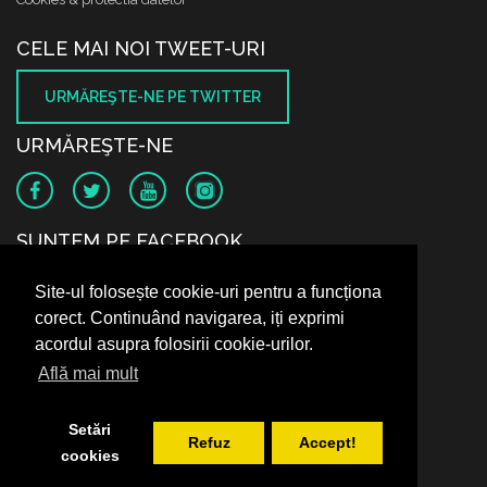
CELE MAI NOI TWEET-URI
URMĂREŞTE-NE PE TWITTER
URMĂREŞTE-NE
SUNTEM PE FACEBOOK
Site-ul folosește cookie-uri pentru a funcționa
corect. Continuând navigarea, iți exprimi
acordul asupra folosirii cookie-urilor.
Află mai mult
Setări
Refuz
Accept!
cookies