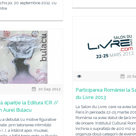
chis joi, 20 septembrie 2012, cu
ntre
20 S
20 Sep 2012
Participarea României la S
du Livre 2013
 apariție la Editura ICR //
La Salon du Livre, care va avea lo
 Aurel Bulacu
Paris în perioada 22-25 martie 20
România va avea statut de țară inv
 a debutat cu motive figurative
de onoare. Institutul Cultural Ro
nale, prin tatonarea intimității
închiria o suprafață de 400 m2 și
 (…), a întâlnit apoi, muzeal,
organiza două categorii de even
iile, a bifat teme mito-culturale