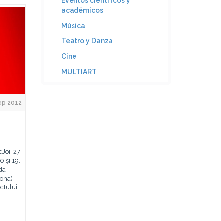
Eventos científicos y
académicos
Música
Teatro y Danza
Cine
MULTIART
ep 2012
cJoi, 27
0 și 19.
 da
bona)
ctului