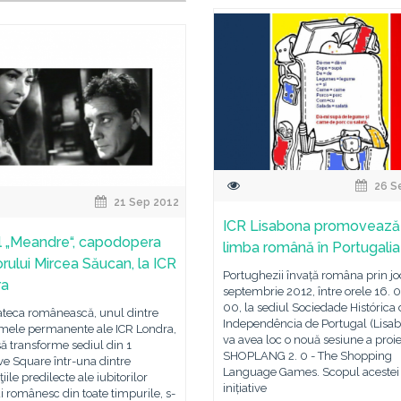
26 S
21 Sep 2012
ICR Lisabona promovează
l „Meandre“, capodopera
limba română în Portugalia
orului Mircea Săucan, la ICR
Portughezii învață româna prin jo
ra
septembrie 2012, între orele 16. 0
00, la sediul Sociedade Histórica
teca românească, unul dintre
Independência de Portugal (Lisa
mele permanente ale ICR Londra,
va avea loc o nouă sesiune a proie
ă transforme sediul din 1
SHOPLANG 2. 0 - The Shopping
e Square într-una dintre
Language Games. Scopul acestei
iile predilecte ale iubitorilor
inițiative
i românesc din toate timpurile, s-