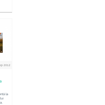
ep 2012
la
ntă la
lui
a,