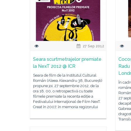
27 Sep 2012
Seara scurtmetrajelor premiate
Cocoşu
la NexT 2012 @ ICR
Radu 
Lond
Seara de film de la Institutul Cultural
Român (Aleea Alexandru 38, București)
În cad
propune joi, 27 septembrie 2012, de la
românea
ora 18. 00, o retrospectivă cu toate
Român d
filmele premiate la recenta ediție a
27 sep
Festivalului Internaţional de Film NexT.
decapit
Creat în 2007, în memoria regizorului
Gabrea,
dragos
Transil