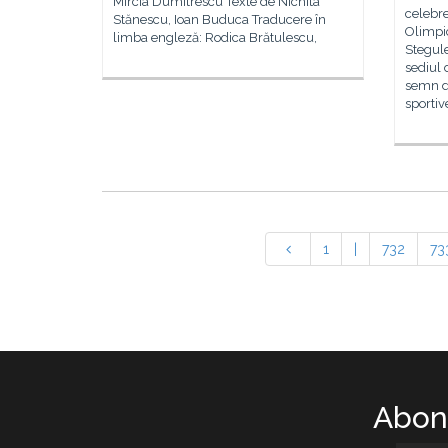
Mircia Dumitrescu Texte de Nichita
celebr
Stănescu, Ioan Buduca Traducere în
Olimpic
limba engleză: Rodica Brătulescu,
Stegule
sediul 
semn de
sportiv
1
|
732
73
Abone