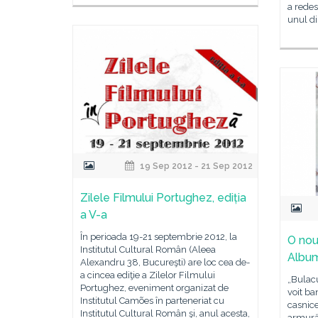
a redes
unul di
19 Sep 2012 - 21 Sep 2012
Zilele Filmului Portughez, ediția
a V-a
În perioada 19-21 septembrie 2012, la
O nouă
Institutul Cultural Român (Aleea
Album
Alexandru 38, Bucureşti) are loc cea de-
a cincea ediţie a Zilelor Filmului
„Bulacu
Portughez, eveniment organizat de
voit ba
Institutul Camões în parteneriat cu
casnice
Institutul Cultural Român şi, anul acesta,
armurăr