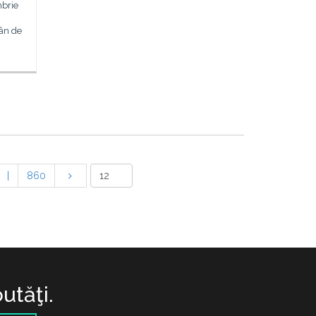
mbrie
mân de
|
860
utăţi.