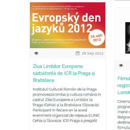
26 Sep 2012
Ziua Limbilor Europene
sărbătorită de ICR la Praga şi
Filmu
Bratislava
regiz
Institutul Cultural Român de la Praga
Lond
promovează limba şi cultura română în
cadrul Zilei Europene a Limbilor la
Cinema
Praga (Cehia) şi la Bratislava (Slovacia).
progra
Participant în fiecare an la acest
menit s
eveniment organizat de reţeaua EUNIC
Belgrav
Cehia şi Slovacia, ICR Praga a pregătit
destinaţ
filmulu