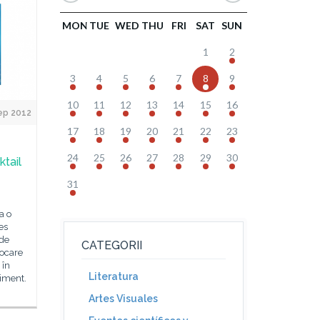
MON
TUE
WED
THU
FRI
SAT
SUN
1
2
3
4
5
6
7
8
9
10
11
12
13
14
15
16
ep 2012
17
18
19
20
21
22
23
24
25
26
27
28
29
30
tail
31
a o
es
 de
CATEGORII
vocare
 în
Literatura
niment.
Artes Visuales