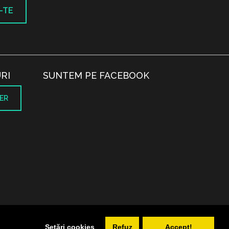
-TE
RI
SUNTEM PE FACEBOOK
ER
.
Setări cookies
Refuz
Accept!