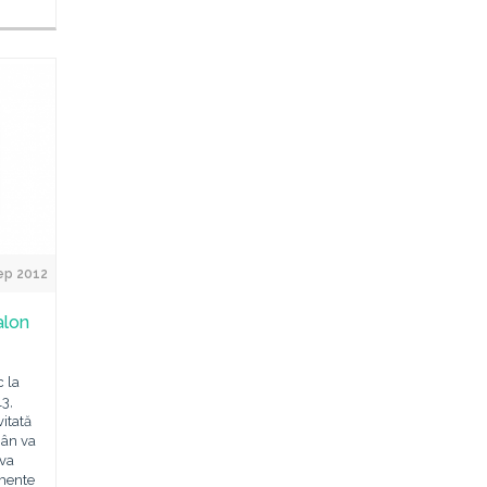
ep 2012
alon
c la
13,
itată
mân va
 va
imente