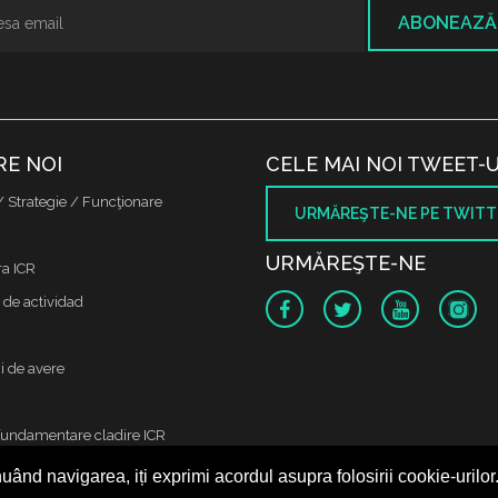
ABONEAZĂ
RE NOI
CELE MAI NOI TWEET-U
/ Strategie / Funcţionare
URMĂREŞTE-NE PE TWITT
URMĂREŞTE-NE
ra ICR
 de actividad
i de avere
fundamentare cladire ICR
uând navigarea, iți exprimi acordul asupra folosirii cookie-urilor