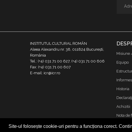
DESP
INSTITUTUL CULTURAL ROMÂN
Aleea Alexandru nr. 38, 011824 București,
Misiune 
România
Tel.: (+4) 031 71 00 627, (+4) 031 71 00 606
Equipo
Fax: (+4) 031 71 00 607
Estructu
E-mail: icr@icr.ro
Informes
Historia
Declaraţi
Achizitii
Nota de 
Contacto
Site-ul folosește cookie-uri pentru a funcționa corect. Contin