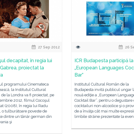
27 Sep 2012
26 S
l decapitat, în regia lui
ICR Budapesta participă la
Gabrea, proiectat la
„European Languages Cock
ra
Bar”
rul programului Cinemateca
Institutul Cultural Român de la
scă, la Institutul Cultural
Budapesta invită publicul ungar l
e la Londra va fi proiectat, pe
nouă ediţie a „European Languag
tembrie 2012, filmul Cocoşul
Cocktail Bar”, pentru o degustare
at (2008), în regia lui Radu
cocktailuri non-alcoolice şi o pro
 o tulburătoare poveste de
de a învăţa cât mai multe expresii
te dintre un tânăr german din
limbile străine prezentate la eve
vania şi