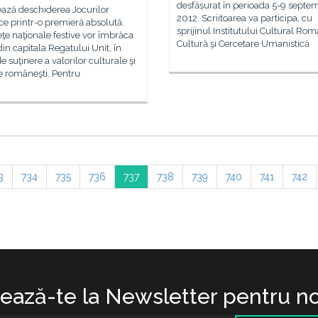
desfășurat în perioada 5-9 septe
ează deschiderea Jocurilor
2012. Scriitoarea va participa, cu
e printr-o premieră absolută.
sprijinul Institutului Cultural Ro
ţe naţionale festive vor îmbrăca
Cultură şi Cercetare Umanistică
din capitala Regatului Unit, în
 suţinere a valorilor culturale şi
e româneşti. Pentru
3
734
735
736
737
738
739
740
741
742
ază-te la Newsletter pentru no