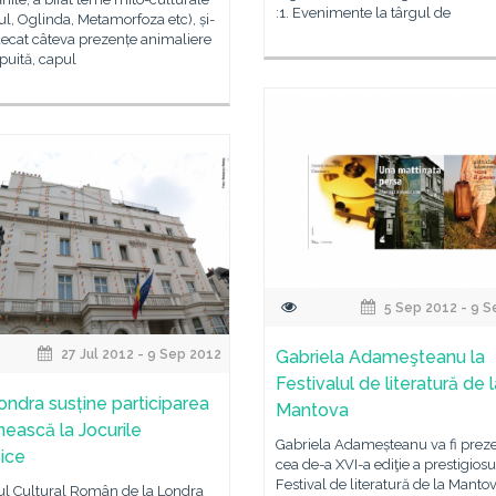
:1. Evenimente la târgul de
ul, Oglinda, Metamorfoza etc), și-
decat câteva prezențe animaliere
upuită, capul
5 Sep 2012 - 9 S
27 Jul 2012 - 9 Sep 2012
Gabriela Adameşteanu la
Festivalul de literatură de 
ondra susține participarea
Mantova
ească la Jocurile
Gabriela Adameșteanu va fi preze
ice
cea de-a XVI-a ediţie a prestigiosu
Festival de literatură de la Mantov
tul Cultural Român de la Londra