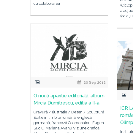
cu colaborarea
(Ciclop
a adju
(oaia j
20 Sep 2012
O nouă apariție editorială: album
Mircia Dumitrescu, ediția a II-a
ICR L
Gravură / Ilustrație / Desen / Sculptură
român
Ediție în limbile română, engleză,
Olimp
germană, franceză Coordonatori: Eugen
Suciu, Mariana Avanu Viziune grafică:
Institu