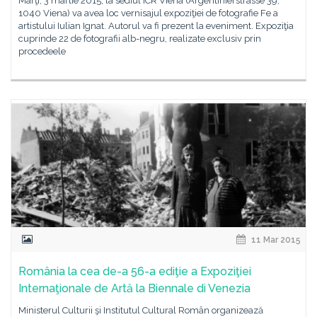
Marţi, 3 martie 2015, la sediul ICR Viena (Argentinierstrasse 39,
1040 Viena) va avea loc vernisajul expoziţiei de fotografie Fe a
artistului Iulian Ignat. Autorul va fi prezent la eveniment. Expoziţia
cuprinde 22 de fotografii alb-negru, realizate exclusiv prin
procedeele
11 Mar 2015
România la cea de-a 56-a ediţie a Expoziţiei
Internaţionale de Artă la Biennale di Venezia
Ministerul Culturii şi Institutul Cultural Român organizează