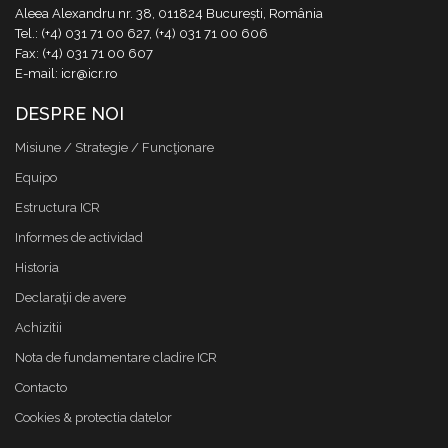
Aleea Alexandru nr. 38, 011824 București, România
Tel.: (+4) 031 71 00 627, (+4) 031 71 00 606
Fax: (+4) 031 71 00 607
E-mail: icr@icr.ro
DESPRE NOI
Misiune / Strategie / Funcţionare
Equipo
Estructura ICR
Informes de actividad
Historia
Declaraţii de avere
Achizitii
Nota de fundamentare cladire ICR
Contacto
Cookies & protectia datelor