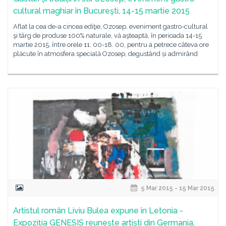
cultural maghiar în Bucureşti, 14-15 martie 2015
Aflat la cea de-a cincea ediţie, Ozosep, eveniment gastro-cultural
şi târg de produse 100% naturale, vă aşteaptă, în perioada 14-15
martie 2015, între orele 11. 00-18. 00, pentru a petrece câteva ore
plăcute în atmosfera specială Ozosep, degustând și admirând
5 Mar 2015 - 15 Mar 2015
Artistul român Liviu Bulea expune în Letonia -
Expoziția GENESIS reunește artiști din Germania,