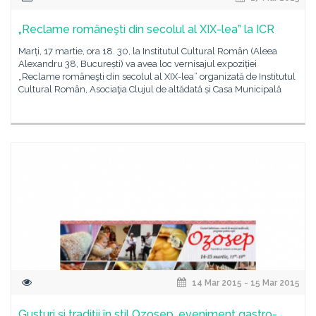
„Reclame româneşti din secolul al XIX-lea” la ICR
Marți, 17 martie, ora 18. 30, la Institutul Cultural Român (Aleea
Alexandru 38, București) va avea loc vernisajul expoziției
„Reclame româneşti din secolul al XIX-lea” organizată de Institutul
Cultural Român, Asociaţia Clujul de altădată și Casa Municipală
14 Mar 2015 - 15 Mar 2015
Gusturi și tradiții în stil Ozosep, eveniment gastro-