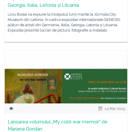
Georgia, Italia, Letonia și Lituania
Liviu Bulea va expune la începutul lunii martie la Jūrmala City
Museum din Letonia, în cadrul expoziției internaționale GENESIS,
alături de artiști din Germania, Italia, Georgia, Letonia și Lituania.
Expoziția prezintă lucrări de pictură, fotografie și instalații,
13 Mar 2015
Lansarea volumului „My cold-war memoir” de
Mariana Gordan