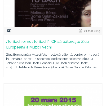
21 Mar 2015
„To Bach or not to Bach‟: ICR sărbătoreşte Ziua
Europeană a Muzicii Vechi
Ziua Europeană a Muzicii Vechi este sărbătorită, pentru prima oară
în România, printr-un spectacol dedicat creației camerale a lui
Johann Sebastian Bach. Concertul „To Bach or not to Bach‟,
susţinut de Melinda Béres (vioară barocă), Soma Salat – Zakariás