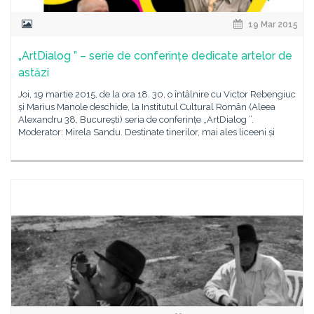
19 Mar 2015
„ArtDialog ” – serie de conferințe dedicate artelor de
astăzi
Joi, 19 martie 2015, de la ora 18. 30, o întâlnire cu Victor Rebengiuc
și Marius Manole deschide, la Institutul Cultural Român (Aleea
Alexandru 38, București) seria de conferințe „ArtDialog ”.
Moderator: Mirela Sandu. Destinate tinerilor, mai ales liceeni și