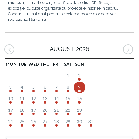
miercuri, 11 martie 2015, ora 18:00, la sediul ICR, finisajul
expoziţiei publice organizate cu proiectele înscrise în cadrul
Concursului naţional pentru selectarea proiectelor care vor
reprezenta România
AUGUST 2026
MON
TUE
WED
THU
FRI
SAT
SUN
1
2
3
4
5
6
7
8
9
10
11
12
13
14
15
16
17
18
19
20
21
22
23
24
25
26
27
28
29
30
31