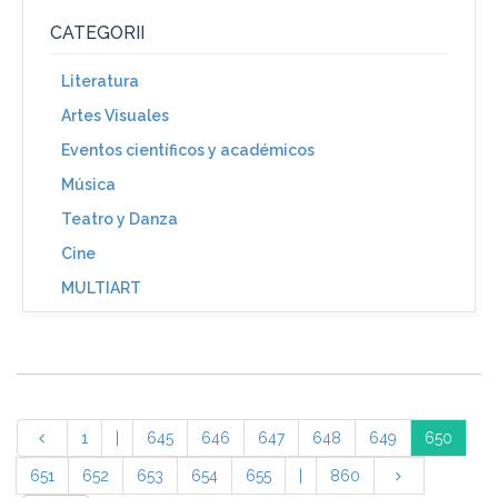
CATEGORII
Literatura
Artes Visuales
Eventos científicos y académicos
Música
Teatro y Danza
Cine
MULTIART
1
|
645
646
647
648
649
650
651
652
653
654
655
|
860