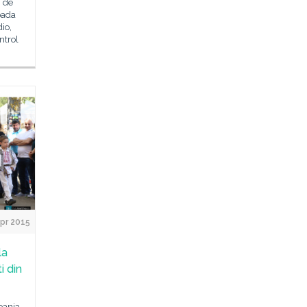
i de
oada
io,
ntrol
pr 2015
la
i din
pania,