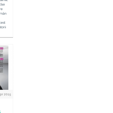
ilei
re
Român
cest
orii
Apr 2015
5