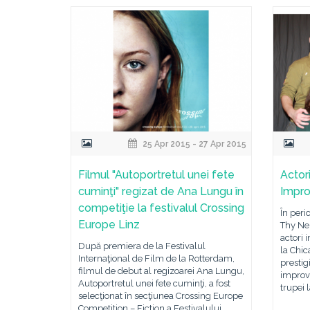
25 Apr 2015 - 27 Apr 2015
Filmul "Autoportretul unei fete
Actor
cuminţi" regizat de Ana Lungu în
Impro
competiţie la festivalul Crossing
În peri
Europe Linz
Thy Nei
actori 
După premiera de la Festivalul
la Chic
Internaţional de Film de la Rotterdam,
prestig
filmul de debut al regizoarei Ana Lungu,
improvi
Autoportretul unei fete cuminţi, a fost
trupei l
selecţionat în secţiunea Crossing Europe
Competition – Fiction a Festivalului