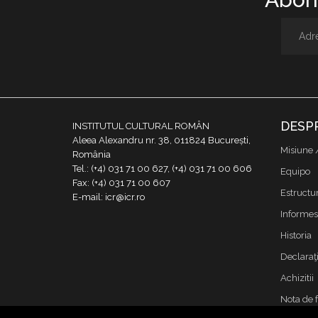
DESP
INSTITUTUL CULTURAL ROMÂN
Aleea Alexandru nr. 38, 011824 București,
Misiune 
România
Tel.: (+4) 031 71 00 627, (+4) 031 71 00 606
Equipo
Fax: (+4) 031 71 00 607
Estructu
E-mail: icr@icr.ro
Informes
Historia
Declaraţi
Achizitii
Nota de 