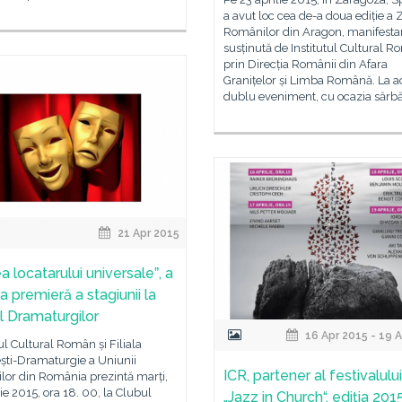
a avut loc cea de-a doua ediție a Z
Românilor din Aragon, manifesta
susținută de Institutul Cultural 
prin Direcția Românii din Afara
Granițelor și Limba Română. La a
dublu eveniment, cu ocazia sărbăt
21 Apr 2015
 locatarului universaleˮ, a
a premieră a stagiunii la
l Dramaturgilor
16 Apr 2015 - 19 
tul Cultural Român și Filiala
ști-Dramaturgie a Uniunii
ICR, partener al festivalului
rilor din România prezintă marți,
lie 2015, ora 18. 00, la Clubul
„Jazz in Church“, ediția 201