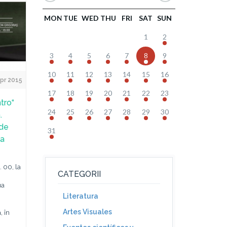
MON
TUE
WED
THU
FRI
SAT
SUN
1
2
3
4
5
6
7
8
9
10
11
12
13
14
15
16
pr 2015
17
18
19
20
21
22
23
ntro“
24
25
26
27
28
29
30
.
 de
31
ia
. 00, la
CATEGORII
ua
Literatura
Artes Visuales
, în