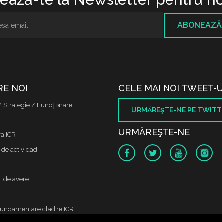
ABONEAZĂ
RE NOI
CELE MAI NOI TWEET-U
/ Strategie / Funcţionare
URMĂREŞTE-NE PE TWITT
URMĂREŞTE-NE
ra ICR
 de actividad
i de avere
fundamentare cladire ICR