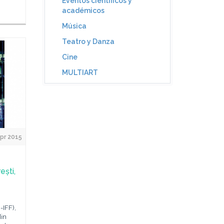
Eventos científicos y
académicos
Música
Teatro y Danza
Cine
MULTIART
Apr 2015
ești,
-IFF),
din