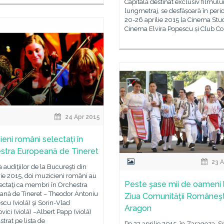
Capitală destinat exclusiv filmulu
lungmetraj, se desfășoară în peri
20-26 aprilie 2015 la Cinema Stud
Cinema Elvira Popescu și Club Co
24 Apr 2015
ieni români selectați în
stra Europeană de Tineret
23 A
 audiţiilor de la Bucureşti din
ie 2015, doi muzicieni români au
Peste şase mii de oameni 
lectaţi ca membri în Orchestra
ană de Tineret – Theodor Antoniu
Ziua Comunităţii Româneşt
cu (violă) şi Sorin-Vlad
Aragon
vici (violă) –Albert Papp (violă)
strat pe lista de
Pe 23 aprilie 2015, în Zaragoza, S