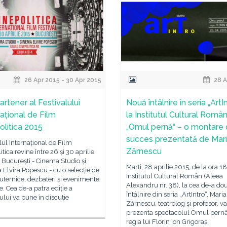
26 Apr 2015 - 30 Apr 2015
28 A
artener al Festivalului
Nouă întâlnire în seria „ArtI
național de Film
la Institutul Cultural Român
olitica 2015
„Omul pernă“ – o montare
succes prezentată de Mar
lul Internațional de Film
Zărnescu
itica revine între 26 și 30 aprilie
 București - Cinema Studio și
Marți, 28 aprilie 2015, de la ora 18
Elvira Popescu - cu o selecție de
Institutul Cultural Român (Aleea
uternice, dezbateri și evenimente
Alexandru nr. 38), la cea de-a do
e. Cea de-a patra ediție a
întâlnire din seria „ArtIntro“, Maria
lului va pune în discuție
Zărnescu, teatrolog și profesor, va
prezenta spectacolul Omul pernă
regia lui Florin Ion Grigoraș.