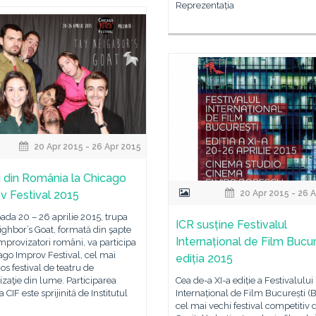
Reprezentația
20 Apr 2015 - 26 Apr 2015
i din România la Chicago
v Festival 2015
20 Apr 2015 - 26 
oada 20 – 26 aprilie 2015, trupa
ICR susține Festivalul
ghbor’s Goat, formată din şapte
Internațional de Film Bucur
improvizatori români, va participa
ago Improv Festival, cel mai
ediția 2015
ios festival de teatru de
zaţie din lume. Participarea
Cea de-a XI-a ediție a Festivalului
a CIF este sprijinită de Institutul
Internațional de Film București (B
cel mai vechi festival competitiv 