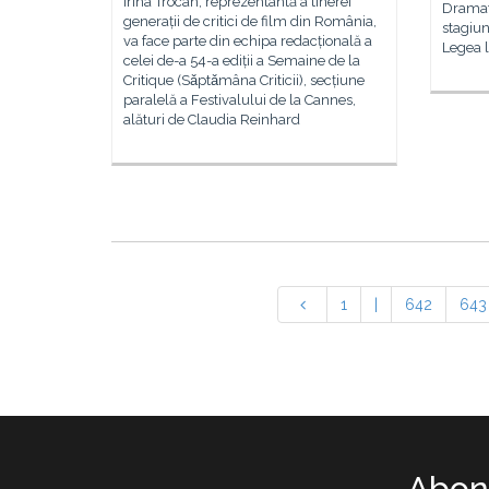
Irina Trocan, reprezentantă a tinerei
Dramatu
generații de critici de film din România,
stagiun
va face parte din echipa redacțională a
Legea l
celei de-a 54-a ediții a Semaine de la
Critique (Sǎptǎmâna Criticii), secțiune
paralelă a Festivalului de la Cannes,
alături de Claudia Reinhard
1
|
642
643
Abone