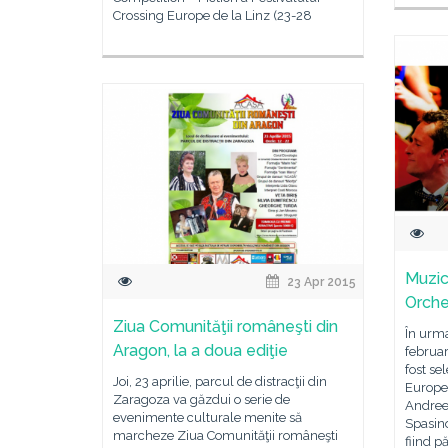
Crossing Europe de la Linz (23-28
Muzic
23 Apr 2015
Orche
Ziua Comunităţii româneşti din
În urma
Aragon, la a doua ediţie
februar
fost se
Joi, 23 aprilie, parcul de distracţii din
Europe
Zaragoza va găzdui o serie de
Andrees
evenimente culturale menite să
Spasino
marcheze Ziua Comunităţii româneşti
fiind pă