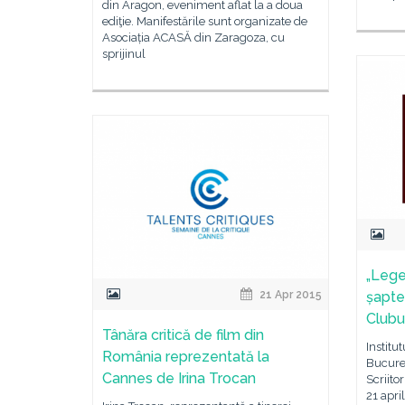
din Aragon, eveniment aflat la a doua
ediţie. Manifestările sunt organizate de
Asociația ACASĂ din Zaragoza, cu
sprijinul
„Legea
21 Apr 2015
șapte
Clubu
Tânăra critică de film din
Institu
România reprezentată la
Bucure
Cannes de Irina Trocan
Scriito
21 apri