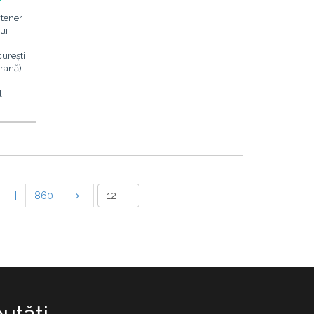
rtener
lui
curești
erană)
l
|
860
utăţi.