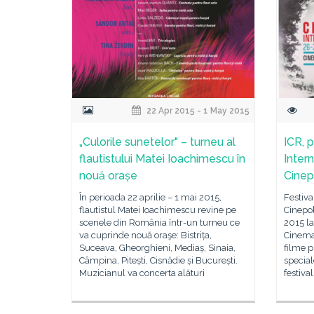
22 Apr 2015 - 1 May 2015
„Culorile sunetelor" – turneu al
ICR, p
flautistului Matei Ioachimescu în
Inter
nouă orașe
Cinep
În perioada 22 aprilie – 1 mai 2015,
Festiva
flautistul Matei Ioachimescu revine pe
Cinepol
scenele din România într-un turneu ce
2015 la
va cuprinde nouă oraşe: Bistrița,
Cinema 
Suceava, Gheorghieni, Mediaș, Sinaia,
filme p
Câmpina, Pitești, Cisnădie și București.
special
Muzicianul va concerta alături
festiva