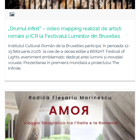
„Drumul infinit” – video mapping realizat de artiști
români și ICR la Festivalul Luminilor din Bruxelles
Institutul Cultural Român de la Bruxelles participă, în perioada 12-
15 februarie 2026, la cea de-a zecea ediție a BRIGHT. Festival of
Lights, eveniment emblematic dedicat artei luminii și inovației
vizuale. Prezentarea în premieră mondială a proiectului The
Infinite