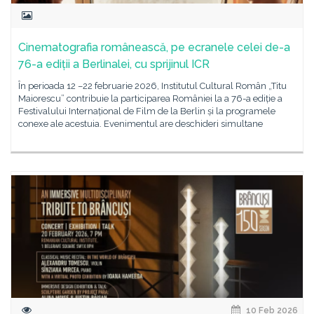
Cinematografia românească, pe ecranele celei de-a
76-a ediții a Berlinalei, cu sprijinul ICR
În perioada 12 –22 februarie 2026, Institutul Cultural Român „Titu
Maiorescu” contribuie la participarea României la a 76-a ediție a
Festivalului Internațional de Film de la Berlin și la programele
conexe ale acestuia. Evenimentul are deschideri simultane
10 Feb 2026