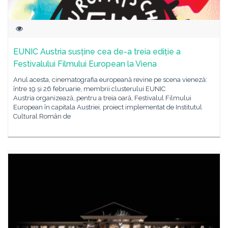
EUNIC Austria susține cea de-a treia ediție a
Festivalului Filmului European la Viena
Anul acesta, cinematografia europeană revine pe scena vieneză:
între 19 și 26 februarie, membrii clusterului EUNIC
Austria organizează, pentru a treia oară, Festivalul Filmului
European în capitala Austriei, proiect implementat de Institutul
Cultural Român de