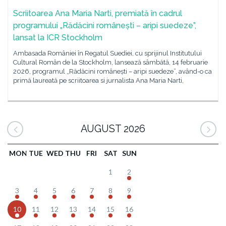
Scriitoarea Ana Maria Narti, premiată în cadrul
programului „Rădăcini românești – aripi suedeze”,
lansat la ICR Stockholm
Ambasada României în Regatul Suediei, cu sprijinul Institutului
Cultural Român de la Stockholm, lansează sâmbătă, 14 februarie
2026, programul „Rădăcini românești – aripi suedeze”, având-o ca
primă laureată pe scriitoarea si jurnalista Ana Maria Narti,
AUGUST 2026
MON
TUE
WED
THU
FRI
SAT
SUN
1
2
3
4
5
6
7
8
9
10
11
12
13
14
15
16