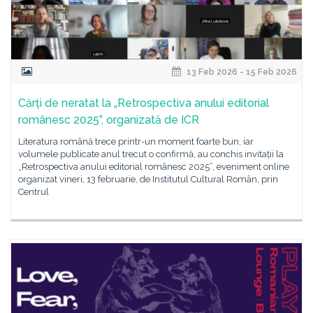
13 Feb 2026 - 15 Feb 2026
Cărți de neratat la „Retrospectiva anului editorial
românesc 2025”, organizată de ICR
Literatura română trece printr-un moment foarte bun, iar
volumele publicate anul trecut o confirmă, au conchis invitații la
„Retrospectiva anului editorial românesc 2025”, eveniment online
organizat vineri, 13 februarie, de Institutul Cultural Român, prin
Centrul