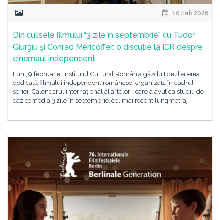
10 Feb 2026
Din culisele filmului “3 zile în septembrie” cu Tudor
Giurgiu și Conrad Mericoffer: o discuție la ICR despre
cinemaul independent
Luni, 9 februarie, Institutul Cultural Român a găzduit dezbaterea
dedicată filmului independent românesc, organizată în cadrul
seriei „Calendarul internațional al artelor”, care a avut ca studiu de
caz comedia 3 zile în septembrie, cel mai recent lungmetraj