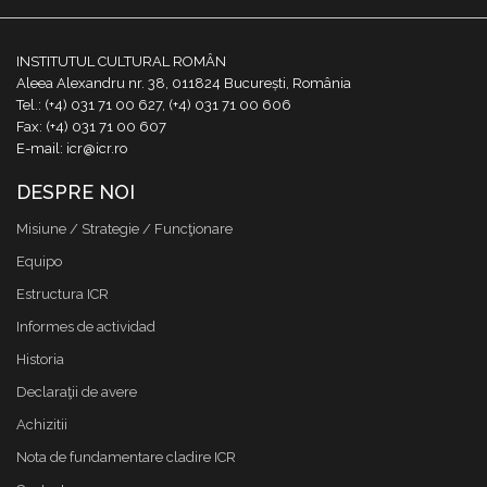
INSTITUTUL CULTURAL ROMÂN
Aleea Alexandru nr. 38, 011824 București, România
Tel.: (+4) 031 71 00 627, (+4) 031 71 00 606
Fax: (+4) 031 71 00 607
E-mail: icr@icr.ro
DESPRE NOI
Misiune / Strategie / Funcţionare
Equipo
Estructura ICR
Informes de actividad
Historia
Declaraţii de avere
Achizitii
Nota de fundamentare cladire ICR