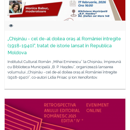
„Chișinău - cel de-al doilea oraș al României întregite
(1918-1940)”, tratat de istorie lansat în Republica
Moldova
Institutul Cultural Român „Mihai Eminescu” la Chișinău, împreună
cu Biblioteca Municipală „B. P. Hașdeu”, organizează lansarea
volumului „Chișinău - cel de-al doilea oraș al României întregite
(1918-1940)”, co-autori Lidia Prisac și Ion Xenofontov.