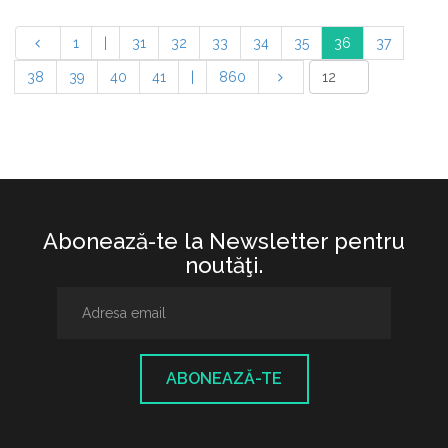
1
|
31
32
33
34
35
36
37
38
39
40
41
|
860
Abonează-te la Newsletter pentru
noutăţi.
ABONEAZĂ-TE