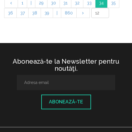
1
|
29
30
31
32
33
34
35
36
37
38
39
|
860
Abonează-te la Newsletter pentru
noutăţi.
ABONEAZĂ-TE