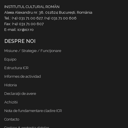
INSTITUTUL CULTURAL ROMÂN
Aleea Alexandru nr. 38, 011824 București, România
Tel.: (+4) 031 71 00 627, (+4) 031 71 00 606
Fax: (+4) 031 71 00 607
E-mail: icr@icr.ro
DESPRE NOI
Misiune / Strategie / Funcţionare
Equipo
Estructura ICR
Informes de actividad
Historia
Declaraţii de avere
Achizitii
Nota de fundamentare cladire ICR
Contacto
Cookies & protectia datelor