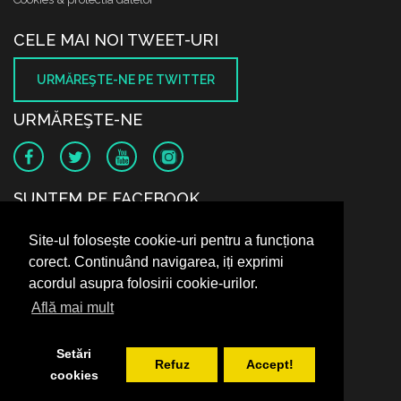
CELE MAI NOI TWEET-URI
URMĂREŞTE-NE PE TWITTER
URMĂREŞTE-NE
SUNTEM PE FACEBOOK
Site-ul folosește cookie-uri pentru a funcționa
corect. Continuând navigarea, iți exprimi
acordul asupra folosirii cookie-urilor.
Află mai mult
Setări
Refuz
Accept!
cookies