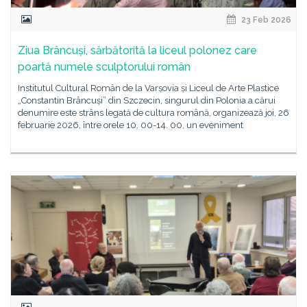
23 Feb 2026
Ziua Brâncuși, sărbătorită la liceul polonez care
poartă numele sculptorului român
Institutul Cultural Român de la Varșovia și Liceul de Arte Plastice
„Constantin Brâncuși” din Szczecin, singurul din Polonia a cărui
denumire este strâns legată de cultura română, organizează joi, 26
februarie 2026, între orele 10. 00-14. 00, un eveniment