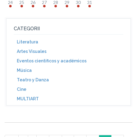
24
25
26
27
28
29
30
31
CATEGORII
Literatura
Artes Visuales
Eventos científicos y académicos
Música
Teatro y Danza
Cine
MULTIART