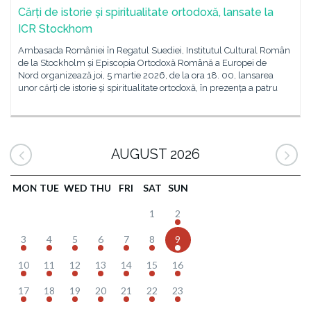
Cărți de istorie și spiritualitate ortodoxă, lansate la
ICR Stockhom
Ambasada României în Regatul Suediei, Institutul Cultural Român
de la Stockholm și Episcopia Ortodoxă Română a Europei de
Nord organizează joi, 5 martie 2026, de la ora 18. 00, lansarea
unor cărți de istorie și spiritualitate ortodoxă, în prezența a patru
AUGUST 2026
MON
TUE
WED
THU
FRI
SAT
SUN
1
2
3
4
5
6
7
8
9
10
11
12
13
14
15
16
17
18
19
20
21
22
23