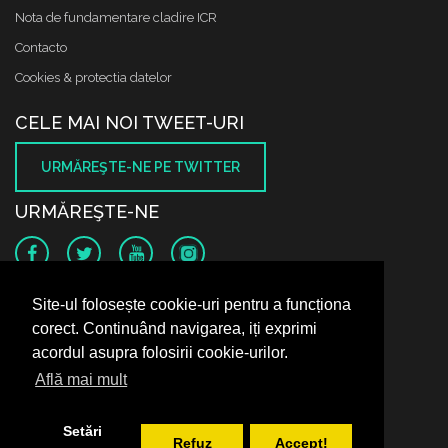
Nota de fundamentare cladire ICR
Contacto
Cookies & protectia datelor
CELE MAI NOI TWEET-URI
URMĂREŞTE-NE PE TWITTER
URMĂREŞTE-NE
SUNTEM PE FACEBOOK
Site-ul folosește cookie-uri pentru a funcționa
corect. Continuând navigarea, iți exprimi
acordul asupra folosirii cookie-urilor.
Află mai mult
Setări
Refuz
Accept!