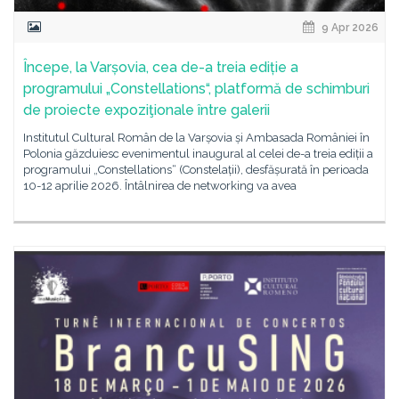
9 Apr 2026
Începe, la Varșovia, cea de-a treia ediție a
programului „Constellations“, platformă de schimburi
de proiecte expoziţionale între galerii
Institutul Cultural Român de la Varșovia și Ambasada României în
Polonia găzduiesc evenimentul inaugural al celei de-a treia ediții a
programului „Constellations“ (Constelații), desfășurată în perioada
10-12 aprilie 2026. Întâlnirea de networking va avea