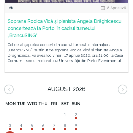
8 Apr 2026
Soprana Rodica Vică și pianista Angela Drăghicescu
concertează la Porto, în cadrul turneului
„BrancuSING”
Cel de-al șaptelea concert din cadrul turneului internațional
„BrancuSING”, susținut de soprana Rodica Vică și pianista Angela
Drăghicescu, va avea loc vineri, 17 aprilie 2026, ora 21:00, la Casa
Comum – sediul rectoratului Universității din Porto. Evenimentul
AUGUST 2026
MON
TUE
WED
THU
FRI
SAT
SUN
1
2
3
4
5
6
7
8
9