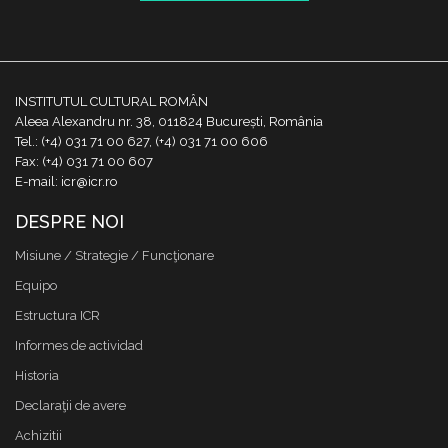
INSTITUTUL CULTURAL ROMÂN
Aleea Alexandru nr. 38, 011824 București, România
Tel.: (+4) 031 71 00 627, (+4) 031 71 00 606
Fax: (+4) 031 71 00 607
E-mail: icr@icr.ro
DESPRE NOI
Misiune / Strategie / Funcţionare
Equipo
Estructura ICR
Informes de actividad
Historia
Declaraţii de avere
Achizitii