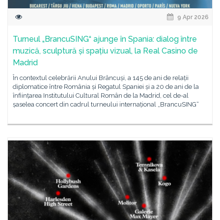
9 Apr 2026
Turneul „BrancuSING“ ajunge în Spania: dialog între
muzică, sculptură și spațiu vizual, la Real Casino de
Madrid
În contextul celebrării Anului Brâncuși, a 145 de ani de relații
diplomatice între România și Regatul Spaniei și a 20 de ani de la
înființarea Institutului Cultural Român de la Madrid, cel de-al
șaselea concert din cadrul turneului internațional „BrancuSING“