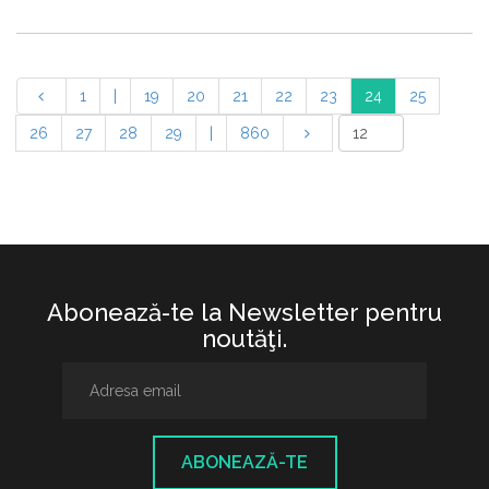
1
|
19
20
21
22
23
24
25
26
27
28
29
|
860
Abonează-te la Newsletter pentru
noutăţi.
ABONEAZĂ-TE