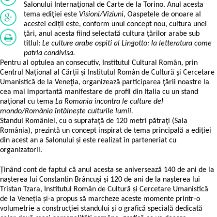
Salonului Internaţional de Carte de la Torino. Anul acesta
tema ediţiei este
Visioni/Viziuni
, Oaspetele de onoare al
acestei ediții este, conform unui concept nou, cultura unei
țări, anul acesta fiind selectată cultura țărilor arabe sub
titlul:
Le culture arabe ospiti al Lingotto: la letteratura come
patria condivisa.
Pentru al optulea an consecutiv, Institutul Cultural Român, prin
Centrul Național al Cărții și Institutul Român de Cultură şi Cercetare
Umanistică de la Veneţia, organizează participarea ţării noastre la
cea mai importantă manifestare de profil din Italia cu un stand
naţional cu tema
La Romania incontra le culture del
mondo/România întâlnește culturile lumii.
Standul României, cu o suprafaţă de 120 metri pătraţi (Sala
România), prezintă un concept inspirat de tema principală a ediției
din acest an a Salonului și este realizat în parteneriat cu
organizatorii.
Ținând cont de faptul că anul acesta se aniversează 140 de ani de la
nașterea lui Constantin Brâncuși și 120 de ani de la nașterea lui
Tristan Tzara, Institutul Român de Cultură și Cercetare Umanistică
de la Veneția și-a propus să marcheze aceste momente printr-o
volumetrie a construcției standului și o grafică specială dedicată