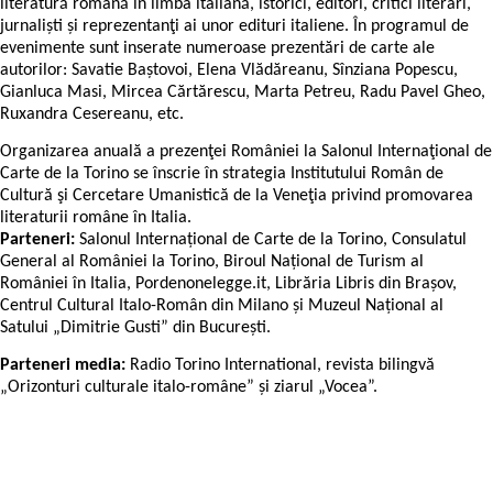
literatură română în limba italiană, istorici, editori, critici literari,
jurnaliști și reprezentanţi ai unor edituri italiene. În programul de
evenimente sunt inserate numeroase prezentări de carte ale
autorilor: Savatie Baștovoi, Elena Vlădăreanu, Sînziana Popescu,
Gianluca Masi, Mircea Cărtărescu, Marta Petreu, Radu Pavel Gheo,
Ruxandra Cesereanu, etc.
Organizarea anuală a prezenţei României la Salonul Internaţional de
Carte de la Torino se înscrie în strategia Institutului Român de
Cultură şi Cercetare Umanistică de la Veneţia privind promovarea
literaturii române în Italia.
Parteneri:
Salonul Internațional de Carte de la Torino, Consulatul
General al României la Torino, Biroul Național de Turism al
României în Italia, Pordenonelegge.it, Librăria Libris din Brașov,
Centrul Cultural Italo-Român din Milano și Muzeul Național al
Satului „Dimitrie Gusti” din București.
Parteneri media:
Radio Torino International, revista bilingvă
„Orizonturi culturale italo-române” și ziarul „Vocea”.