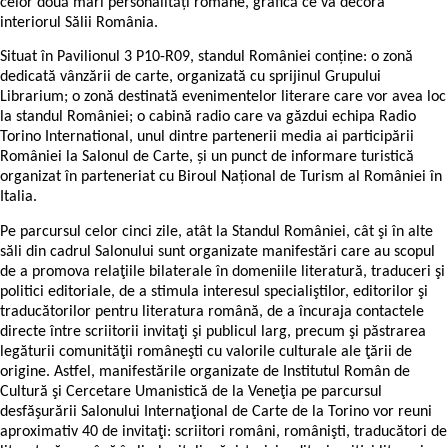
celor două mari personalități române, grafică ce va decora
interiorul Sălii România.
Situat în Pavilionul 3 P10-R09, standul României conține: o zonă
dedicată vânzării de carte, organizată cu sprijinul Grupului
Librarium; o zonă destinată evenimentelor literare care vor avea loc
la standul României; o cabină radio care va găzdui echipa Radio
Torino International, unul dintre partenerii media ai participării
României la Salonul de Carte, și un punct de informare turistică
organizat în parteneriat cu Biroul Național de Turism al României în
Italia.
Pe parcursul celor cinci zile, atât la Standul României, cât şi în alte
săli din cadrul Salonului sunt organizate manifestări care au scopul
de a promova relaţiile bilaterale în domeniile literatură, traduceri şi
politici editoriale, de a stimula interesul specialiştilor, editorilor şi
traducătorilor pentru literatura română, de a încuraja contactele
directe între scriitorii invitaţi şi publicul larg, precum şi păstrarea
legăturii comunităţii româneşti cu valorile culturale ale ţării de
origine. Astfel, manifestările organizate de Institutul Român de
Cultură şi Cercetare Umanistică de la Veneţia pe parcursul
desfăşurării Salonului Internaţional de Carte de la Torino vor reuni
aproximativ 40 de invitaţi: scriitori români, românişti, traducători de