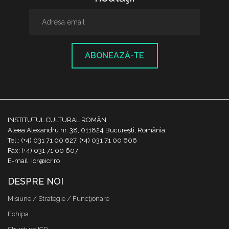
ABONEAZĂ-TE
INSTITUTUL CULTURAL ROMÂN
Aleea Alexandru nr. 38, 011824 București, România
Tel.: (+4) 031 71 00 627, (+4) 031 71 00 606
Fax: (+4) 031 71 00 607
E-mail: icr@icr.ro
DESPRE NOI
Misiune / Strategie / Funcţionare
Echipa