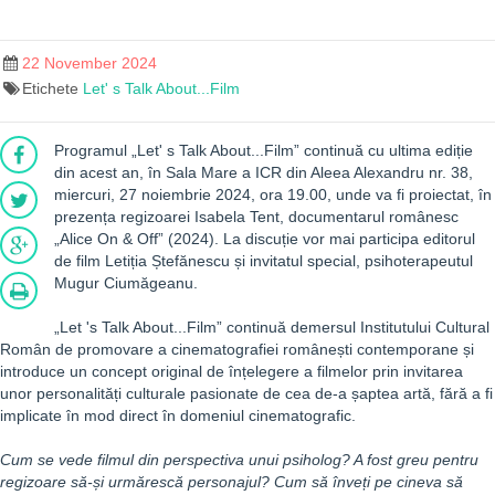
22 November 2024
Etichete
Let' s Talk About...Film
Programul „Let' s Talk About...Film” continuă cu ultima ediție
din acest an, în Sala Mare a ICR din Aleea Alexandru nr. 38,
miercuri, 27 noiembrie 2024, ora 19.00, unde va fi proiectat, în
prezența regizoarei Isabela Tent, documentarul românesc
„Alice On & Off” (2024). La discuție vor mai participa editorul
de film Letiția Ștefănescu și invitatul special, psihoterapeutul
Mugur Ciumăgeanu.
„Let 's Talk About...Film” continuă demersul Institutului Cultural
Român de promovare a cinematografiei românești contemporane și
introduce un concept original de înțelegere a filmelor prin invitarea
unor personalități culturale pasionate de cea de-a șaptea artă, fără a fi
implicate în mod direct în domeniul cinematografic.
Cum se vede filmul din perspectiva unui
psiholog?
A fost greu pentru
regizoare să-și urmărescă personajul?
Cum să înveți pe cineva să