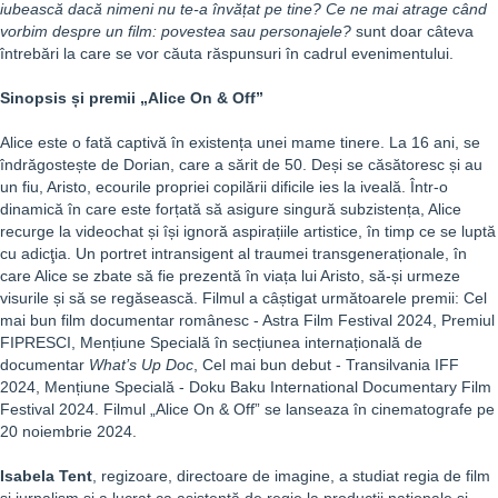
iubească dacă nimeni nu te-a învățat pe tine
? Ce ne mai atrage când
vorbim despre un film: povestea sau personajele?
sunt doar câteva
întrebări la care se vor căuta răspunsuri în cadrul evenimentului.
Sinopsis și
premii „Alice On & Off”
Alice este o fată captivă în existența unei mame tinere. La 16 ani, se
îndrăgostește de Dorian, care a sărit de 50. Deși se căsătoresc și au
un fiu, Aristo, ecourile propriei copilării dificile ies la iveală. Într-o
dinamică în care este forțată să asigure singură subzistența, Alice
recurge la videochat și își ignoră aspirațiile artistice, în timp ce se luptă
cu adicţia. Un portret intransigent al traumei transgeneraționale, în
care Alice se zbate să fie prezentă în viața lui Aristo, să-și urmeze
visurile și să se regăsească. Filmul a câștigat următoarele premii: Cel
mai bun film documentar românesc - Astra Film Festival 2024, Premiul
FIPRESCI, Mențiune Specială în secțiunea internațională de
documentar
What
’
s Up Doc
, Cel mai bun debut - Transilvania IFF
2024, Mențiune Specială - Doku Baku International Documentary Film
Festival 2024. Filmul „Alice On & Off”
se lanseaza în cinematografe pe
20 noiembrie 2024.
Isabela Tent
, regizoare, directoare de imagine, a studiat regia de film