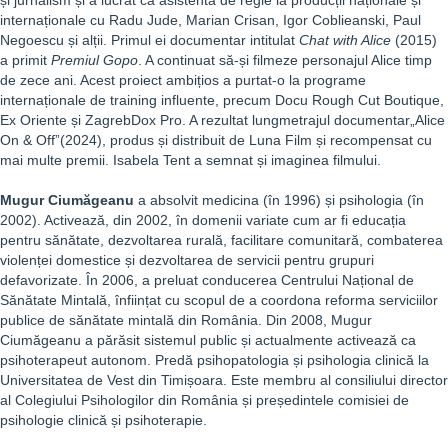
și jurnalism și a lucrat ca asistentă de regie la producții naționale și
internaționale cu Radu Jude, Marian Crisan, Igor Coblieanski, Paul
Negoescu și alții. Primul ei documentar intitulat
Chat with Alice
(2015)
a primit
Premiul Gopo
. A continuat să-și filmeze personajul Alice timp
de zece ani. Acest proiect ambițios a purtat-o la programe
internaționale de training influente, precum Docu Rough Cut Boutique,
Ex Oriente și ZagrebDox Pro. A rezultat lungmetrajul documentar„Alice
On & Off”
(2024), produs și distribuit de Luna Film și recompensat cu
mai multe premii. Isabela Tent a semnat și imaginea filmului.
Mugur Ciumăgeanu
a absolvit medicina (în 1996) și psihologia (în
2002). Activează, din 2002, în domenii variate cum ar fi educația
pentru sănătate, dezvoltarea rurală, facilitare comunitară, combaterea
violenței domestice și dezvoltarea de servicii pentru grupuri
defavorizate. În 2006, a preluat conducerea Centrului Național de
Sănătate Mintală, înființat cu scopul de a coordona reforma serviciilor
publice de sănătate mintală din România. Din 2008, Mugur
Ciumăgeanu a părăsit sistemul public și actualmente activează ca
psihoterapeut autonom. Predă psihopatologia și psihologia clinică la
Universitatea de Vest din Timișoara. Este membru al consiliului director
al Colegiului Psihologilor din România și președintele comisiei de
psihologie clinică și psihoterapie.