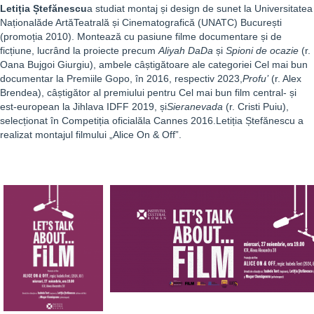
Letiția Ștefănescu
a studiat montaj și design de sunet la Universitatea
Naționalăde ArtăTeatrală și Cinematografică (UNATC) București
(promoția 2010). Montează cu pasiune filme documentare și de
ficțiune, lucrând la proiecte precum
Aliyah DaDa
și
Spioni de ocazie
(r.
Oana Bujgoi Giurgiu), ambele câștigătoare ale categoriei Cel mai bun
documentar la Premiile Gopo, în 2016, respectiv 2023,
Profu
’
(r. Alex
Brendea), câștigător al premiului pentru Cel mai bun film central- și
est-european la Jihlava IDFF 2019, și
Sieranevada
(r. Cristi Puiu),
selecționat în Competiția oficialăla Cannes 2016.Letiția Ștefănescu a
realizat montajul filmului „Alice On & Off”.