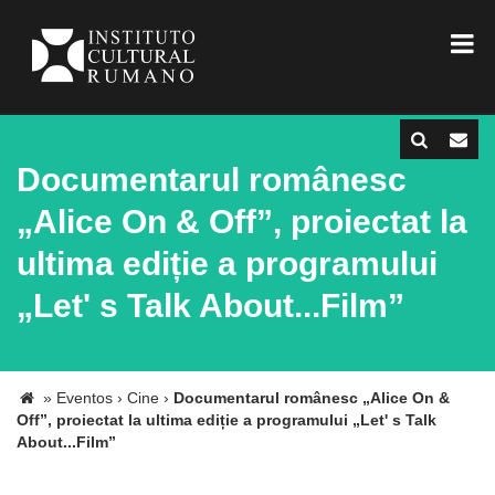
Documentarul românesc
„Alice On & Off”, proiectat la
ultima ediție a programului
„Let' s Talk About...Film”
»
Eventos
›
Cine
›
Documentarul românesc „Alice On &
Off”, proiectat la ultima ediție a programului „Let' s Talk
About...Film”