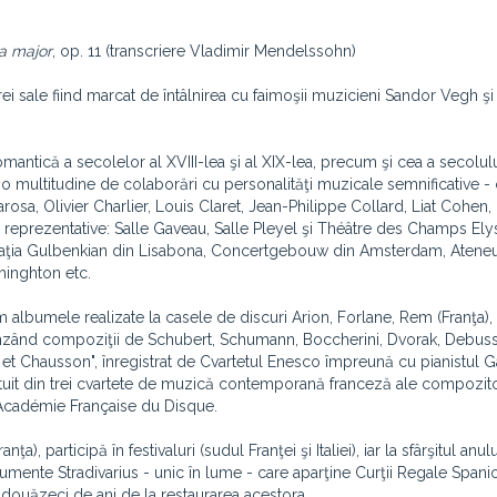
a major
, op. 11
(transcriere Vladimir Mendelssohn)
rei sale fiind marcat de întâlnirea cu faimoşii muzicieni Sandor Vegh şi
omantică a secolelor al XVIII-lea şi al XIX-lea, precum şi cea a secolul
 o multitudine de colaborări cu personalităţi muzicale semnificative - 
osa, Olivier Charlier, Louis Claret, Jean-Philippe Collard, Liat Cohen
cene reprezentative: Salle Gaveau, Salle Pleyel şi Théâtre des Champs El
undaţia Gulbenkian din Lisabona, Concertgebouw din Amsterdam, Atene
hinghton etc.
 albumele realizate la casele de discuri Arion, Forlane, Rem (Franţa), 
rinzând compoziţii de Schubert, Schumann, Boccherini, Dvorak, Debuss
et Chausson", înregistrat de Cvartetul Enesco împreună cu pianistul G
ătuit din trei cvartete de muzică contemporană franceză ale compozito
l'Académie Française du Disque.
ţa), participă în festivaluri (sudul Franţei şi Italiei), iar la sfârşitul anu
strumente Stradivarius - unic în lume - care aparţine Curţii Regale Spanio
a douăzeci de ani de la restaurarea acestora.