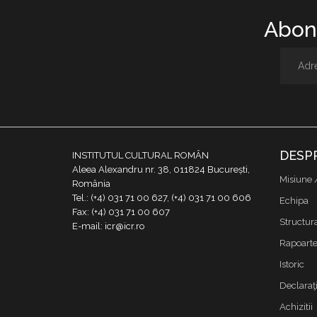
Abone
DESP
INSTITUTUL CULTURAL ROMÂN
Aleea Alexandru nr. 38, 011824 București,
Misiune 
România
Tel.: (+4) 031 71 00 627, (+4) 031 71 00 606
Echipa
Fax: (+4) 031 71 00 607
Structur
E-mail: icr@icr.ro
Rapoarte 
Istoric
Declaraţi
Achizitii