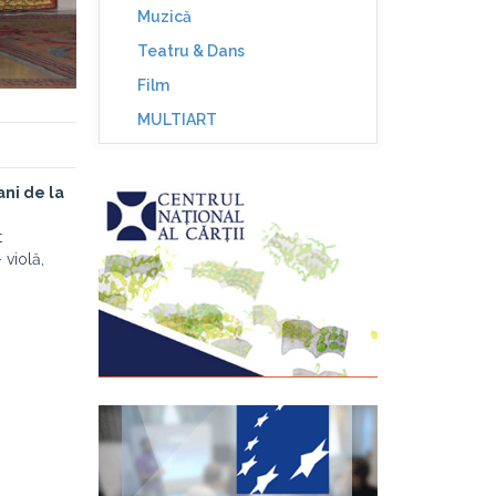
Muzică
Teatru & Dans
Film
MULTIART
ani de la
t
 violă,