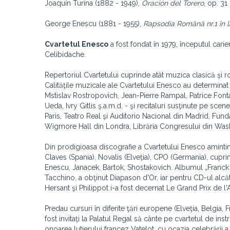
Joaquín Turina (1882 - 1949),
Oración del Torero
, op. 31
George Enescu (1881 - 1955),
Rapsodia Română nr.1 în l
Cvartetul Enesco
a fost fondat în 1979, începutul carie
Celibidache.
Repertoriul Cvartetului cuprinde atât muzica clasică şi r
Calităţile muzicale ale Cvartetului Enesco au determinat
Mstislav Rostropovich, Jean-Pierre Rampal, Patrice Fontar
Ueda, Ivry Gitlis ş.a.m.d. - şi recitaluri susţinute pe s
Paris, Teatro Real şi Auditorio Nacional din Madrid, F
Wigmore Hall din Londra, Librăria Congresului din Was
Din prodigioasa discografie a Cvartetului Enesco amintim
Claves (Spania), Novalis (Elveţia), CPO (Germania), cup
Enescu, Janacek, Bartok, Shostakovich. Albumul „Franck 
Tacchino, a obţinut Diapason d'Or, iar pentru CD-ul alc
Hersant şi Philippot i-a fost decernat Le Grand Prix de 
Predau cursuri în diferite ţări europene (Elveţia, Belgia, Fran
fost invitaţi la Palatul Regal să cânte pe cvartetul de in
onoarea lutierului francez Vatelot, cu ocazia celebrării 