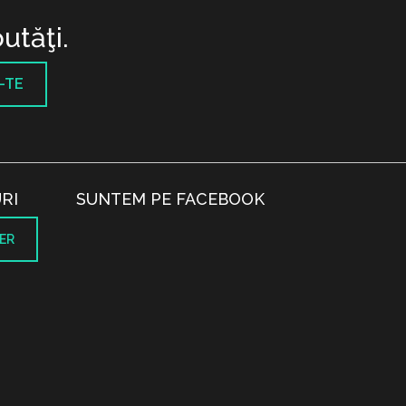
utăţi.
-TE
RI
SUNTEM PE FACEBOOK
ER