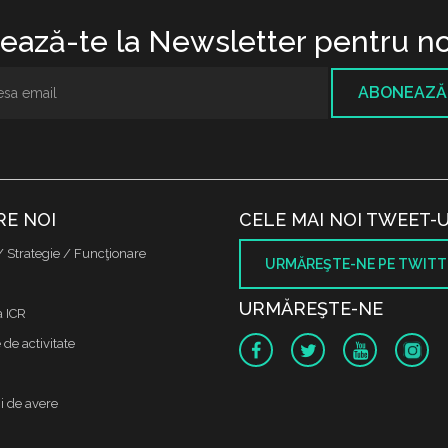
ază-te la Newsletter pentru no
ABONEAZĂ
RE NOI
CELE MAI NOI TWEET-U
/ Strategie / Funcţionare
URMĂREŞTE-NE PE TWITT
URMĂREŞTE-NE
a ICR
de activitate
i de avere