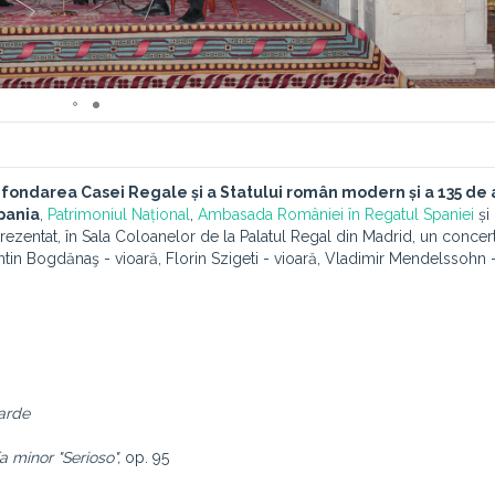
a fondarea Casei Regale și a Statului român modern și a
135 de 
Spania
,
Patrimoniul Național
,
Ambasada României în Regatul Spaniei
și
rezentat, în Sala Coloanelor de la Palatul Regal din Madrid, un concer
ntin Bogdănaş - vioară, Florin Szigeti - vioară, Vladimir Mendelssohn -
oarde
fa minor "Serioso",
op. 95