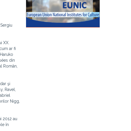
 Sergiu
ui XX.
cum ar fi
, Haruko
ysées din
ul Român,
dar şi
y, Ravel,
abriel
rilor Nigg,
lui 2012 au
le în