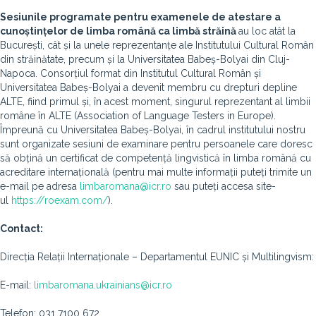
Sesiunile programate pentru examenele de atestare a
cunoștințelor de limba română ca limbă străină
au loc atât la
București, cât și la unele reprezentanțe ale Institutului Cultural Român
din străinătate, precum și la Universitatea Babeș-Bolyai din Cluj-
Napoca. Consorțiul format din Institutul Cultural Român și
Universitatea Babeș-Bolyai a devenit membru cu drepturi depline
ALTE, fiind primul și, în acest moment, singurul reprezentant al limbii
române în ALTE (Association of Language Testers in Europe).
Împreună cu Universitatea Babeș-Bolyai, în cadrul institutului nostru
sunt organizate sesiuni de examinare pentru persoanele care doresc
să obțină un certificat de competență lingvistică în limba română cu
acreditare internațională (pentru mai multe informații puteți trimite un
e-mail pe adresa
limbaromana@icr.ro
sau puteți accesa site-
ul
https://roexam.com/
).
Contact:
Direcția Relații Internaționale – Departamentul EUNIC și Multilingvism:
E-mail:
limbaromana.ukrainians@icr.ro
Telefon: 031 7100 672