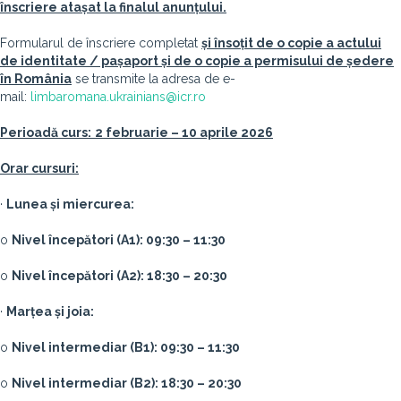
înscriere atașat la finalul anunțului.
Formularul de înscriere completat
și însoțit de o copie a actului
de identitate / pașaport și de o copie a permisului de ședere
în România
se transmite la adresa de e-
mail:
limbaromana.ukrainians@icr.ro
Perioadă curs:
2 februarie – 10 aprile 2026
Orar cursuri:
·
Lunea și miercurea:
o
Nivel începători (A1): 09:30 – 11:30
o
Nivel începători (A2): 18:30 – 20:30
·
Marțea și joia:
o
Nivel intermediar (B1): 09:30 – 11:30
o
Nivel intermediar (B2): 18:30 – 20:30