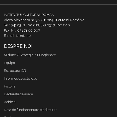
INSTITUTUL CULTURAL ROMÂN
Aleea Alexandru nr. 38, 011824 București, România
Tel.: (+4) 031 71 00 627, (+4) 031 71 00 606
Fax: (+4) 031 71 00 607
E-mail: icr@icr.ro
DESPRE NOI
Misiune / Strategie / Funcţionare
Equipo
Estructura ICR
Informes de actividad
Historia
Declaraţii de avere
Achizitii
Nota de fundamentare cladire ICR