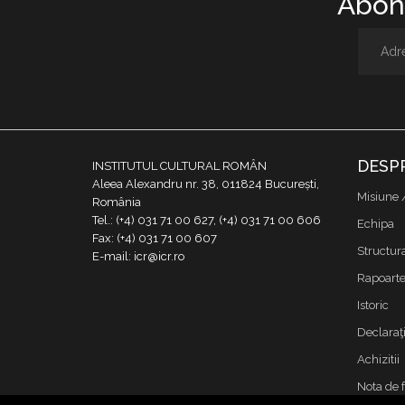
Abone
DESP
INSTITUTUL CULTURAL ROMÂN
Aleea Alexandru nr. 38, 011824 București,
Misiune 
România
Tel.: (+4) 031 71 00 627, (+4) 031 71 00 606
Echipa
Fax: (+4) 031 71 00 607
Structur
E-mail: icr@icr.ro
Rapoarte 
Istoric
Declaraţi
Achizitii
Nota de 