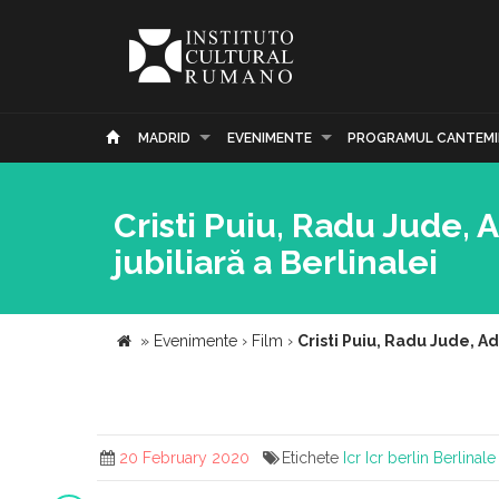
MADRID
EVENIMENTE
PROGRAMUL CANTEMI
Cristi Puiu, Radu Jude, A
jubiliară a Berlinalei
»
Evenimente
›
Film
›
Cristi Puiu, Radu Jude, Adi
20 February 2020
Etichete
Icr
Icr berlin
Berlinale