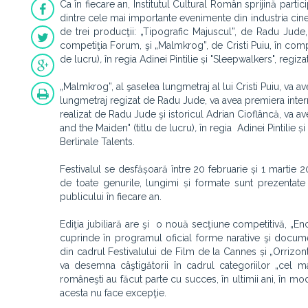
Ca în fiecare an, Institutul Cultural Român sprijină parti
dintre cele mai importante evenimente din industria cine
de trei producţii: „Tipografic Majuscul”, de Radu Jude, 
competiţia Forum, şi „Malmkrog”, de Cristi Puiu, în com
de lucru)
,
în regia Adinei Pintilie și "Sleepwalkers", regi
„Malmkrog”, al şaselea lungmetraj al lui Cristi Puiu, va 
lungmetraj regizat de Radu Jude, va avea premiera intern
realizat de Radu Jude şi istoricul Adrian Cioflâncă, va
and the Maiden" (titlu de lucru)
,
în regia Adinei Pintilie 
Berlinale Talents.
Festivalul se desfășoară între 20 februarie și 1 martie
de toate genurile, lungimi și formate sunt prezentate î
publicului în fiecare an.
Ediţia jubiliară are şi o nouă secţiune competitivă, „En
cuprinde în programul oficial forme narative şi docum
din cadrul Festivalului de Film de la Cannes și „Orrizonti
va desemna câştigătorii în cadrul categoriilor „cel mai
româneşti au făcut parte cu succes, în ultimii ani, în mod
acesta nu face excepţie.