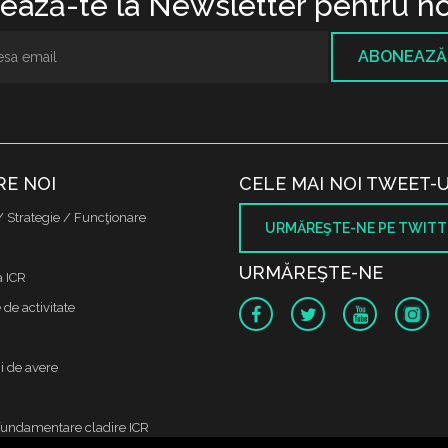
ază-te la Newsletter pentru no
ABONEAZĂ
RE NOI
CELE MAI NOI TWEET-U
/ Strategie / Funcţionare
URMĂREŞTE-NE PE TWITT
URMĂREŞTE-NE
a ICR
de activitate
i de avere
fundamentare cladire ICR