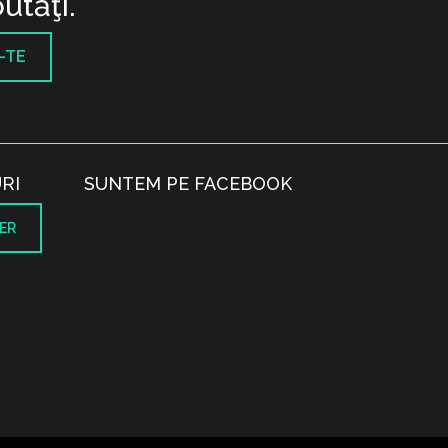
utăţi.
-TE
RI
SUNTEM PE FACEBOOK
ER