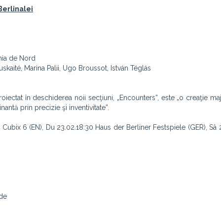
Berlinalei
nia de Nord
kaité, Marina Palii, Ugo Broussot, István Téglás
proiectat în deschiderea noii secţiuni, „Encounters”, este „o creaţie ma
nantă prin precizie şi inventivitate”.
5 Cubix 6 (EN), Du 23.02.18:30 Haus der Berliner Festspiele (GER), Sâ 
ude