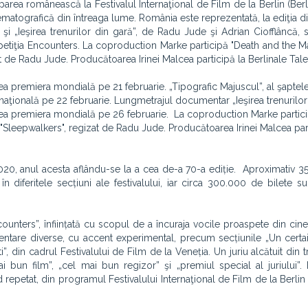
ciparea românească la Festivalul Internaţional de Film de la Berlin (Berl
matografică din întreaga lume. România este reprezentată, la ediţia di
şi „Ieşirea trenurilor din gară”, de Radu Jude şi Adrian Ciofflâncă, s
petiţia Encounters. La coproduction Marke participă "Death and the Mai
zat de Radu Jude. Producătoarea Irinei Malcea participă la Berlinale Tale
avea premiera mondială pe 21 februarie. „Tipografic Majuscul”, al şaptel
aţională pe 22 februarie. Lungmetrajul documentar „Ieşirea trenurilor 
 avea premiera mondială pe 26 februarie. La coproduction Marke partic
și "Sleepwalkers", regizat de Radu Jude. Producătoarea Irinei Malcea par
 2020, anul acesta aflându-se la a cea de-a 70-a ediție. Aproximativ 3
n diferitele secțiuni ale festivalului, iar circa 300.000 de bilete s
counters”, înființată cu scopul de a încuraja vocile proaspete din cin
entare diverse, cu accent experimental, precum secțiunile „Un certa
”, din cadrul Festivalului de Film de la Veneția. Un juriu alcătuit din
 bun film”, „cel mai bun regizor” şi „premiul special al juriului”. 
 repetat, din programul Festivalului Internaţional de Film de la Berlin 