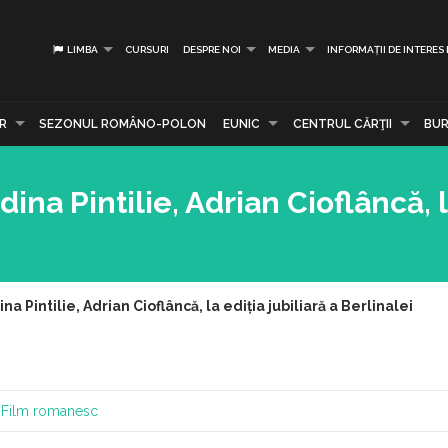
LIMBA
CURSURI
DESPRE NOI
MEDIA
INFORMAȚII DE INTERES
R
SEZONUL ROMÂNO-POLON
EUNIC
CENTRUL CĂRŢII
BUR
dina Pintilie, Adrian Cioflâncă, l
na Pintilie, Adrian Cioflâncă, la ediția jubiliară a Berlinalei
Film romanesc