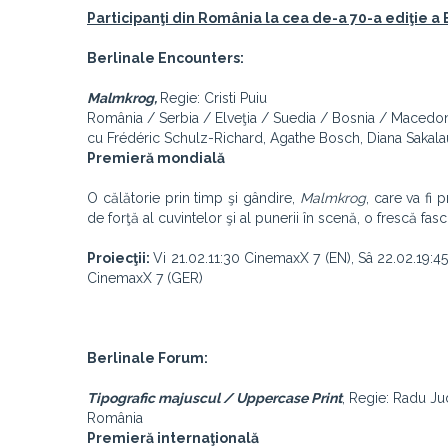
Participanţi din România la cea de-a 70-a ediţie a 
Berlinale Encounters:
Malmkrog,
Regie: Cristi Puiu
România / Serbia / Elveţia / Suedia / Bosnia / Macedo
cu Frédéric Schulz-Richard, Agathe Bosch, Diana Sakalaus
Premieră mondială
O călătorie prin timp şi gândire,
Malmkrog
, care va fi 
de forţă al cuvintelor şi al punerii în scenă, o frescă fasci
Proiecţii:
Vi 21.02.11:30 CinemaxX 7 (EN), Sâ 22.02.19:4
CinemaxX 7 (GER)
Berlinale Forum:
Tipografic majuscul / Uppercase Print
, Regie: Radu J
România
Premieră internaţională