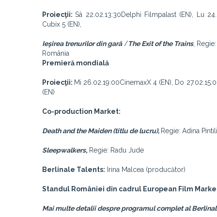
Proiecţii:
Sâ 22.02.13:30Delphi Filmpalast (EN), Lu 24
Cubix 5 (EN),
Ieşirea trenurilor din gară
/
The Exit of the Trains
, Regie
România
Premieră mondială
Proiecţii:
Mi 26.02.19:00CinemaxX 4 (EN), Do 27.02.15:0
(EN)
Co-production Market:
Death and the Maiden (titlu de lucru),
Regie: Adina Pintil
Sleepwalkers
,
Regie: Radu Jude
Berlinale Talents:
Irina Malcea (producător)
Standul României din cadrul European Film Marke
Mai multe detalii despre programul complet al Berlinal