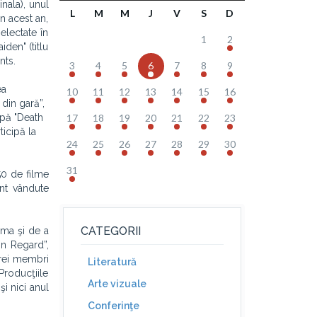
inala), unul
L
M
M
J
V
S
D
n acest an,
electate în
1
2
den" (titlu
nts.
3
4
5
6
7
8
9
ea
10
11
12
13
14
15
16
din gară”,
ipă "Death
17
18
19
20
21
22
23
ticipă la
24
25
26
27
28
29
30
31
50 de filme
unt vândute
CATEGORII
ema şi de a
in Regard”,
 trei membri
Literatură
Producţiile
Arte vizuale
şi nici anul
Conferinţe