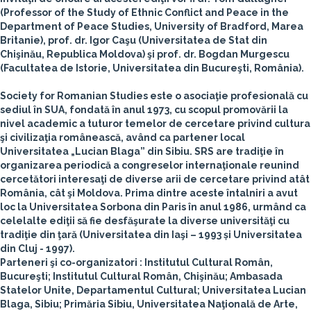
(Professor of the Study of Ethnic Conflict and Peace in the
Department of Peace Studies, University of Bradford, Marea
Britanie), prof. dr.
Igor Caşu
(Universitatea de Stat din
Chişinău, Republica Moldova) şi prof. dr.
Bogdan Murgescu
(Facultatea de Istorie, Universitatea din Bucureşti, România).
Society for Romanian Studies este o asociaţie profesională cu
sediul în SUA, fondată în anul 1973, cu scopul promovării la
nivel academic a tuturor temelor de cercetare privind cultura
şi civilizaţia românească, având ca partener local
Universitatea „Lucian Blaga” din Sibiu. SRS are tradiţie în
organizarea periodică a congreselor internaţionale reunind
cercetători interesaţi de diverse arii de cercetare privind atât
România, cât şi Moldova. Prima dintre aceste întalniri a avut
loc la Universitatea Sorbona din Paris în anul 1986, urmând ca
celelalte ediţii să fie desfăşurate la diverse universităţi cu
tradiţie din ţară (Universitatea din Iaşi – 1993 și Universitatea
din Cluj - 1997).
Parteneri şi co-organizatori : Institutul Cultural Român,
Bucureşti; Institutul Cultural Român, Chişinău; Ambasada
Statelor Unite, Departamentul Cultural; Universitatea Lucian
Blaga, Sibiu; Primăria Sibiu, Universitatea Naţională de Arte,