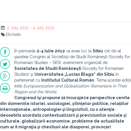
2 July 2012 - 4 July 2012
Etichete
În perioada
2-4 iulie 2012
va avea loc la
Sibiu
cel de-al
şaselea Congres al Societăţii de Studii Româneşti (Society for
Romanian Studies – SRS), eveniment organizat de
Societatea de Studii Româneşti
(Society for Romanian
Studies) şi
Universitatea „Lucian Blaga“ din Sibiu
în
parteneriat cu
Institutul Cultural Român
. Tema acestei ediții
este
Europeanization and Globalization: Romanians in Their
Region and the World.
Congresul îşi propune să încurajeze perspective venite
din domeniile istoriei, sociologiei, ştiinţelor politice, relaţiilor
internaţionale, antropologiei şi lingvisticii, cu o atenţie
deosebită acordată contextualizării şi previziunilor sociale şi
culturale, globalizării economice, probleme de actualitate
cum ar fi migraţia şi chestiuni ale diasporei, provocări