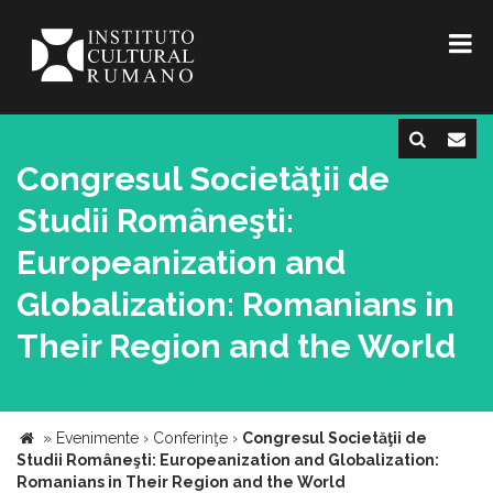
Congresul Societăţii de
Studii Româneşti:
Europeanization and
Globalization: Romanians in
Their Region and the World
»
Evenimente
›
Conferinţe
›
Congresul Societăţii de
Studii Româneşti: Europeanization and Globalization:
Romanians in Their Region and the World