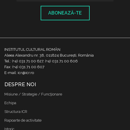
ABONEAZĂ-TE
INSTITUTUL CULTURAL ROMÂN
Aleea Alexandru nr. 38, 011824 București, România
Tel.: (+4) 031 71 00 627, (+4) 031 71 00 606
Fax: (+4) 031 71 00 607
E-mail: icr@icr.ro
DESPRE NOI
Misiune / Strategie / Funcţionare
Echipa
Structura ICR
Rapoarte de activitate
Istoric