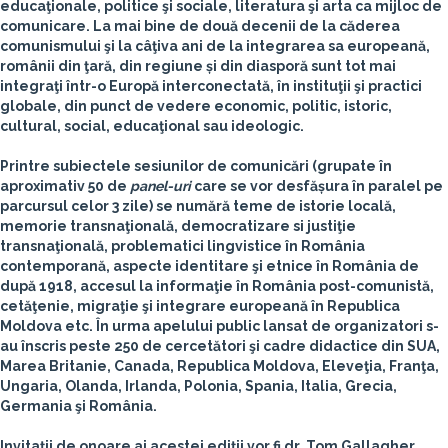
educaţionale, politice şi sociale, literatura şi arta ca mijloc de
comunicare. La mai bine de două decenii de la căderea
comunismului şi la câţiva ani de la integrarea sa europeană,
românii din ţară, din regiune și din diasporă sunt tot mai
integraţi într-o Europă interconectată, în instituţii şi practici
globale, din punct de vedere economic, politic, istoric,
cultural, social, educaţional sau ideologic.
Printre subiectele sesiunilor de comunicări (grupate în
aproximativ 50 de
panel-uri
care se vor desfășura în paralel pe
parcursul celor 3 zile) se numără teme de istorie locală,
memorie transnaţională, democratizare si justiţie
transnaţională, problematici lingvistice în România
contemporană, aspecte identitare şi etnice în România de
după 1918, accesul la informaţie în România post-comunistă,
cetăţenie, migraţie şi integrare europeană în Republica
Moldova etc. În urma apelului public lansat de organizatori s-
au înscris peste 250 de cercetători şi cadre didactice din SUA,
Marea Britanie, Canada, Republica Moldova, Eleveţia, Franţa,
Ungaria, Olanda, Irlanda, Polonia, Spania, Italia, Grecia,
Germania şi România.
Invitaţii de onoare ai acestei ediţii vor fi dr.
Tom Gallagher