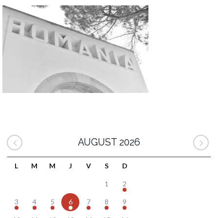
AUGUST 2026
L
M
M
J
V
S
D
1
2
3
4
5
6
7
8
9