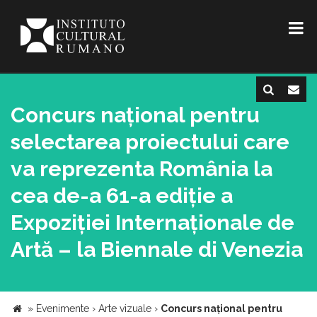
Concurs național pentru
selectarea proiectului care
va reprezenta România la
cea de-a 61-a ediție a
Expoziției Internaționale de
Artă – la Biennale di Venezia
»
Evenimente
›
Arte vizuale
›
Concurs național pentru