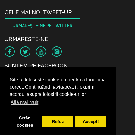
CELE MAI NOI TWEET-URI
URMĂREŞTE-NE PE TWITTER
URMĂREŞTE-NE
SUNTEM PE FACEBOOK
Site-ul folosește cookie-uri pentru a funcționa
corect. Continuând navigarea, iți exprimi
acordul asupra folosirii cookie-urilor.
Află mai mult
Setări
Refuz
Accept!
cookies