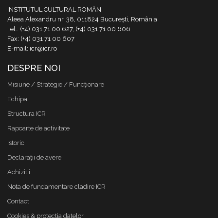
INSTITUTUL CULTURAL ROMÂN
Aleea Alexandru nr. 38, 011824 București, România
Tel.: (+4) 031 71 00 627, (+4) 031 71 00 606
Fax: (+4) 031 71 00 607
E-mail: icr@icr.ro
DESPRE NOI
Misiune / Strategie / Funcţionare
Echipa
Structura ICR
Rapoarte de activitate
Istoric
Declaraţii de avere
Achizitii
Nota de fundamentare cladire ICR
Contact
Cookies & protectia datelor