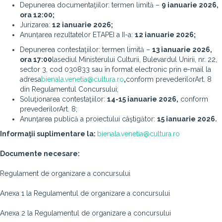
Depunerea documentaţiilor: termen limită –
9 ianuarie 2026,
ora 12:00;
Jurizarea:
12 ianuarie 2026;
Anunțarea rezultatelor ETAPEI a II-a:
12 ianuarie 2026;
Depunerea contestaţiilor: termen limită –
13 ianuarie 2026,
ora 17:00
lasediul Ministerului Culturii, Bulevardul Unirii, nr. 22,
sector 3, cod 030833 sau în format electronic prin e-mail la
adresa
bienala.venetia@cultura.ro
,
conform prevederilorArt. 8
din Regulamentul Concursului;
Soluţionarea contestaţiilor:
14-15 ianuarie 2026,
conform
prevederilorArt. 8;
Anunţarea publică a proiectului câştigător:
15 ianuarie 2026.
Informaţii suplimentare la:
bienala.venetia@cultura.ro
Documente necesare:
Regulament de organizare a concursului
Anexa 1 la Regulamentul de organizare a concursului
Anexa 2 la Regulamentul de organizare a concursului