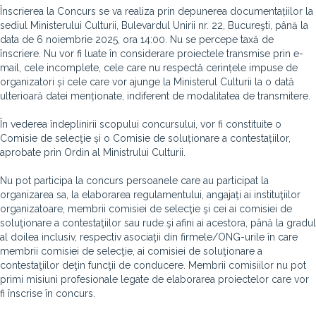
Înscrierea la Concurs se va realiza prin depunerea documentațiilor la
sediul Ministerului Culturii, Bulevardul Unirii nr. 22, Bucureşti, până la
data de 6 noiembrie 2025, ora 14:00. Nu se percepe taxă de
înscriere. Nu vor fi luate în considerare proiectele transmise prin e-
mail, cele incomplete, cele care nu respectă cerințele impuse de
organizatori și cele care vor ajunge la Ministerul Culturii la o dată
ulterioară datei menționate, indiferent de modalitatea de transmitere.
În vederea îndeplinirii scopului concursului, vor fi constituite o
Comisie de selecţie și o Comisie de soluționare a contestațiilor,
aprobate prin Ordin al Ministrului Culturii.
Nu pot participa la concurs persoanele care au participat la
organizarea sa, la elaborarea regulamentului, angajaţi ai instituţiilor
organizatoare, membrii comisiei de selecţie şi cei ai comisiei de
soluţionare a contestaţiilor sau rude şi afini ai acestora, până la gradul
al doilea inclusiv, respectiv asociaţii din firmele/ONG-urile în care
membrii comisiei de selecţie, ai comisiei de soluţionare a
contestaţiilor deţin funcţii de conducere. Membrii comisiilor nu pot
primi misiuni profesionale legate de elaborarea proiectelor care vor
fi înscrise în concurs.