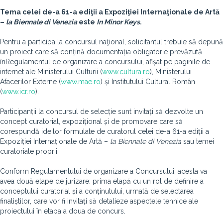
Tema celei de-a 61-a ediţii a Expoziţiei Internaţionale de Artă
–
la Biennale di Venezia
este
In Minor Keys
.
Pentru a participa la concursul naţional, solicitantul trebuie să depună
un proiect care să conțină documentația obligatorie prevăzută
înRegulamentul de organizare a concursului, afișat pe paginile de
internet ale Ministerului Culturii (
www.cultura.ro
), Ministerului
Afacerilor Externe (
www.mae.ro
) și Institutului Cultural Român
(
www.icr.ro
).
Participanții la concursul de selecție sunt invitați să dezvolte un
concept curatorial, expozițional și de promovare care să
corespundă ideilor formulate de curatorul celei de-a 61-a ediții a
Expoziției Internaționale de Artă –
la Biennale di Venezia
sau temei
curatoriale proprii.
Conform Regulamentului de organizare a Concursului, acesta va
avea două etape de jurizare: prima etapă cu un rol de definire a
conceptului curatorial și a conținutului, urmată de selectarea
finaliștilor, care vor fi invitați să detalieze aspectele tehnice ale
proiectului în etapa a doua de concurs.