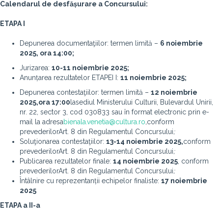
Calendarul de desfășurare a Concursului:
ETAPA I
Depunerea documentaţiilor: termen limită –
6 noiembrie
2025, ora 14:00;
Jurizarea:
10-11 noiembrie 2025;
Anunțarea rezultatelor ETAPEI I:
11 noiembrie 2025;
Depunerea contestaţiilor: termen limită –
12 noiembrie
2025,
ora 17:00
la
sediul Ministerului Culturii, Bulevardul Unirii,
nr. 22, sector 3, cod 030833 sau în format electronic prin e-
mail la adresa
bienala.venetia@cultura.ro
,
conform
prevederilorArt. 8 din Regulamentul Concursului
;
Soluţionarea contestaţiilor:
13-14 noiembrie 2025,
conform
prevederilorArt. 8 din Regulamentul Concursului
;
Publicarea rezultatelor finale:
14 noiembrie 2025
, conform
prevederilorArt. 8 din Regulamentul Concursului
;
Întâlnire cu reprezentanții echipelor finaliste:
17 noiembrie
2025
ETAPA a II-a