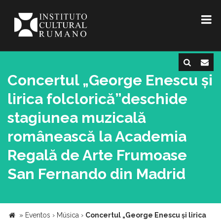
Concertul „George Enescu și
lirica folclorică”deschide
stagiunea muzicală
românească la Academia
Regală de Arte Frumoase
San Fernando din Madrid
»
Eventos
›
Música
›
Concertul „George Enescu și lirica