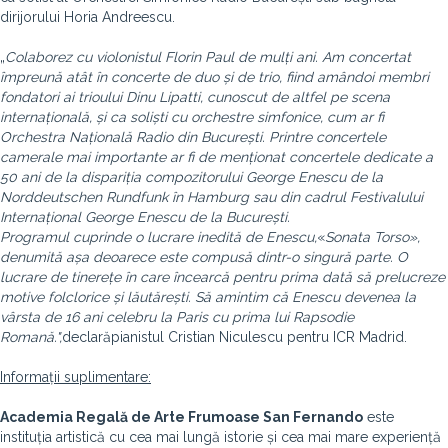
dirijorului Horia Andreescu.
„
Colaborez cu violonistul Florin Paul de mulți ani. Am concertat
împreună atât în concerte de duo și de trio, fiind amândoi membri
fondatori ai trioului Dinu Lipatti, cunoscut de altfel pe scena
internațională, și ca soliști cu orchestre simfonice, cum ar fi
Orchestra Națională Radio din București. Printre concertele
camerale mai importante ar fi de menționat concertele dedicate a
50 ani de la dispariția compozitorului George Enescu de la
Norddeutschen Rundfunk în Hamburg sau din cadrul Festivalului
Internațional George Enescu de la București.
Programul cuprinde o lucrare inedită de Enescu,
«
Sonata Torso»,
denumită așa deoarece este compusă dintr-o singură parte. O
lucrare de tinerețe în care încearcă pentru prima dată să prelucreze
motive folclorice și lăutărești. Să amintim că Enescu devenea la
vârsta de 16 ani celebru la Paris cu prima lui Rapsodie
Romană.",
declară
pianistul Cristian Niculescu pentru ICR Madrid.
Informații suplimentare:
Academia Regală de Arte Frumoase San Fernando
este
instituția artistică cu cea mai lungă istorie și cea mai mare experiență