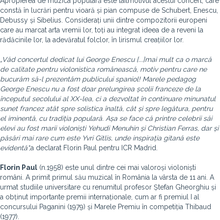
Apropierea de muzica populară este laitmotivul acestui concert, care
constă în lucrări pentru vioară și pian compuse de Schubert, Enescu,
Debussy și Sibelius. Considerați unii dintre compozitorii europeni
care au marcat arta vremii lor, toți au integrat ideea de a reveni la
rădăcinile lor, la adevăratul folclor, în lirismul creațiilor lor.
„Văd concertul dedicat lui George Enescu
[...]
mai mult ca o marcă
de calitate pentru violonistica românească, motiv pentru care ne
bucurăm să-l prezentăm publicului spaniol!
Marele pedagog
George Enescu nu a fost doar prelungirea școlii franceze de la
începutul secolului al XX-lea, ci a dezvoltat în continuare minunatul
sunet francez atât spre solistica înaltă, cât și spre legătura, pentru
el iminentă, cu tradiția populară. Așa se face că printre celebrii săi
elevi au fost marii violoniști Yehudi Menuhin și Christian Ferras, dar și
păsări mai rare cum este Yvri Gitlis, unde inspirația gitană este
evidentă",
a declarat Florin Paul pentru ICR Madrid.
Florin Paul
(n.1958) este unul dintre cei mai valoroși violoniști
români. A primit primul său muzical în România la vârsta de 11 ani. A
urmat studiile universitare cu renumitul profesor Ștefan Gheorghiu și
a obținut importante premii internaționale, cum ar fi premiul I al
concursului Paganini (1979) și Marele Premiu în competiția Thibaud
(1977).