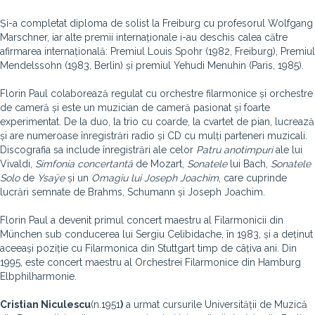
Și-a completat diploma de solist la Freiburg cu profesorul Wolfgang
Marschner, iar alte premii internaționale i-au deschis calea către
afirmarea internațională: Premiul Louis Spohr (1982, Freiburg), Premiul
Mendelssohn (1983, Berlin) și premiul Yehudi Menuhin (Paris, 1985).
Florin Paul colaborează regulat cu orchestre filarmonice și orchestre
de cameră și este un muzician de cameră pasionat și foarte
experimentat. De la duo, la trio cu coarde, la cvartet de pian, lucrează
și are numeroase înregistrări radio și CD cu mulți parteneri muzicali.
Discografia sa include înregistrări ale celor
Patru anotimpuri
ale lui
Vivaldi,
Simfonia concertantă
de Mozart,
Sonatele
lui Bach,
Sonatele
Solo
de
Ysaÿe
și un
Omagiu lui Joseph Joachim
, care cuprinde
lucrări semnate de Brahms, Schumann și Joseph Joachim.
Florin Paul a devenit primul concert maestru al Filarmonicii din
München sub conducerea lui Sergiu Celibidache, în 1983, și a deținut
aceeași poziție cu Filarmonica din Stuttgart timp de câțiva ani. Din
1995, este concert maestru al Orchestrei Filarmonice din Hamburg
Elbphilharmonie.
Cristian Niculescu
(n.1951
)
a urmat cursurile Universității de Muzică