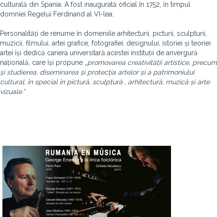
culturală din Spania. A fost inaugurată oficial în 1752, în timpul
domniei Regelui Ferdinand al VI-lea.
Personalități de renume în domeniile arhitecturii, picturii, sculpturii,
muzicii, filmului, artei grafice, fotografiei, designului, istoriei și teoriei
artei își dedică cariera universitară acestei instituții de anvergură
națională, care își propune
„promovarea creativității artistice, precum
și studierea, diseminarea și protecția artelor și a patrimoniului
cultural, în special în pictură, sculptură , arhitectură, muzică și arte
vizuale.”