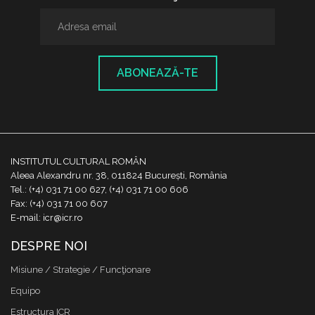
ABONEAZĂ-TE
INSTITUTUL CULTURAL ROMÂN
Aleea Alexandru nr. 38, 011824 București, România
Tel.: (+4) 031 71 00 627, (+4) 031 71 00 606
Fax: (+4) 031 71 00 607
E-mail: icr@icr.ro
DESPRE NOI
Misiune / Strategie / Funcţionare
Equipo
Estructura ICR