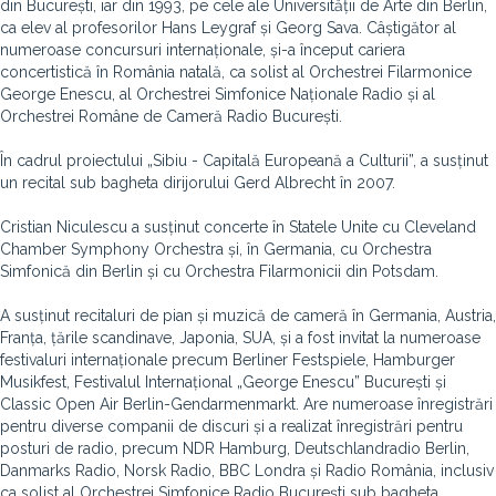
din București, iar din 1993, pe cele ale Universității de Arte din Berlin,
ca elev al profesorilor Hans Leygraf și Georg Sava. Câștigător al
numeroase concursuri internaționale, și-a început cariera
concertistică în România natală, ca solist al Orchestrei Filarmonice
George Enescu, al Orchestrei Simfonice Naționale Radio și al
Orchestrei Române de Cameră Radio București.
În cadrul proiectului „Sibiu - Capitală Europeană a Culturii”, a susținut
un recital sub bagheta dirijorului Gerd Albrecht în 2007.
Cristian Niculescu a susținut concerte în Statele Unite cu Cleveland
Chamber Symphony Orchestra și, în Germania, cu Orchestra
Simfonică din Berlin și cu Orchestra Filarmonicii din Potsdam.
A susținut recitaluri de pian și muzică de cameră în Germania, Austria,
Franța, țările scandinave, Japonia, SUA, și a fost invitat la numeroase
festivaluri internaționale precum Berliner Festspiele, Hamburger
Musikfest, Festivalul Internațional „George Enescu” București și
Classic Open Air Berlin-Gendarmenmarkt. Are numeroase înregistrări
pentru diverse companii de discuri și a realizat înregistrări pentru
posturi de radio, precum NDR Hamburg, Deutschlandradio Berlin,
Danmarks Radio, Norsk Radio, BBC Londra și Radio România, inclusiv
ca solist al Orchestrei Simfonice Radio București sub bagheta