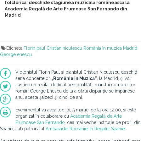
folclorică”deschide stagiunea muzicală românească la
Academia Regală de Arte Frumoase San Fernando din
Madrid
Etichete
Florin paul
Cristian niculescu
România în muzica
Madrid
George enescu
Violonistul Florin Paul și pianistul Cristian Niculescu deschid
seria concertelor
„România în Muzică”
, la Madrid, și vor
susține un recital dedicat personalității marelui compozitor
român George Enescu de la a cărui dispariție se împlinesc
anul acesta șaizeci și cinci de ani.
Evenimentul va avea loc joi, 5 martie, de la ora 12:00, și este
organizat în colaborare cu
Academia Regală de Arte
Frumoase San Fernando
, cea mai veche instituție de profil din
Spania, sub patronajul
Ambasadei României în Regatul Spaniei
.