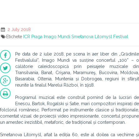
2 July 2018
Etichete
ICR Praga
Imago Mundi
Smetanova Litomyšl Festival
Pe data de 2 iulie 2018, pe scena în aer liber din „Grădinile
Festivalului”, Imago Mundi va susține concertul „100” – o
călătorie caleidoscopică prin peisajele muzicale din
Transilvania, Banat, Crişana, Maramureş, Bucovina, Moldova,
Basarabia, Oltenia, Muntenia și Dobrogea, regiuni în sfârșit
reunite la finalul Marelui Război, în 1918.
Programul muzical este construit pornind de la lucrări de
Enescu, Bartok, Rogalski și Satie, mari compozitori inspirați de
folclorul românesc. Performat pe instrumente clasice și tradiționale,
comentat vizual de proiecții video impresionante, concertul propune
un amestec irezistibil, metaforic, de tradițional și contemporan.
Smetanova Litomyšl, aflat la ediția 60, este al doilea ca vechime și