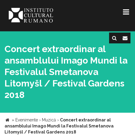
Concert extraordinar al
ansamblului Imago Mundi la
Festivalul Smetanova
Litomyšl / Festival Gardens
2018
»
Evenimente
›
Muzică
›
Concert extraordinar al
ansamblului Imago Mundi la Festivalul Smetanova
Litomyšl / Festival Gardens 2018