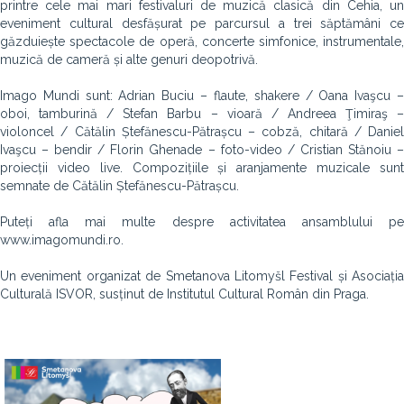
printre cele mai mari festivaluri de muzică clasică din Cehia, un
eveniment cultural desfășurat pe parcursul a trei săptămâni ce
găzduiește spectacole de operă, concerte simfonice, instrumentale,
muzică de cameră și alte genuri deopotrivă.
Imago Mundi sunt: Adrian Buciu – flaute, shakere / Oana Ivaşcu –
oboi, tamburină / Stefan Barbu – vioară / Andreea Ţimiraş –
violoncel / Cătălin Ștefănescu-Pătrașcu – cobză, chitară / Daniel
Ivaşcu – bendir / Florin Ghenade – foto-video / Cristian Stănoiu –
proiecții video live. Compozițiile și aranjamente muzicale sunt
semnate de Cătălin Ștefănescu-Pătrașcu.
Puteți afla mai multe despre activitatea ansamblului pe
www.imagomundi.ro.
Un eveniment organizat de Smetanova Litomyšl Festival și Asociația
Culturală ISVOR, susținut de Institutul Cultural Român din Praga.