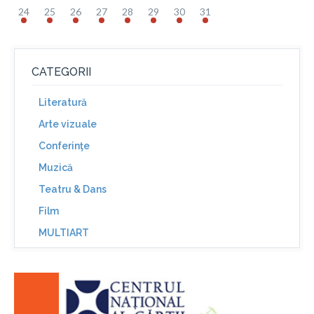
24
25
26
27
28
29
30
31
CATEGORII
Literatură
Arte vizuale
Conferinţe
Muzică
Teatru & Dans
Film
MULTIART