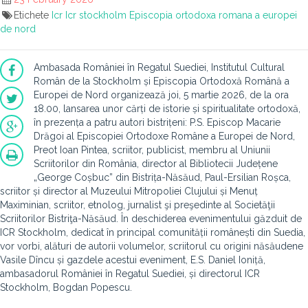
Etichete
Icr
Icr stockholm
Episcopia ortodoxa romana a europei
de nord
Ambasada României în Regatul Suediei, Institutul Cultural
Român de la Stockholm și Episcopia Ortodoxă Română a
Europei de Nord organizează joi, 5 martie 2026, de la ora
18.00, lansarea unor cărți de istorie și spiritualitate ortodoxă,
în prezența a patru autori bistrițeni: P.S. Episcop Macarie
Drăgoi al Episcopiei Ortodoxe Române a Europei de Nord,
Preot Ioan Pintea, scriitor, publicist, membru al Uniunii
Scriitorilor din România, director al Bibliotecii Județene
„George Coșbuc” din Bistrița-Năsăud, Paul-Ersilian Roșca,
scriitor și director al Muzeului Mitropoliei Clujului și Menuț
Maximinian, scriitor, etnolog, jurnalist şi preşedinte al Societăţii
Scriitorilor Bistriţa-Năsăud. În deschiderea evenimentului găzduit de
ICR Stockholm, dedicat în principal comunității românești din Suedia,
vor vorbi, alături de autorii volumelor, scriitorul cu origini năsăudene
Vasile Dîncu și gazdele acestui eveniment, E.S. Daniel Ioniță,
ambasadorul României în Regatul Suediei, și directorul ICR
Stockholm, Bogdan Popescu.