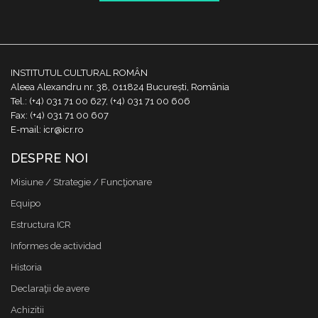
INSTITUTUL CULTURAL ROMÂN
Aleea Alexandru nr. 38, 011824 București, România
Tel.: (+4) 031 71 00 627, (+4) 031 71 00 606
Fax: (+4) 031 71 00 607
E-mail: icr@icr.ro
DESPRE NOI
Misiune / Strategie / Funcţionare
Equipo
Estructura ICR
Informes de actividad
Historia
Declaraţii de avere
Achizitii