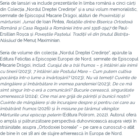
Seria de lansări va include prezentările în limba română a cinci cărți
din Colecția „Nordul Dreptei Credințe” și a unui volum memorialistic,
semnate de Episcopul Macarie Drăgoi, alături de
Proximități și
mărturisiri. Jurnal
de Ioan Pintea,
Relațiile dintre Biserica Ortodoxă
Română și Casa Regală a României între anii 1918-1947
de Paul-
Ersillian Roșca și
Poveștile Paștelui. Tradiții vii din ținutul Bistrița-
Năsăud
de Menuț Maximinian.
Seria de volume din colecția „Nordul Dreptei Credințe”, apărute la
Editura Felicitas a Episcopiei Europei de Nord, semnate de Episcopul
Macarie Drăgoi, includ:
Curajul de a trăi frumos – 5
întâlniri
ale inimii
cu tinerii
(2023);
7 î
ntâlniri ale Postului Mare – Cum putem cultiva
pocăința într-o lume a învârtoșării
?
(2023);
Nu vă temeți! Cuvinte de
mângâiere și îmbărbătare în vremea pandemiei
(2023);
De ce mă
simt singur într-o eră a comunicării? Bucurie cerească, singurătate
omenească
(2024);
Cine mai are grijă de părinții și bunicii noștri?
Cuvinte de mângâiere și de încurajare despre și pentru cei care au
îmbătrânit frumos
(2026) și
În misiune pe tărâmul vikingilor.
Mărturiile unui episcop pelerin
(Editura Polirom, 2022).
Autorul oferă
o amplă și pătrunzătoare perspectivă duhovnicească asupra vieții în
străinătate, asupra „Ortodoxiei boreale” – pe care a cunoscut-o atât
de bine în cei 18 ani de slujire arhierească în Europa de Nord.