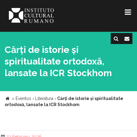
Cărți de istorie și
spiritualitate ortodoxă,
lansate la ICR Stockhom
»
Eventos
›
Literatura
›
Cărți de istorie și spiritualitate
ortodoxă, lansate la ICR Stockhom
23 February 2026