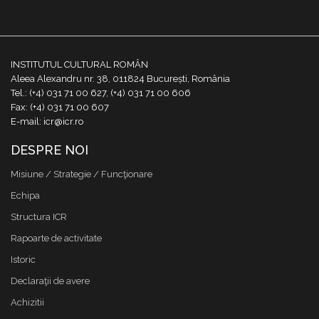
INSTITUTUL CULTURAL ROMÂN
Aleea Alexandru nr. 38, 011824 București, România
Tel.: (+4) 031 71 00 627, (+4) 031 71 00 606
Fax: (+4) 031 71 00 607
E-mail: icr@icr.ro
DESPRE NOI
Misiune / Strategie / Funcţionare
Echipa
Structura ICR
Rapoarte de activitate
Istoric
Declaraţii de avere
Achizitii