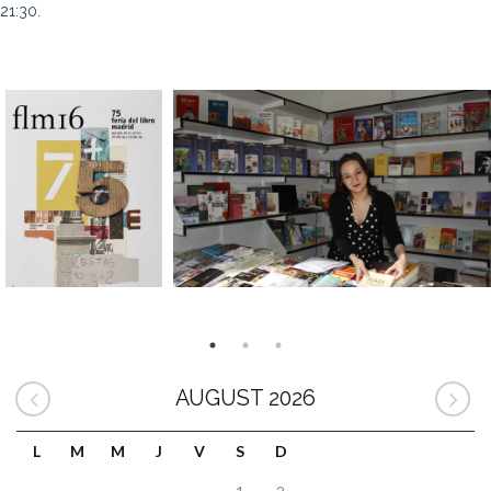
21:30.
AUGUST 2026
L
M
M
J
V
S
D