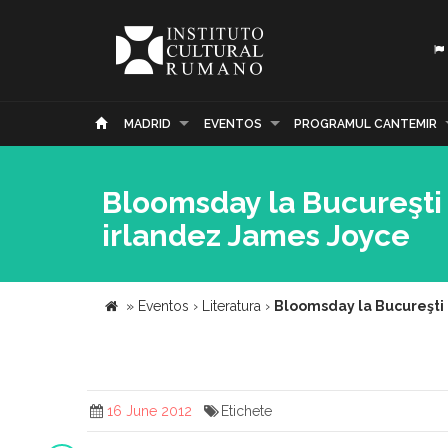
MADRID
EVENTOS
PROGRAMUL CANTEMIR
Bloomsday la Bucureşti -
irlandez James Joyce
»
Eventos
›
Literatura
›
Bloomsday la Bucureşti 
16 June 2012
Etichete