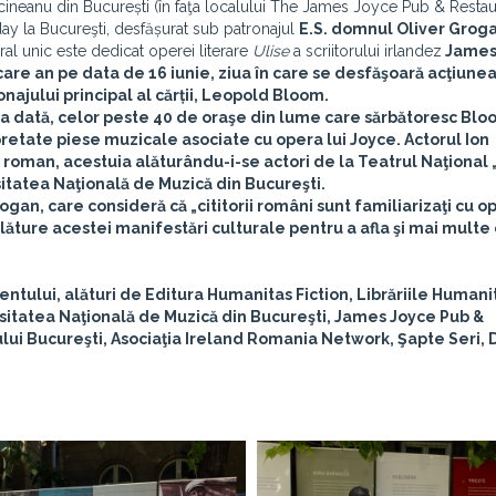
răcineanu din București (în faţa localului The James Joyce Pub & Resta
day la Bucureşti, desfășurat sub patronajul
E.S. domnul Oliver Grog
al unic este dedicat operei literare
Ulise
a scriitorului irlandez
James
care an pe data de 16 iunie, ziua în care se desfăşoară acţiunea
ajului principal al cărții, Leopold Bloom.
ima dată, celor peste 40 de oraşe din lume care sărbătoresc Bl
erpretate piese muzicale asociate cu opera lui Joyce. Actorul
Ion
n roman, acestuia alăturându-i-se actori de la Teatrul Naţional „I
sitatea Naţională de Muzică din Bucureşti.
gan, care consideră că „cititorii români sunt familiarizaţi cu op
alăture acestei manifestări culturale pentru a afla şi mai mult
tului, alături de Editura Humanitas Fiction, Librăriile Humani
ersitatea Naţională de Muzică din Bucureşti, James Joyce Pub &
ui Bucureşti, Asociaţia Ireland Romania Network, Şapte Seri, D