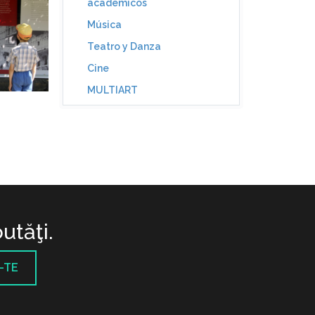
académicos
Música
Teatro y Danza
Cine
MULTIART
utăţi.
-TE