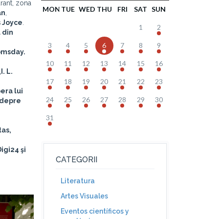
urant, zona
MON
TUE
WED
THU
FRI
SAT
SUN
an
,
 Joyce
.
1
2
 din
3
4
5
6
7
8
9
oomsday.
10
11
12
13
14
15
16
. L.
17
18
19
20
21
22
23
era lui
24
25
26
27
28
29
30
e depre
31
tas,
igi24 şi
CATEGORII
Literatura
Artes Visuales
Eventos científicos y