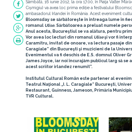
Sâmbătă, 16 iunie 2012, la ora 17.00, în Piaţa Valter Mă
Cișmigiu) va avea loc prima ediție a festivalului Blooms
ambasadorul Irlandei în România. Acest eveniment cultur
Bloomsday
se sărbătoreşte în întreaga lume în fie
romanul
Ulise
. Sărbătoarea a preluat numele person
Anul acesta, Bucureştiul se va alătura, pentru pr
Vor avea loc lecturi din romanul
Ulise
şi vor fi int
Caramitru
, invitat de onoare, va lectura pasaje di
Caragiale” din Bucureşti şi muzicieni de la Univer
Evenimentul va fi deschis de E.S. domnul Oliver Gro
James Joyce, iar noi încurajăm publicul larg să se 
acest scriitor irlandez renumit”.
Institutul Cultural Român
este partener al evenimen
Teatrul Naţional „I. L. Caragiale” Bucureşti, Univ
Restaurant, Guinness, Jameson, Primăria Municipiul
TVR Cultural.