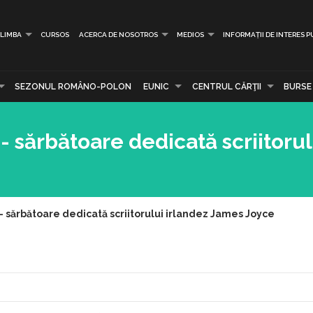
LIMBA
CURSOS
ACERCA DE NOSOTROS
MEDIOS
INFORMAȚII DE INTERES P
SEZONUL ROMÂNO-POLON
EUNIC
CENTRUL CĂRŢII
BURSE
 sărbătoare dedicată scriitorul
- sărbătoare dedicată scriitorului irlandez James Joyce