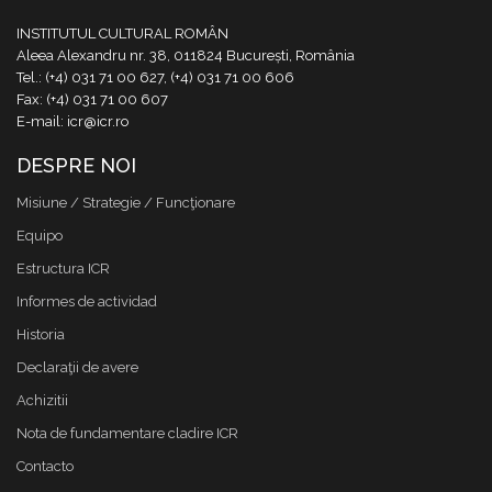
INSTITUTUL CULTURAL ROMÂN
Aleea Alexandru nr. 38, 011824 București, România
Tel.: (+4) 031 71 00 627, (+4) 031 71 00 606
Fax: (+4) 031 71 00 607
E-mail: icr@icr.ro
DESPRE NOI
Misiune / Strategie / Funcţionare
Equipo
Estructura ICR
Informes de actividad
Historia
Declaraţii de avere
Achizitii
Nota de fundamentare cladire ICR
Contacto