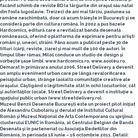
făcând schimb de reviste BD la târgurile din oraşul său natal
din fosta Iugoslavie. Treizeci de ani mai târziu, pasiunea sa
ramâne neschimbată, doar că acum trăieşte în Bucureşti şi se
consideră parte din cultura română. În 2002 a pus bazele
Hardcomics, editură care a revitalizat banda desenată
românească, oferind o platformă de exprimare pentru artişti
români şi, uneori, străini. Până acum a publicat peste 30 de
titluri (cărţi, reviste, ziare) şi mai mult de 100 de autori. În
timpul liber rămas, Miloš conduce un studio de design şi
vorbeşte şase limbi. www.hardcomics.ro, www.aooleu.ro.
Demarat în primăvara anului 2006,
Street Delivery
a devenit
un amplu eveniment urban care pe lângă revalorificarea
peisajului urban, strânge laolaltă comunităţile creative ale
oraşului. Câştigând o legitimitate atât în ochii locuitorilor, cât
şi autorităţilor locale, Street Delivery a devenit o instituţie a
spaţiului public urban (www.streetdelivery.ro).
Muzeul Benzii Desenate Bucureşti
este un proiect pilot iniţiat
de Alexandru Ciubotariu şi derulat de Institutul Cultural
Român şi Muzeul Naţional de Artă Contemporană cu sprijinul
clusterului EUNIC în România, al Centrului Belgian de Bandă
Desenată şi în parteneriat cu Asociaţia Bedefililor din
România, în perioada 16 iunie – 16 octombrie 2011. Detalii: