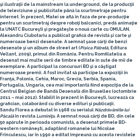
şi ilustraţii de la mainstream la underground, de la producţii
de televiziune şi publicitate până la scurtmetraje pentru
internet. În prezent, Matei se află în faza de pre-producţie
pentru un scurtmetraj despre roboţi balcanici, predă animaţie
la UNATC Bucureşti şi pregăteşte o nouă carte cu OMULAN.
Alexandru Ciubotariu
a publicat grafică de revistă şi carte şi
numeroase benzi desenate. A semnat şase cărţi de benzi
desenate şi un album de street art (
Pisica Pătrată
, Editura
Vellant, 2009), primul din România. Pentru Romfilatelia a
desenat mai multe serii de timbre editate în sute de mii de
exemplare. A participat la concursuri BD şi a câştigat
numeroase premii. A fost invitat să participe la expoziţii în
Franţa, Polonia, Cehia, Maroc, Grecia, Serbia, Spania,
Portugalia, Ungaria, cea mai importantă fiind expoziţia de la
Centrul Belgian de Bandă Desenată din Bruxelles (octombrie
2011 – mai 2012). Stabilit în prezent în Bucureşti, lucrează ca
grafician, colaborând cu diverse edituri şi publicaţii.
Sandu Florea
a debutat în 1968 cu serialul
Năzdrăvăniile lui
Păcală
în revista
Luminiţa
. A semnat nouă cărţi de BD, din cele
50 apărute în perioada comunistă, a desenat primele BD-
western româneşti, adaptând romanele lui Nicolae
Frînculescu, iar în 1990 a editat împreună cu acesta revistele