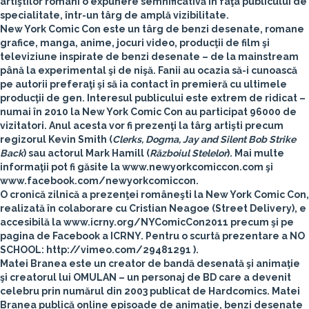
artiştilor români o expunere semnificativă în faţa publicului de
specialitate, într-un târg de amplă vizibilitate.
New York Comic Con
este un târg de benzi desenate, romane
grafice, manga, anime, jocuri video, producţii de film şi
televiziune inspirate de benzi desenate – de la mainstream
până la experimental şi de nişă. Fanii au ocazia să-i cunoască
pe autorii preferaţi şi să ia contact în premieră cu ultimele
producţii de gen. Interesul publicului este extrem de ridicat –
numai în 2010 la
New York Comic Con
au participat 96000 de
vizitatori. Anul acesta vor fi prezenţi la târg artişti precum
regizorul
Kevin Smith
(
Clerks, Dogma, Jay and Silent Bob Strike
Back
) sau actorul
Mark Hamill
(
Războiul Stelelor
). Mai multe
informaţii pot fi găsite la www.newyorkcomiccon.com şi
www.facebook.com/newyorkcomiccon.
O cronică zilnică a prezenţei româneşti la
New York Comic Con
,
realizată în colaborare cu Cristian Neagoe (
Street Delivery
), e
accesibilă la www.icrny.org/NYComicCon2011 precum şi pe
pagina de Facebook a ICRNY. Pentru o scurtă prezentare a
NO
SCHOOL:
http://vimeo.com/29481291 ).
Matei Branea
este un creator de bandă desenată şi animaţie
şi creatorul lui OMULAN – un personaj de BD care a devenit
celebru prin numărul din 2003 publicat de Hardcomics. Matei
Branea publică online episoade de animaţie, benzi desenate