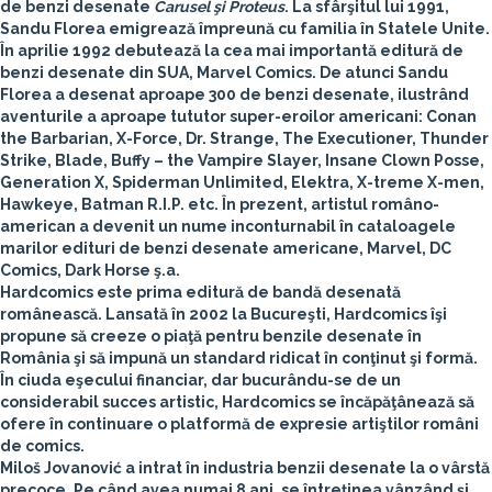
de benzi desenate
Carusel şi Proteus
. La sfârşitul lui 1991,
Sandu Florea emigrează împreună cu familia în Statele Unite.
În aprilie 1992 debutează la cea mai importantă editură de
benzi desenate din SUA, Marvel Comics. De atunci Sandu
Florea a desenat aproape 300 de benzi desenate, ilustrând
aventurile a aproape tututor super-eroilor americani: Conan
the Barbarian, X-Force, Dr. Strange, The Executioner, Thunder
Strike, Blade, Buffy – the Vampire Slayer, Insane Clown Posse,
Generation X, Spiderman Unlimited, Elektra, X-treme X-men,
Hawkeye, Batman R.I.P. etc. În prezent, artistul româno-
american a devenit un nume inconturnabil în cataloagele
marilor edituri de benzi desenate americane, Marvel, DC
Comics, Dark Horse ş.a.
Hardcomics
este prima editură de bandă desenată
românească. Lansată în 2002 la Bucureşti, Hardcomics îşi
propune să creeze o piaţă pentru benzile desenate în
România şi să impună un standard ridicat în conţinut şi formă.
În ciuda eşecului financiar, dar bucurându-se de un
considerabil succes artistic, Hardcomics se încăpăţânează să
ofere în continuare o platformă de expresie artiştilor români
de comics.
Miloš Jovanović
a intrat în industria benzii desenate la o vârstă
precoce. Pe când avea numai 8 ani, se întreţinea vânzând şi