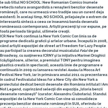
le sub titlul
NO SCHOOL: New Romanian Comics
(numele
reflectă natura avangardistă a renaşterii benzilor desenate
româneşti, care nu urmează vreo tradiţie sau un curent deja
existent). În acelaşi timp,
NO SCHOOL
prilejuieşte o extrem de
interesantă sinteză a ceea ce înseamnă banda desenată
românească contemporană. Artiştii prezenţi îşi vor expune, pe
toată perioada târgului, ultimele creaţii.
ICR New York
continuă la
New York Comic Con
linia sa de
programe dedicată graficii şi artelor urbane. Începută în 2008,
când artiştii expoziţiei de street art
Freedom for Lazy People
au participat la crearea decorului musicalului
Fela!
de pe
Broadway, cu susţinerea
ICRNY
şi la iniţiativa
Marinei Drăghici
(câştigătoare, ulterior, a premiului TONY pentru imaginea
plastică creată în spectacol), această linie de programare e
continuată în 2009 cu lansarea revistei
Aooleu
la
Mocca Art
Festival New York
, iar în primăvara anului 2011 cu prezentarea
în cadrul Festivalului
Ideas for a New City
din New York a
proiectului dedicat benzii desenate din România intitulat
I Am
Not Legend
, cuprinzând selecţii din expoziţia „
Istoria benzii
desenate româneşti
" (curator: Alexandru Ciubotariu). Standul
expoziţiei de la
New York Comic Con
vine să consolideze
prezenţa benzilor desenate româneşti în SUA, oferindu-le