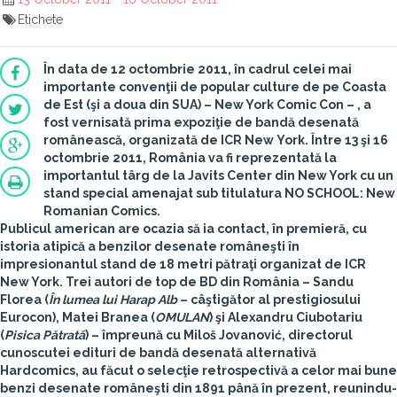
Etichete
În data de
12 octombrie 2011
, în cadrul celei mai
importante convenţii de popular culture de pe Coasta
de Est (şi a doua din SUA) –
New York Comic Con –
, a
fost vernisată prima expoziţie de bandă desenată
românească, organizată de
ICR New York
. Între
13 şi 16
octombrie 2011
, România va fi reprezentată la
importantul târg de la Javits Center din New York cu un
stand special amenajat sub titulatura
NO SCHOOL: New
Romanian Comics
.
Publicul american are ocazia să ia contact, în premieră, cu
istoria atipică a benzilor desenate româneşti în
impresionantul stand de 18 metri pătraţi organizat de
ICR
New York
. Trei autori de top de BD din România –
Sandu
Florea
(
În lumea lui Harap Alb
– câştigător al prestigiosului
Eurocon
),
Matei Branea
(
OMULAN
) şi
Alexandru Ciubotariu
(
Pisica Pătrată
) – împreună cu
Miloš Jovanović
, directorul
cunoscutei edituri de bandă desenată alternativă
Hardcomics, au făcut o selecţie retrospectivă a celor mai bune
benzi desenate româneşti din 1891 până în prezent, reunindu-