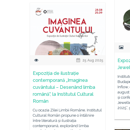
Expoz
25 Aug 2025
Jewel
Expoziția de ilustrație
Institu
contemporană „Imaginea
Budapes
cuvântului – Desenând limba
Inflow,
august 
română”, la Institutul Cultural
și conf
Român
Jewell
2025”, 
Cu ocazia Zilei Limbii Române, Institutul
Cultural Român propune o întâlnire
între literatură și ilustrația
contemporană, explorând limba