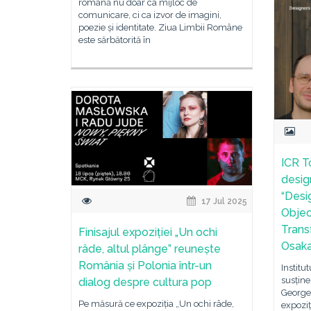
română nu doar ca mijloc de
comunicare, ci ca izvor de imagini,
poezie și identitate. Ziua Limbii Române
este sărbătorită în
ICR T
desig
“Desi
17 Jul 2025
Objec
Trans
Finisajul expoziției „Un ochi
Osak
râde, altul plânge” reunește
România și Polonia într-un
Institu
susține
dialog despre cultura pop
George
Pe măsură ce expoziția „Un ochi râde,
expozi