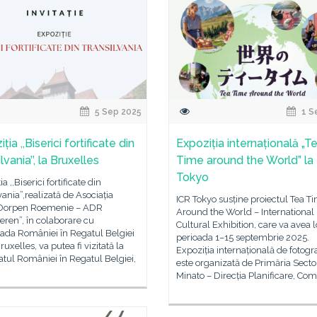
5 Sep 2025
1 S
ția ,,Biserici fortificate din
Expoziția internațională „T
lvania’’, la Bruxelles
Time around the World” la
Tokyo
a ,,Biserici fortificate din
vania”,realizată de Asociația
ICR Tokyo susține proiectul Tea T
 Dorpen Roemenie – ADR
Around the World – International
ren”, în colaborare cu
Cultural Exhibition, care va avea l
da României în Regatul Belgiei
perioada 1–15 septembrie 2025.
ruxelles, va putea fi vizitată la
Expoziția internațională de fotogra
tul României în Regatul Belgiei,
este organizată de Primăria Secto
Minato – Direcția Planificare, Co