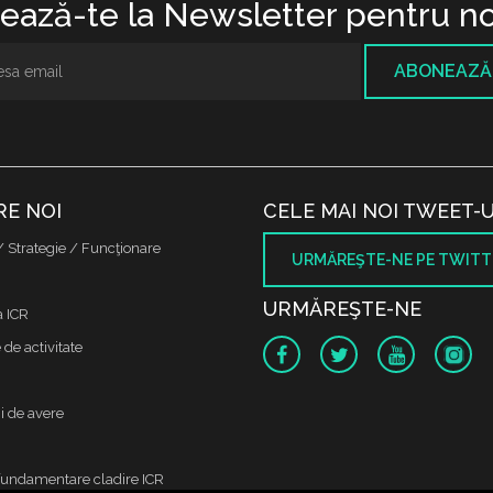
ază-te la Newsletter pentru no
ABONEAZĂ
RE NOI
CELE MAI NOI TWEET-U
/ Strategie / Funcţionare
URMĂREŞTE-NE PE TWITT
URMĂREŞTE-NE
a ICR
de activitate
i de avere
fundamentare cladire ICR