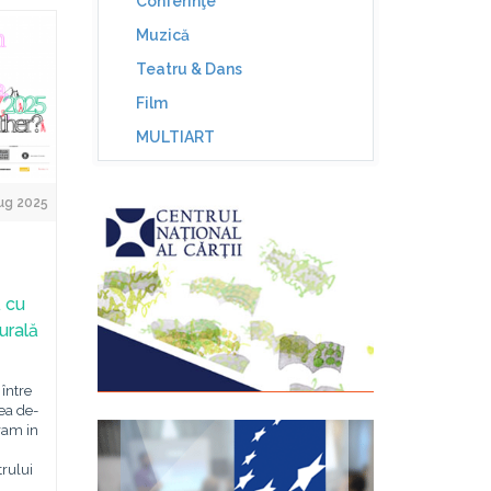
Conferinţe
Muzică
Teatru & Dans
Film
MULTIART
ug 2025
ă cu
urală
 între
ea de-
gram in
trului