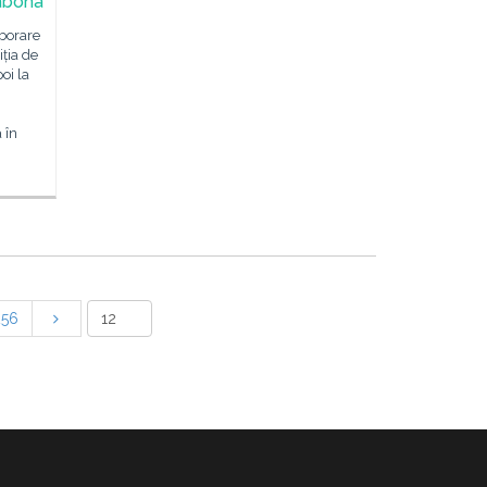
sabona
aborare
iția de
oi la
 în
256