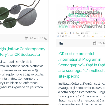
26 Aug 2025
20 A
iția „Inflow Contemporary
ICR susține proiectul
leryˮ, la ICR Budapesta
„International Program in
tul Cultural Român de la
Scenography”– față în faț
ta, în parteneriat cu platforma
 organizează, în perioada 29
arta scenografică multicult
- 19 septembrie 2025, expoziția
site-specific
erința „Inflow Contemporary
ery Exhibition & Conference
Institutul Cultural Român susține,
găzduite în galeria de pe strada
25 august și 7 septembrie 2025, c
a patra ediție a International Pro
Scenography (IPS). Faleza lacului
Siutghiol și situl arheologic al Cas
Roman din orașul Ovidiu se vor