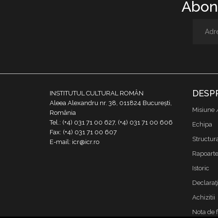
Abone
DESP
INSTITUTUL CULTURAL ROMÂN
Aleea Alexandru nr. 38, 011824 București,
Misiune 
România
Tel.: (+4) 031 71 00 627, (+4) 031 71 00 606
Echipa
Fax: (+4) 031 71 00 607
Structur
E-mail: icr@icr.ro
Rapoarte 
Istoric
Declaraţi
Achizitii
Nota de 