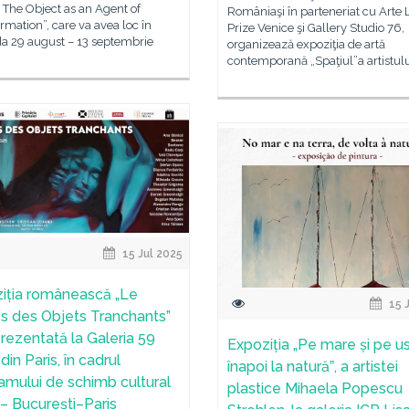
 The Object as an Agent of
Româniaşi în parteneriat cu Arte
rmation”, care va avea loc în
Prize Venice şi Gallery Studio 76,
da 29 august – 13 septembrie
organizează expoziţia de artă
contemporană „Spaţiul”a artistulu
15 Jul 2025
iția românească „Le
15 
 des Objets Tranchants”
prezentată la Galeria 59
Expoziția „Pe mare și pe u
 din Paris, în cadrul
înapoi la naturăˮ, a artistei
amului de schimb cultural
plastice Mihaela Popescu
– București–Paris