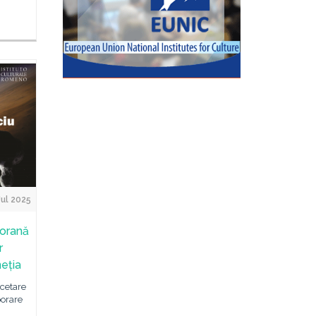
Jul 2025
porană
r
eția
rcetare
borare