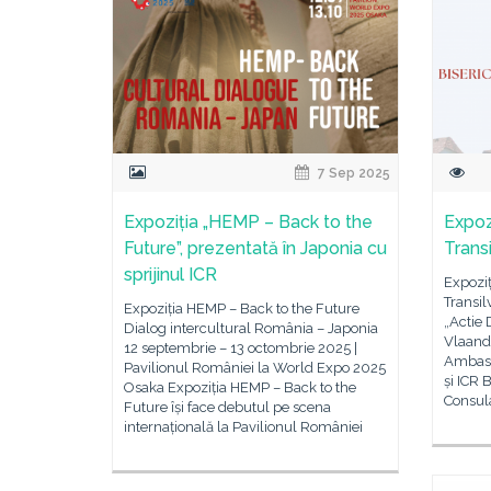
7 Sep 2025
Expoziția „HEMP – Back to the
Expozi
Future”, prezentată în Japonia cu
Transi
sprijinul ICR
Expoziți
Transil
Expoziția HEMP – Back to the Future
„Actie
Dialog intercultural România – Japonia
Vlaande
12 septembrie – 13 octombrie 2025 |
Ambasa
Pavilionul României la World Expo 2025
și ICR B
Osaka Expoziția HEMP – Back to the
Consula
Future își face debutul pe scena
internațională la Pavilionul României