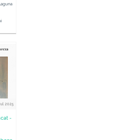
 Laguna
i
Jul 2025
scat -