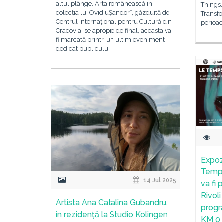
altul plânge. Arta românească în
Things.
colecția lui OvidiuȘandor”, găzduită de
Transfo
Centrul Internațional pentru Cultură din
perioa
Cracovia, se apropie de final, aceasta va
fi marcată printr-un ultim eveniment
dedicat publicului
Expoz
Temps
14 Jul 2025
va fi 
Rivoli
Artista Ana Catalina Gubandru,
progr
în rezidență la Studio Kolingen
KM 0 