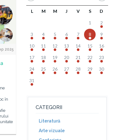
L
M
M
J
V
S
D
1
2
3
4
5
6
7
8
9
10
11
12
13
14
15
16
ep 2025
17
18
19
20
21
22
23
ea
24
25
26
27
28
29
30
31
ime
oc în
CATEGORII
fie
rului
Literatură
munitate
Arte vizuale