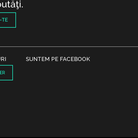
utăţi.
-TE
RI
SUNTEM PE FACEBOOK
ER