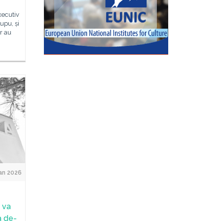
xecutiv
upu, și
r au
Jan 2026
 va
a de-