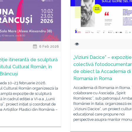
6 Feb 2026
„Viziuni Dacice” – expoziție
iție itinerantă de sculptură
colectivă fotodocumentară
titutul Cultural Român, în
de obiect la Accademia di
Brâncuși
Romania in Roma
oada 10–23 februarie 2026,
Accademia di Romania in Roma, 
tul Cultural Român organizează la
colaborare cu Asociația „Spirit
 amplă expoziție de sculptură
Românesc”, sub patronajul Amba
ă în cadrul ediției a VI-a a „Lunii
României în Italia, organizează ex
i”, proiect inițiat și coordonat de
„Viziuni Dacice”, un proiect cultura
 Artiștilor Plastici din România –
educațional care propune noi
perspective asupra marilor mon