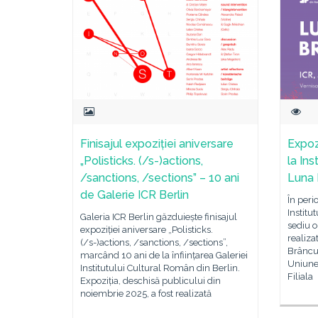
Finisajul expoziției aniversare
Expoz
„Polisticks. (/s-)actions,
la Ins
/sanctions, /sections” – 10 ani
Luna 
de Galerie ICR Berlin
În peri
Institu
Galeria ICR Berlin găzduiește finisajul
sediu o
expoziției aniversare „Polisticks.
realizat
(/s-)actions, /sanctions, /sections”,
Brâncuș
marcând 10 ani de la înființarea Galeriei
Uniunea
Institutului Cultural Român din Berlin.
Filiala
Expoziția, deschisă publicului din
noiembrie 2025, a fost realizată