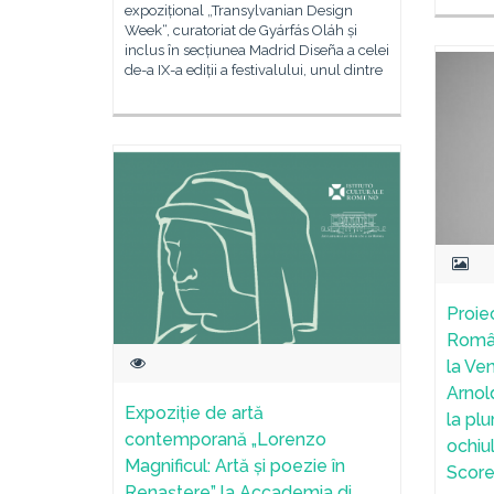
expozițional „Transylvanian Design
Week“, curatoriat de Gyárfás Oláh și
inclus în secțiunea Madrid Diseña a celei
de-a IX-a ediții a festivalului, unul dintre
Proie
Român
la Ve
Arnol
Expoziție de artă
la pl
contemporană „Lorenzo
ochiu
Magnificul: Artă și poezie în
Score
Renaștere” la Accademia di