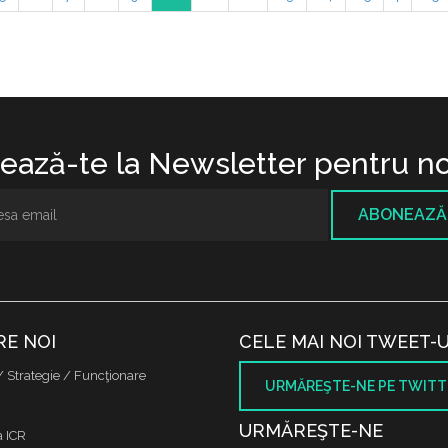
ază-te la Newsletter pentru no
ABONEAZĂ
RE NOI
CELE MAI NOI TWEET-U
/ Strategie / Funcţionare
URMĂREŞTE-NE PE TWITT
URMĂREŞTE-NE
a ICR