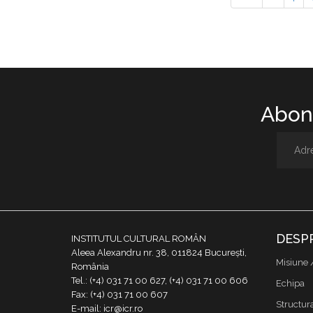
Abone
DESP
INSTITUTUL CULTURAL ROMÂN
Aleea Alexandru nr. 38, 011824 București,
Misiune 
România
Tel.: (+4) 031 71 00 627, (+4) 031 71 00 606
Echipa
Fax: (+4) 031 71 00 607
Structur
E-mail: icr@icr.ro