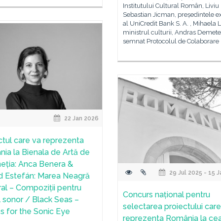
Institutului Cultural Român, Liviu
Sebastian Jicman, președintele e
al UniCredit Bank S. A. , Mihaela L
ministrul culturii, Andras Demete
semnat Protocolul de Colaborare
22 Jan 2026
ctul care va reprezenta
ia la Bienala de Artă de
neția: Anca Benera &
29 Jul 2025 - 15 
d Estefán: Marea Neagră
ural – Compoziții pentru
Concurs național pentru
l sonor / Black Seas –
selectarea proiectului care
s for the Sonic Eye
reprezenta România la ce