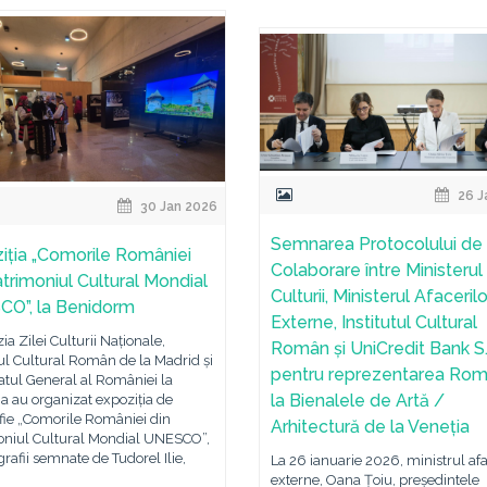
26 J
30 Jan 2026
Semnarea Protocolului de
iția „Comorile României
Colaborare între Ministerul
atrimoniul Cultural Mondial
Culturii, Ministerul Afacerilo
O”, la Benidorm
Externe, Institutul Cultural
ia Zilei Culturii Naționale,
Român și UniCredit Bank S.
tul Cultural Român de la Madrid și
pentru reprezentarea Rom
tul General al României la
la Bienalele de Artă /
a au organizat expoziția de
fie „Comorile României din
Arhitectură de la Veneția
oniul Cultural Mondial UNESCO”,
grafii semnate de Tudorel Ilie,
La 26 ianuarie 2026, ministrul afa
externe, Oana Țoiu, președintele