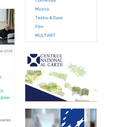
Conferinţe
Muzică
Teatru & Dans
Film
MULTIART
an 2026
r
A.
âniei
cerilor