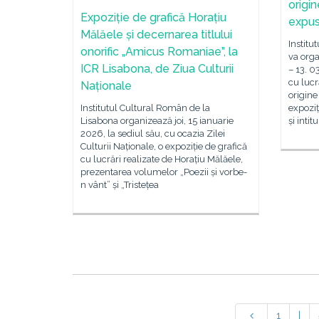
origi
Expoziție de grafică Horațiu
expus
Mălăele și decernarea titlului
Institu
onorific „Amicus Romaniae”, la
va orga
ICR Lisabona, de Ziua Culturii
– 13. 0
cu lucr
Naționale
origine
Institutul Cultural Român de la
expoziț
Lisabona organizează joi, 15 ianuarie
și intit
2026, la sediul său, cu ocazia Zilei
Culturii Naționale, o expoziție de grafică
cu lucrări realizate de Horațiu Mălăele,
prezentarea volumelor „Poezii și vorbe-
n vânt” și „Tristețea
1
|