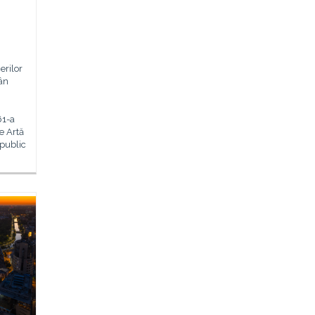
erilor
mân
61-a
de Artă
 public