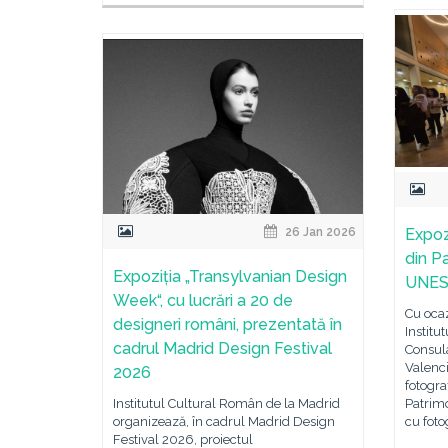
Expoz
26 Jan 2026
din P
Expoziția „Transylvanian Design
UNESC
Week“, cu lucrări a 20 de
Cu ocaz
designeri români, prezentată în
Institu
cadrul Madrid Design Festival
Consula
Valenci
2026
fotogra
Patrim
Institutul Cultural Român de la Madrid
cu foto
organizează, în cadrul Madrid Design
Festival 2026, proiectul