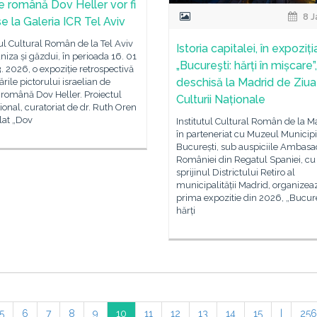
ne română Dov Heller vor fi
8 J
e la Galeria ICR Tel Aviv
tul Cultural Român de la Tel Aviv
Istoria capitalei, în expoziți
niza și găzdui, în perioada 16. 01
„Bucureşti: hărți în mișcare”,
3. 2026, o expoziție retrospectivă
deschisă la Madrid de Ziua
ările pictorului israelian de
 română Dov Heller. Proiectul
Culturii Naționale
ional, curatoriat de dr. Ruth Oren
ulat „Dov
Institutul Cultural Român de la M
în parteneriat cu Muzeul Municipi
București, sub auspiciile Ambasa
României din Regatul Spaniei, cu
sprijinul Districtului Retiro al
municipalității Madrid, organizea
prima expozitie din 2026, „Bucure
hărți
5
6
7
8
9
10
11
12
13
14
15
|
256