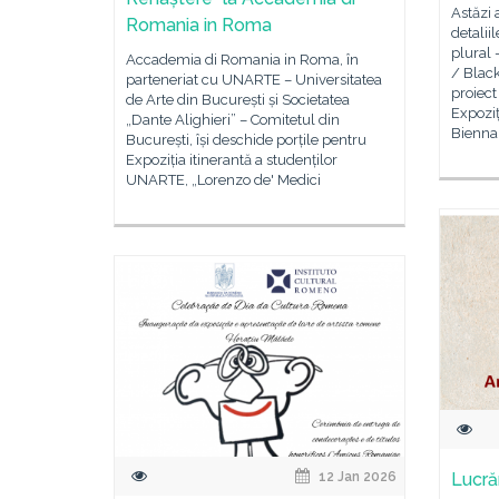
Astăzi 
Romania in Roma
detalii
plural 
Accademia di Romania in Roma, în
/ Black
parteneriat cu UNARTE – Universitatea
proiec
de Arte din București și Societatea
Expoziț
„Dante Alighieri” – Comitetul din
Bienna
București, își deschide porțile pentru
Expoziția itinerantă a studenților
UNARTE, „Lorenzo de' Medici
12 Jan 2026
Lucrăr