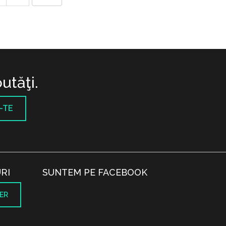
utăţi.
-TE
RI
SUNTEM PE FACEBOOK
ER