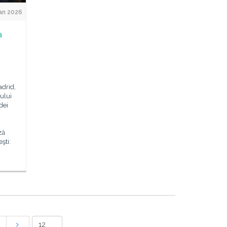
an 2026
a
adrid,
ului
dei
ză
şti: