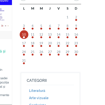
L
M
M
J
V
S
D
1
2
3
4
5
6
7
8
9
10
11
12
13
14
15
16
17
18
19
20
21
22
23
 și
24
25
26
27
28
29
30
31
în
sadei
CATEGORII
poziția
l și
Literatură
umente
Arte vizuale