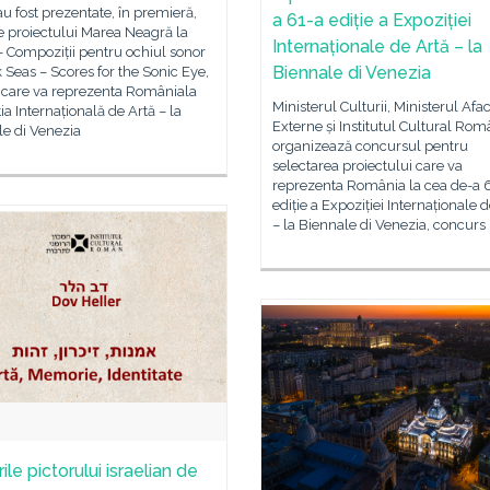
au fost prezentate, în premieră,
a 61-a ediție a Expoziției
le proiectului Marea Neagră la
Internaționale de Artă – la
– Compoziții pentru ochiul sonor
Biennale di Venezia
 Seas – Scores for the Sonic Eye,
t care va reprezenta Româniala
Ministerul Culturii, Ministerul Afac
ia Internațională de Artă – la
Externe și Institutul Cultural Ro
le di Venezia
organizează concursul pentru
selectarea proiectului care va
reprezenta România la cea de-a 
ediție a Expoziției Internaționale 
– la Biennale di Venezia, concurs
ile pictorului israelian de