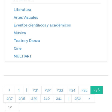
Literatura
Artes Visuales
Eventos científicos y académicos
Música
Teatro y Danza
Cine
MULTIART
1
|
231
232
233
234
235
236
237
238
239
240
241
|
256