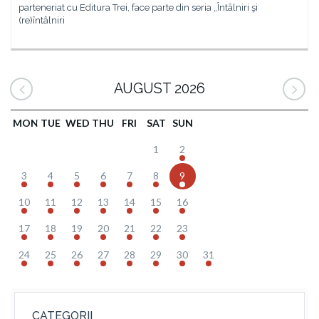
parteneriat cu Editura Trei, face parte din seria „Întâlniri şi
(re)întâlniri
AUGUST 2026
MON
TUE
WED
THU
FRI
SAT
SUN
1
2
3
4
5
6
7
8
9
10
11
12
13
14
15
16
17
18
19
20
21
22
23
24
25
26
27
28
29
30
31
CATEGORII