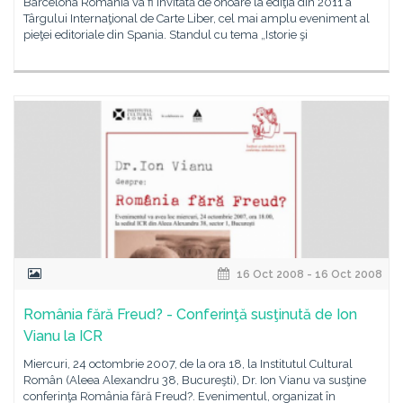
Barcelona România va fi invitată de onoare la ediţia din 2011 a
Târgului Internaţional de Carte Liber, cel mai amplu eveniment al
pieţei editoriale din Spania. Standul cu tema „Istorie şi
16 Oct 2008 - 16 Oct 2008
România fără Freud? - Conferinţă susţinută de Ion
Vianu la ICR
Miercuri, 24 octombrie 2007, de la ora 18, la Institutul Cultural
Român (Aleea Alexandru 38, Bucureşti), Dr. Ion Vianu va susţine
conferinţa România fără Freud?. Evenimentul, organizat în