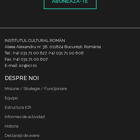
ABONEAZĂ-TE
INSTITUTUL CULTURAL ROMÂN
Aleea Alexandru nr. 38, 011824 București, România
Tel.: (+4) 031 71 00 627, (+4) 031 71 00 606
Fax: (+4) 031 71 00 607
E-mail: icr@icr.ro
DESPRE NOI
Misiune / Strategie / Funcţionare
Equipo
Estructura ICR
Informes de actividad
Historia
Declaraţii de avere