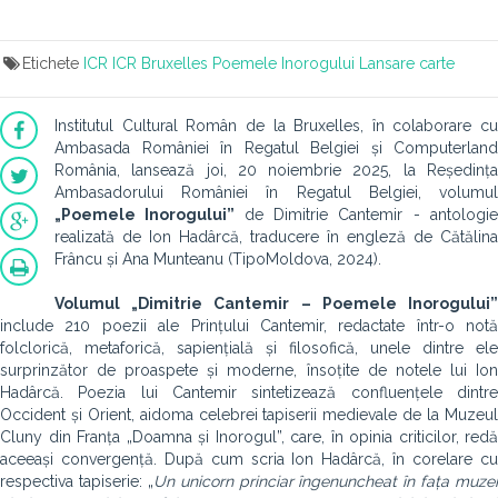
Etichete
ICR
ICR Bruxelles
Poemele Inorogului
Lansare carte
Institutul Cultural Român de la Bruxelles, în colaborare cu
Ambasada României în Regatul Belgiei și Computerland
România, lansează joi, 20 noiembrie 2025, la Reședința
Ambasadorului României în Regatul Belgiei, volumul
„Poemele Inorogului”
de Dimitrie Cantemir - antologi
realizată de Ion Hadârcă, traducere în engleză de Cătălina
Frâncu și Ana Munteanu (TipoMoldova, 2024).
Volumul „Dimitrie Cantemir – Poemele Inorogului”
include 210 poezii ale Prințului Cantemir, redactate într-o notă
folclorică, metaforică, sapiențială și filosofică, unele dintre ele
surprinzător de proaspete și moderne, însoțite de notele lui Ion
Hadârcă. Poezia lui Cantemir sintetizează confluențele dintre
Occident și Orient, aidoma celebrei tapiserii medievale de la Muzeul
Cluny din Franța „Doamna și Inorogul”, care, în opinia criticilor, redă
aceeași convergență. După cum scria Ion Hadârcă, în corelare cu
respectiva tapiserie: „
Un unicorn princiar îngenuncheat în fața muzei