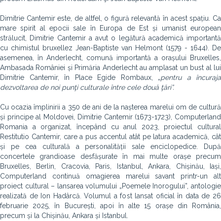
Dimitrie Cantemir este, de altfel, o figură relevantă în acest spațiu. Ca
mare spirit al epocii sale în Europa de Est și umanist european
strălucit, Dimitrie Cantemir a avut o legătură academică importantă
cu chimistul bruxellez Jean-Baptiste van Helmont (1579 - 1644). De
asemenea, în Anderlecht, comună importantă a orașului Bruxelles,
Ambasada României și Primăria Anderlecht au amplasat un bust al lui
Dimitrie Cantemir, în Place Egide Rombaux, „
pentru a încuraja
dezvoltarea de noi punţi culturale între cele două ţări”.
Cu ocazia împlinirii a 350 de ani de la nașterea marelui om de cultură
și principe al Moldovei, Dimitrie Cantemir (1673-1723), Computerland
Romania a organizat, începând cu anul 2023, proiectul cultural
Restitutio Cantemir, care a pus accentul atât pe latura academică, cât
și pe cea culturală a personalității sale enciclopedice. După
concertele grandioase desfășurate în mai multe orașe precum
Bruxelles, Berlin, Cracovia, Paris, Istanbul, Ankara, Chișinău, Iași,
Computerland continuă omagierea marelui savant printr-un alt
proiect cultural – lansarea volumului „Poemele Inorogului”, antologie
realizată de Ion Hadârcă. Volumul a fost lansat oficial în data de 26
februarie 2025, în București, apoi în alte 15 orașe din România,
precum și la Chișinău, Ankara și Istanbul.