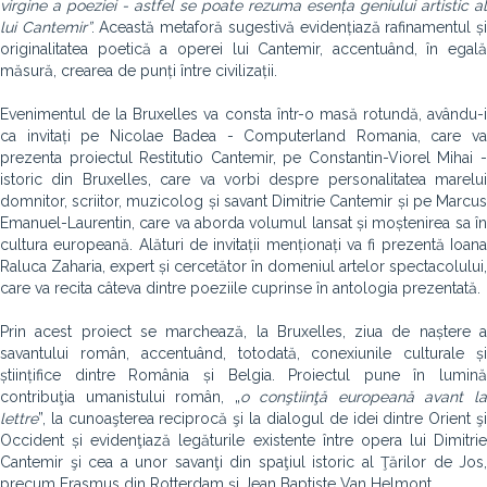
virgine a poeziei - astfel se poate rezuma esența geniului artistic al
lui Cantemir”
. Această metaforă sugestivă evidențiază rafinamentul ș
originalitatea poetică a operei lui Cantemir, accentuând, în egală
măsură, crearea de punți între civilizații.
Evenimentul de la Bruxelles va consta într-o masă rotundă, avându-i
ca invitați pe Nicolae Badea - Computerland Romania, care va
prezenta proiectul Restitutio Cantemir, pe Constantin-Viorel Mihai -
istoric din Bruxelles, care va vorbi despre personalitatea marelui
domnitor, scriitor, muzicolog și savant Dimitrie Cantemir și pe Marcus
Emanuel-Laurentin, care va aborda volumul lansat și moștenirea sa în
cultura europeană. Alături de invitații menționați va fi prezentă Ioana
Raluca Zaharia, expert și cercetător în domeniul artelor spectacolului,
care va recita câteva dintre poeziile cuprinse în antologia prezentată.
Prin acest proiect se marchează, la Bruxelles, ziua de naștere a
savantului român, accentuând, totodată, conexiunile culturale și
științifice dintre România și Belgia. Proiectul pune în lumină
contribuţia umanistului român, „
o conştiinţă europeană avant l
lettre
”, la cunoaşterea reciprocă şi la dialogul de idei dintre Orient şi
Occident și evidenţiază legăturile existente între opera lui Dimitrie
Cantemir şi cea a unor savanţi din spaţiul istoric al Ţărilor de Jos,
precum Erasmus din Rotterdam şi Jean Baptiste Van Helmont.