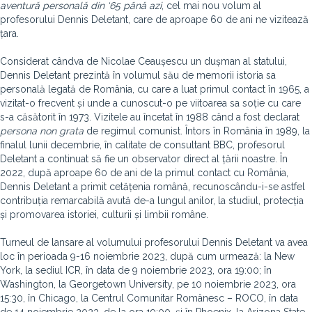
aventură personală din ‘65 până azi
, cel mai nou volum al
profesorului Dennis Deletant, care de aproape 60 de ani ne vizitează
țara.
Considerat cândva de Nicolae Ceaușescu un dușman al statului,
Dennis Deletant prezintă în volumul său de memorii istoria sa
personală legată de România, cu care a luat primul contact în 1965, a
vizitat-o frecvent și unde a cunoscut-o pe viitoarea sa soție cu care
s-a căsătorit în 1973. Vizitele au încetat în 1988 când a fost declarat
persona
non grata
de regimul comunist. Întors în România în 1989, la
finalul lunii decembrie, în calitate de consultant BBC, profesorul
Deletant a continuat să fie un observator direct al țării noastre. În
2022, după aproape 60 de ani de la primul contact cu România,
Dennis Deletant a primit cetățenia română, recunoscându-i-se astfel
contribuția remarcabilă avută de-a lungul anilor, la studiul, protecția
și promovarea istoriei, culturii și limbii române.
Turneul de lansare al volumului profesorului Dennis Deletant va avea
loc în perioada 9-16 noiembrie 2023, după cum urmează: la New
York, la sediul ICR, în data de 9 noiembrie 2023, ora 19:00; în
Washington, la Georgetown University, pe 10 noiembrie 2023, ora
15:30, în Chicago, la Centrul Comunitar Românesc – ROCO, în data