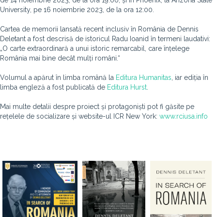
de 14 noiembrie 2023, de la ora 19:00, și în Phoenix, la Arizona State
University, pe 16 noiembrie 2023, de la ora 12:00.
Cartea de memorii lansată recent inclusiv în România de Dennis
Deletant a fost descrisă de istoricul Radu Ioanid în termeni laudativi:
„O carte extraordinară a unui istoric remarcabil, care înțelege
România mai bine decât mulți români.“
Volumul a apărut în limba română la
Editura Humanitas
, iar ediția în
limba engleză a fost publicată de
Editura Hurst
.
Mai multe detalii despre proiect și protagoniști pot fi găsite pe
rețelele de socializare și website-ul ICR New York:
www.rciusa.info