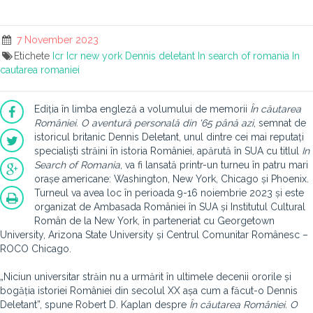
7 November 2023
Etichete
Icr
Icr new york
Dennis deletant
In search of romania
In
cautarea romaniei
Ediția în limba engleză a volumului de memorii
În căutarea
României. O aventură personală din '65 până azi
, semnat de
istoricul britanic Dennis Deletant, unul dintre cei mai reputați
specialiști străini în istoria României, apărută în SUA cu titlul
In
Search of Romania
, va fi lansată printr-un turneu în patru mari
orașe americane: Washington, New York, Chicago și Phoenix.
Turneul va avea loc în perioada 9-16 noiembrie 2023 și este
organizat de Ambasada României în SUA și Institutul Cultural
Român de la New York, în parteneriat cu Georgetown
University, Arizona State University și Centrul Comunitar Românesc –
ROCO Chicago.
„Niciun universitar străin nu a urmărit în ultimele decenii ororile și
bogăția istoriei României din secolul XX așa cum a făcut-o Dennis
Deletant”, spune Robert D. Kaplan despre
În căutarea României. O