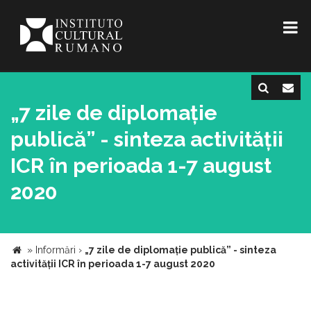
„7 zile de diplomație
publică” - sinteza activității
ICR în perioada 1-7 august
2020
»
Informări
›
„7 zile de diplomație publică” - sinteza
activității ICR în perioada 1-7 august 2020