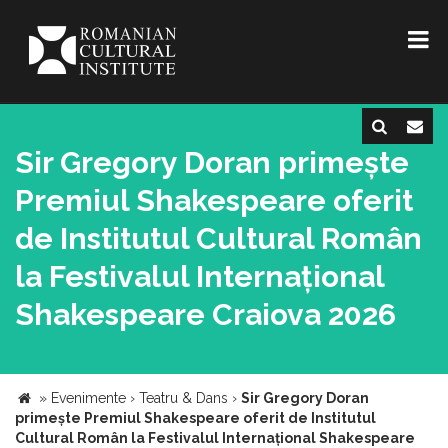
Sir Gregory Doran primește
Premiul Shakespeare oferit
de Institutul Cultural Român
la Festivalul Internațional
Shakespeare Craiova 2026
»
Evenimente
›
Teatru & Dans
›
Sir Gregory Doran
primește Premiul Shakespeare oferit de Institutul
Cultural Român la Festivalul Internațional Shakespeare