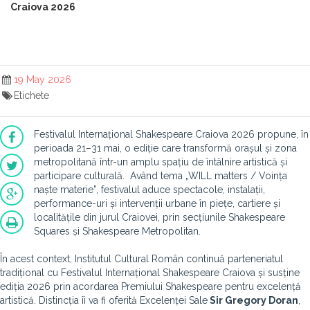
Craiova 2026
19 May 2026
Etichete
Festivalul Internațional Shakespeare Craiova 2026 propune, în
perioada 21–31 mai, o ediție care transformă orașul și zona
metropolitană într-un amplu spațiu de întâlnire artistică și
participare culturală. Având tema „WILL matters / Voința
naște materie”, festivalul aduce spectacole, instalații,
performance-uri și intervenții urbane în piețe, cartiere și
localitățile din jurul Craiovei, prin secțiunile Shakespeare
Squares și Shakespeare Metropolitan.
În acest context, Institutul Cultural Român continuă parteneriatul
tradițional cu Festivalul Internațional Shakespeare Craiova și susține
ediția 2026 prin acordarea Premiului Shakespeare pentru excelență
artistică. Distincția îi va fi oferită Excelenței Sale
Sir Gregory Doran
,