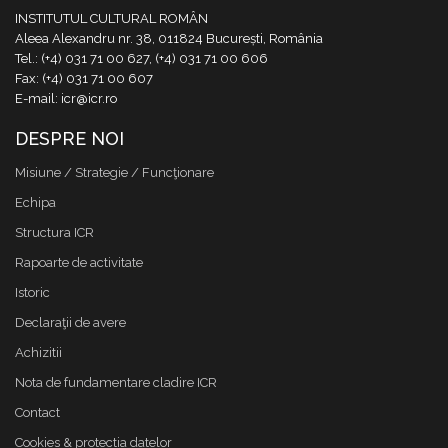
INSTITUTUL CULTURAL ROMÂN
Aleea Alexandru nr. 38, 011824 București, România
Tel.: (+4) 031 71 00 627, (+4) 031 71 00 606
Fax: (+4) 031 71 00 607
E-mail: icr@icr.ro
DESPRE NOI
Misiune / Strategie / Funcţionare
Echipa
Structura ICR
Rapoarte de activitate
Istoric
Declaraţii de avere
Achizitii
Nota de fundamentare cladire ICR
Contact
Cookies & protectia datelor