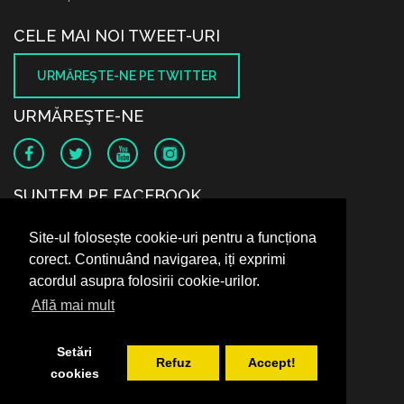
CELE MAI NOI TWEET-URI
URMĂREŞTE-NE PE TWITTER
URMĂREŞTE-NE
SUNTEM PE FACEBOOK
Site-ul folosește cookie-uri pentru a funcționa
corect. Continuând navigarea, iți exprimi
acordul asupra folosirii cookie-urilor.
Află mai mult
Setări
Refuz
Accept!
cookies