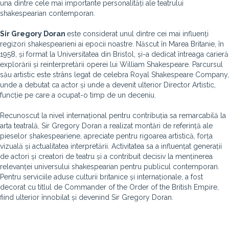
una dintre cele mai importante personalități ale teatrului
shakespearian contemporan.
Sir Gregory Doran
este considerat unul dintre cei mai influenți
regizori shakespearieni ai epocii noastre. Născut în Marea Britanie, în
1958, și format la Universitatea din Bristol, și-a dedicat întreaga carieră
explorării și reinterpretării operei lui William Shakespeare. Parcursul
său artistic este strâns legat de celebra Royal Shakespeare Company,
unde a debutat ca actor și unde a devenit ulterior Director Artistic,
funcție pe care a ocupat-o timp de un deceniu.
Recunoscut la nivel internațional pentru contribuția sa remarcabilă la
arta teatrală, Sir Gregory Doran a realizat montări de referință ale
pieselor shakespeariene, apreciate pentru rigoarea artistică, forța
vizuală și actualitatea interpretării. Activitatea sa a influențat generații
de actori și creatori de teatru și a contribuit decisiv la menținerea
relevanței universului shakespearian pentru publicul contemporan.
Pentru serviciile aduse culturii britanice și internaționale, a fost
decorat cu titlul de Commander of the Order of the British Empire,
fiind ulterior înnobilat și devenind Sir Gregory Doran.