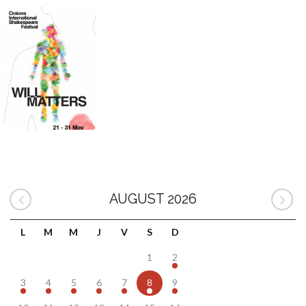
AUGUST 2026
L
M
M
J
V
S
D
1
2
3
4
5
6
7
8
9