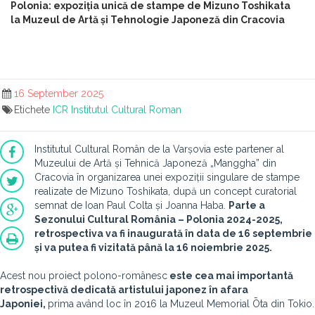
Polonia: expoziția unică de stampe de Mizuno Toshikata
la Muzeul de Artă și Tehnologie Japoneză din Cracovia
16 September 2025
Etichete
ICR
Institutul Cultural Roman
Institutul Cultural Român de la Varșovia este partener al
Muzeului de Artă și Tehnică Japoneză „Manggha” din
Cracovia în organizarea unei expoziții singulare de stampe
realizate de Mizuno Toshikata, după un concept curatorial
semnat de Ioan Paul Colta și Joanna Haba.
Parte a
Sezonului Cultural România – Polonia 2024-2025,
retrospectiva va fi inaugurată în data de 16 septembrie
și va putea fi vizitată până la 16 noiembrie 2025.
Acest nou proiect polono-românesc
este cea mai importantă
retrospectivă dedicată artistului japonez în afara
Japoniei,
prima având loc în 2016 la Muzeul Memorial Ōta din Tokio.