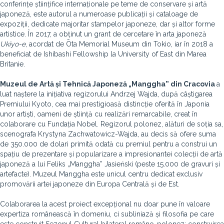
conferințe științifice internaționale pe teme de conservare și artă
japoneză, este autorul a numeroase publicații și cataloage de
expoziții, dedicate majoritar stampelor japoneze, dar și altor forme
artistice. În 2017, a obținut un grant de cercetare în arta japoneză
Ukiyo-e
, acordat de Ōta Memorial Museum din Tokio, iar în 2018 a
beneficiat de Ishibashi Fellowship la University of East din Marea
Britanie.
Muzeul de Artă și Tehnică Japoneză „Manggha” din Cracovia
a
luat naștere la inițiativa regizorului Andrzej Wajda, după câștigarea
Premiului Kyoto, cea mai prestigioasă distincție oferită în Japonia
unor artiști, oameni de știință cu realizări remarcabile, creat în
colaborare cu Fundația Nobel. Regizorul polonez, alături de soția sa,
scenografa Krystyna Zachwatowicz-Wajda, au decis să ofere suma
de 350.000 de dolari primită odată cu premiul pentru a construi un
spațiu de prezentare și popularizare a impresionantei colecții de artă
japoneză a lui Feliks „Manggha” Jasieński (peste 15.000 de gravuri și
artefacte). Muzeul Manggha este unicul centru dedicat exclusiv
promovării artei japoneze din Europa Centrală și de Est.
Colaborarea la acest proiect excepțional nu doar pune în valoare
expertiza românească în domeniu, ci subliniază și filosofia pe care