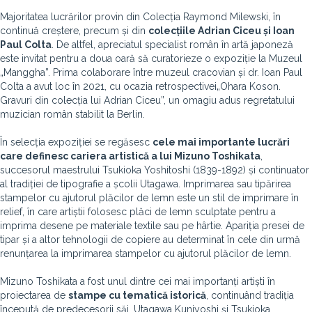
Majoritatea lucrărilor provin din Colecția Raymond Milewski, în
continuă creștere, precum și din
colecțiile Adrian Ciceu și Ioan
Paul Colta
. De altfel, apreciatul specialist român în artă japoneză
este invitat pentru a doua oară să curatorieze o expoziție la Muzeul
„Manggha”. Prima colaborare între muzeul cracovian și dr. Ioan Paul
Colta a avut loc în 2021, cu ocazia retrospectivei„Ohara Koson.
Gravuri din colecția lui Adrian Ciceu”, un omagiu adus regretatului
muzician român stabilit la Berlin.
În selecția expoziției se regăsesc
cele mai importante lucrări
care definesc cariera artistică a lui Mizuno Toshikata
,
succesorul maestrului Tsukioka Yoshitoshi (1839-1892) și continuator
al tradiției de tipografie a școlii Utagawa. Imprimarea sau tipărirea
stampelor cu ajutorul plăcilor de lemn este un stil de imprimare în
relief, în care artiștii folosesc plăci de lemn sculptate pentru a
imprima desene pe materiale textile sau pe hârtie. Apariția presei de
tipar și a altor tehnologii de copiere au determinat în cele din urmă
renunțarea la imprimarea stampelor cu ajutorul plăcilor de lemn.
Mizuno Toshikata a fost unul dintre cei mai importanți artiști în
proiectarea de
stampe cu tematică istorică
, continuând tradiția
începută de predecesorii săi, Utagawa Kuniyoshi și Tsukioka