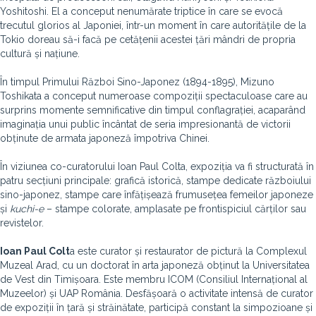
Yoshitoshi. El a conceput nenumărate triptice în care se evocă
trecutul glorios al Japoniei, într-un moment în care autoritățile de la
Tokio doreau să-i facă pe cetățenii acestei țări mândri de propria
cultură și națiune.
În timpul Primului Război Sino-Japonez (1894-1895), Mizuno
Toshikata a conceput numeroase compoziții spectaculoase care au
surprins momente semnificative din timpul conflagrației, acaparând
imaginația unui public încântat de seria impresionantă de victorii
obținute de armata japoneză împotriva Chinei.
În viziunea co-curatorului Ioan Paul Colta, expoziția va fi structurată în
patru secțiuni principale: grafică istorică, stampe dedicate războiului
sino-japonez, stampe care înfățișează frumusețea femeilor japoneze
și
kuchi-e
– stampe colorate, amplasate pe frontispiciul cărților sau
revistelor.
Ioan Paul Colt
a este curator și restaurator de pictură la Complexul
Muzeal Arad, cu un doctorat în arta japoneză obținut la Universitatea
de Vest din Timișoara. Este membru ICOM (Consiliul Internațional al
Muzeelor) și UAP România. Desfășoară o activitate intensă de curator
de expoziții în țară și străinătate, participă constant la simpozioane și