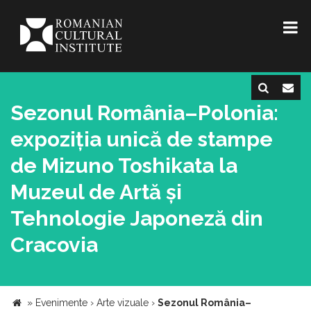
Sezonul România–Polonia:
expoziția unică de stampe
de Mizuno Toshikata la
Muzeul de Artă și
Tehnologie Japoneză din
Cracovia
»
Evenimente
›
Arte vizuale
›
Sezonul România–