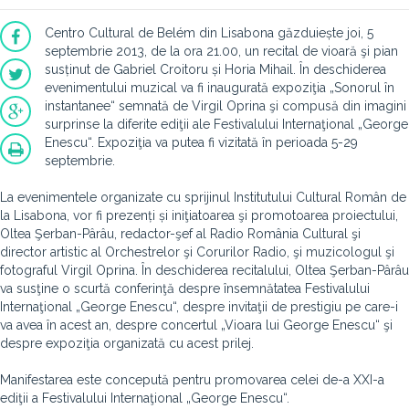
Centro Cultural de Belém din Lisabona găzduiește joi, 5
septembrie 2013, de la ora 21.00, un recital de vioară şi pian
susținut de Gabriel Croitoru și Horia Mihail. În deschiderea
evenimentului muzical va fi inaugurată expoziţia „Sonorul în
instantanee“ semnată de Virgil Oprina şi compusă din imagini
surprinse la diferite ediţii ale Festivalului Internaţional „George
Enescu“. Expoziţia va putea fi vizitată în perioada 5-29
septembrie.
La evenimentele organizate cu sprijinul Institutului Cultural Român de
la Lisabona, vor fi prezenți și iniţiatoarea şi promotoarea proiectului,
Oltea Şerban-Pârâu, redactor-şef al Radio România Cultural şi
director artistic al Orchestrelor şi Corurilor Radio, şi muzicologul şi
fotograful Virgil Oprina. În deschiderea recitalului, Oltea Şerban-Pârâu
va susţine o scurtă conferinţă despre însemnătatea Festivalului
Internaţional „George Enescu“, despre invitaţii de prestigiu pe care-i
va avea în acest an, despre concertul „Vioara lui George Enescu“ şi
despre expoziţia organizată cu acest prilej.
Manifestarea este concepută pentru promovarea celei de-a XXI-a
ediţii a Festivalului Internaţional „George Enescu“.