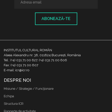
ABONEAZĂ-TE
INSTITUTUL CULTURAL ROMÂN
Aleea Alexandru nr. 38, 011824 București, România
Tel.: (+4) 031 71 00 627, (+4) 031 71 00 606
Fax: (+4) 031 71 00 607
E-mail: icr@icr.ro
DESPRE NOI
Misiune / Strategie / Funcţionare
Echipa
Structura ICR
Rapoarte de activitate