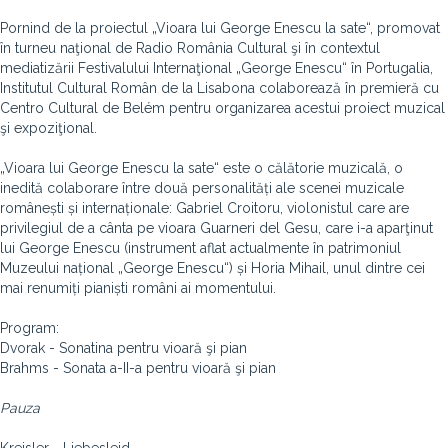
Pornind de la proiectul „Vioara lui George Enescu la sate“, promovat
în turneu naţional de Radio România Cultural şi în contextul
mediatizării Festivalului Internaţional „George Enescu“ în Portugalia,
Institutul Cultural Român de la Lisabona colaborează în premieră cu
Centro Cultural de Belém pentru organizarea acestui proiect muzical
şi expoziţional.
„Vioara lui George Enescu la sate“ este o călătorie muzicală, o
inedită colaborare între două personalități ale scenei muzicale
românești și internaționale: Gabriel Croitoru, violonistul care are
privilegiul de a cânta pe vioara Guarneri del Gesu, care i-a aparţinut
lui George Enescu (instrument aflat actualmente în patrimoniul
Muzeului național „George Enescu“) și Horia Mihail, unul dintre cei
mai renumiți pianiști români ai momentului.
Program:
Dvorak - Sonatina pentru vioară şi pian
Brahms - Sonata a-II-a pentru vioară şi pian
Pauza