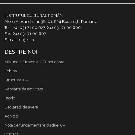
INSTITUTUL CULTURAL ROMÂN
Aleea Alexandru nr. 38, 011824 București, România
Tel.: (+4) 031 71 00 627, (+4) 031 71 00 606
Fax: (+4) 031 71 00 607
E-mail: icr@icr.ro
DESPRE NOI
Misiune / Strategie / Funcţionare
Echipa
Structura ICR
Rapoarte de activitate
Istoric
Declaraţii de avere
Achizitii
Nota de fundamentare cladire ICR
Contact