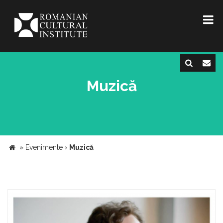
Muzică
»
Evenimente
›
Muzică