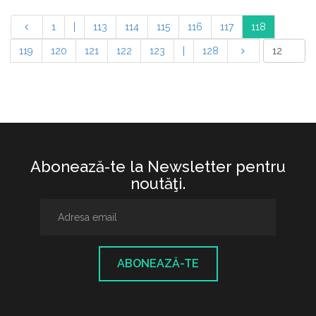
1
|
113
114
115
116
117
118
119
120
121
122
123
|
128
Abonează-te la Newsletter pentru
noutăţi.
ABONEAZĂ-TE