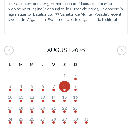
Joi, 10 septembrie 2015, Adrian Leonard Mociulschi (pian) și
Nicolae Voiculeț (nai) vor susține, la Curtea de Argeș, un concert în
fața militarilor Batalionului 33 Vânători de Munte „Posada“, recent
revenit din Afganistan. Evenimentul este organizat de Institutul
AUGUST 2026
L
M
M
J
V
S
D
1
2
3
4
5
6
7
8
9
10
11
12
13
14
15
16
17
18
19
20
21
22
23
24
25
26
27
28
29
30
31