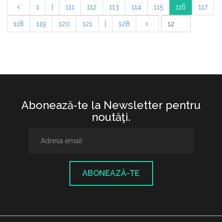
1
|
111
112
113
114
115
116
117
118
119
120
121
|
128
Abonează-te la Newsletter pentru
noutăţi.
ABONEAZĂ-TE