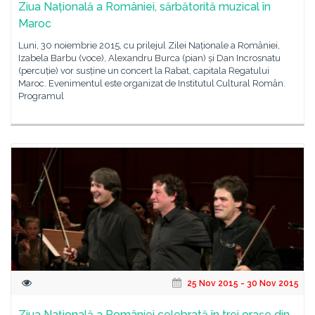
Ziua Națională a României, sărbătorită muzical în
Maroc
Luni, 30 noiembrie 2015, cu prilejul Zilei Naționale a României,
Izabela Barbu (voce), Alexandru Burca (pian) și Dan Incrosnatu
(percuție) vor susține un concert la Rabat, capitala Regatului
Maroc. Evenimentul este organizat de Institutul Cultural Român.
Programul
25 Nov 2015 - 30 Nov 2015
Ziua Națională a României celebrată în trei orașe din