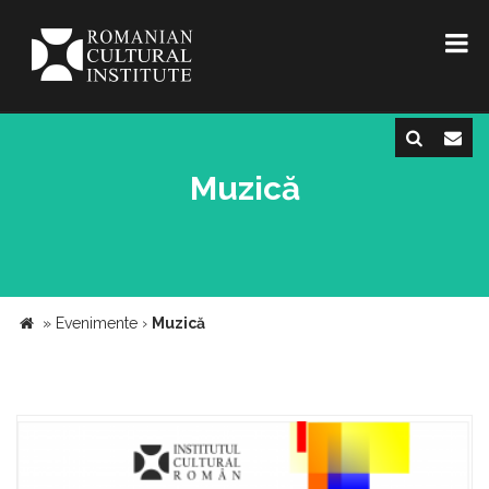
Muzică
»
Evenimente
›
Muzică