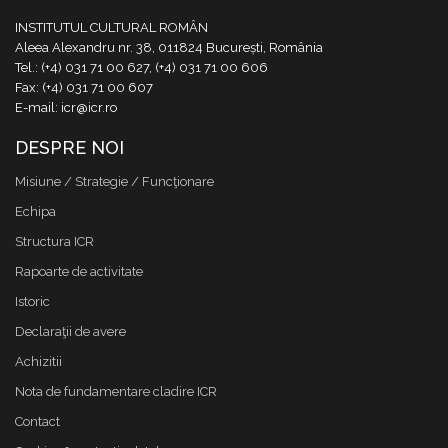
INSTITUTUL CULTURAL ROMÂN
Aleea Alexandru nr. 38, 011824 București, România
Tel.: (+4) 031 71 00 627, (+4) 031 71 00 606
Fax: (+4) 031 71 00 607
E-mail: icr@icr.ro
DESPRE NOI
Misiune / Strategie / Funcţionare
Echipa
Structura ICR
Rapoarte de activitate
Istoric
Declaraţii de avere
Achizitii
Nota de fundamentare cladire ICR
Contact