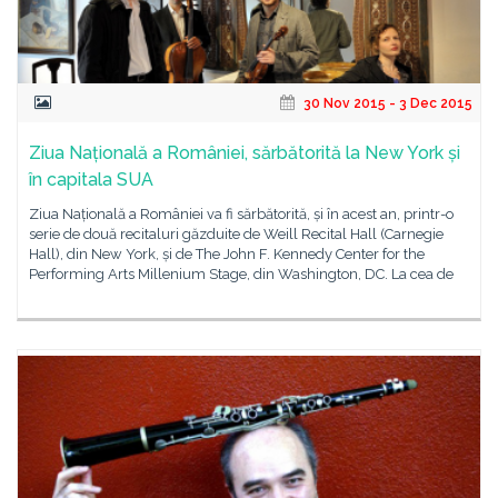
30 Nov 2015 - 3 Dec 2015
Ziua Națională a României, sărbătorită la New York și
în capitala SUA
Ziua Națională a României va fi sărbătorită, și în acest an, printr-o
serie de două recitaluri găzduite de Weill Recital Hall (Carnegie
Hall), din New York, și de The John F. Kennedy Center for the
Performing Arts Millenium Stage, din Washington, DC. La cea de