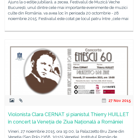
Ajuns la o ediție jubiliară, a zecea, Festivalul de Muzică Veche
București, unul dintre cele mai importante evenimente de muzici
culte din România, va avea loc în perioada 20 octombrie - 28
noiembrie 2015. Festivalul este cotat pe locul patru între „cele mai
27 Nov 2015
Violonista Clara CERNAT și pianistul Thierry HUILLET
în concert la Veneția de Ziua Națională a României
Vineri, 27 noiembrie 2015, ora 19:00, la Palazzetto Bru Zane din
Veneția (San Polo 2368, 30125 Veneția), Institutul Român de