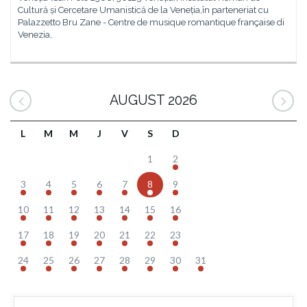
Cultură și Cercetare Umanistică de la Veneția,în parteneriat cu
Palazzetto Bru Zane - Centre de musique romantique française di
Venezia,
AUGUST 2026
L
M
M
J
V
S
D
1
2
3
4
5
6
7
8
9
10
11
12
13
14
15
16
17
18
19
20
21
22
23
24
25
26
27
28
29
30
31