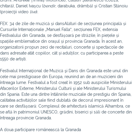
drum
), Andreea Ţimiraș (violoncel), Cătălin Ștefănescu (cobză,
chitară), Daniel Ivașcu (
bendir
, darabuka, drâmbă) și Cristian Stănoiu
(proiecţii video
live
).
FEX: 34 de zile de muzică și dansAlături de secțiunea principală și
Cursurile Internaționale „Manuel Fallaˮ, secțiunea FEX, extensia
Festivalului din Granada, se desfășoară pe străzile, în piețele și
spațiile emblematice din orașul și provincia Granada. În acest an,
organizatorii propun zeci de recitaluri, concerte și spectacole de
dans adresate atât copiilor, cât și adulților, cu participarea a peste
1550 de artiști.
Festivalul Internaţional de Muzică şi Dans din Granada este unul din
cele mai prestigioase din Europa, reunind an de an muzicieni din
întreaga lume. Festivalul a fost creat în 1952 sub auspiciile Ministerului
Afacerilor Externe, Ministerului Culturii și ale Ministerului Turismului
din Spania. Este una dintre întâlnirile muzicale de prestigiu din Spania,
calitatea activităților sale fiind dublată de decorul impresionant în
care se desfășoară: Complexul de arhitectură islamică Alhambra, ce
se află în patrimoniul UNESCO, grădini, biserici și săli de concerte din
întreaga provincie Granada.
A doua participare românească la Granada