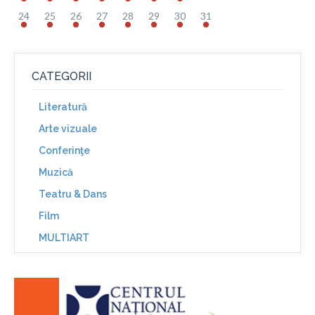
24
25
26
27
28
29
30
31
CATEGORII
Literatură
Arte vizuale
Conferinţe
Muzică
Teatru & Dans
Film
MULTIART