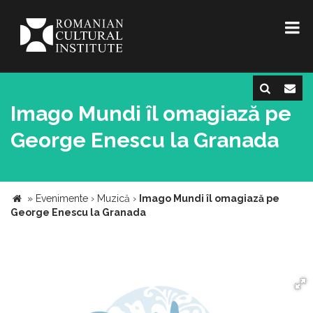
Imago Mundi îl omagiază pe
George Enescu la Granada
»
Evenimente
›
Muzică
›
Imago Mundi îl omagiază pe
George Enescu la Granada