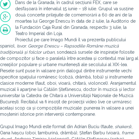
Dans de la Granada, în cadrul secțiunii FEX, care se
desfășoară în intervalul 15 iunie – 18 iulie. Grupul va susține
două concerte prilejuite de comemorării a 60 de ani de la
moartea lui George Enescu în data de 2 iulie, la Auditorio de
la Fundación Caja Rural din Granada, respectiv 3 iulie, la
Teatro Imperial din Loja.
Proiectul pe care Imago Mundi îl va prezenta publicului
spaniol,
Isvor. George Enescu – Rapsodiile Române muzică
tradiţională și folclor urban
, sondează sursele de inspirație folosite
de compozitor și face o paralelă între acestea și contextul mai larg al
creaţiilor populare și urbane muntenești ale secolului al XIX-lea.
Piesele sunt puse în valoare prin dialogul dintre instrumente vechi
specifice spaţiului românesc (cobză, drâmbă, tobă) și instrumente
clasice moderne (flaut, oboi, vioară, chitară, violoncel). Aranjamentul
muzical îi aparţine lui Cătălin Ștefănescu, doctor în muzică și lector
universitar la Catedra de Chitară a Universităţii Naţionale de Muzică
București. Recitalul va fi insoțit de proiecţii video live ce urmăresc
același scop ca și compozițiile muzicale: punerea în valoare a unei
moșteniri istorice prin intervenții contemporane.
Grupul Imago Mundi este format din Adrian Buciu (flaute,
shakers
),
Oana Ivașcu (oboi, tamburină, drâmbă), Ștefan Barbu (vioară,
frame