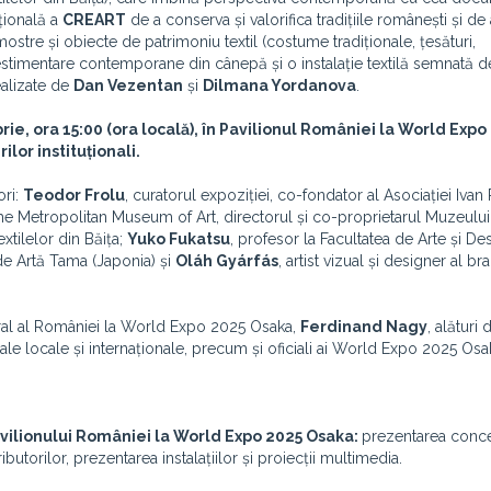
uțională a
CREART
de a conserva și valorifica tradițiile românești și de 
stre și obiecte de patrimoniu textil (costume tradiționale, țesături,
i vestimentare contemporane din cânepă și o instalație textilă semnată 
ealizate de
Dan Vezentan
și
Dilmana Yordanova
.
rie, ora 15:00 (ora locală), în Pavilionul României la World Expo
lor instituționali.
ori:
Teodor Frolu
, curatorul expoziției, co-fondator al Asociației Ivan
he Metropolitan Museum of Art, directorul și co-proprietarul Muzeului 
xtilelor din Băița;
Yuko Fukatsu
, profesor la Facultatea de Arte și De
 de Artă Tama (Japonia) și
Oláh Gyárfás
, artist vizual și designer al b
ral al României la World Expo 2025 Osaka,
Ferdinand Nagy
, alături 
urale locale și internaționale, precum și oficiali ai World Expo 2025 Osa
Pavilionului României la World Expo 2025 Osaka:
prezentarea conce
ibutorilor, prezentarea instalațiilor și proiecții multimedia.