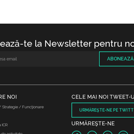
ază-te la Newsletter pentru no
ABONEAZĂ
RE NOI
CELE MAI NOI TWEET-U
/ Strategie / Funcţionare
URMĂREŞTE-NE PE TWITT
URMĂREŞTE-NE
a ICR
de activitate