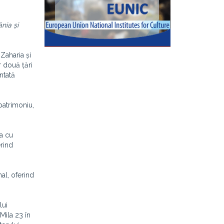
nia și
 Zaharia și
 două țări
ntată
patrimoniu,
ia cu
erind
nal, oferind
lui
Mila 23 în