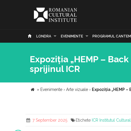
LONDRA
EVENIMENTE
PROGRAMUL CANTEM
Expoziția „HEMP – Back 
sprijinul ICR
»
Evenimente
›
Arte vizuale
›
Expoziția „HEMP – B
7 September 2025
Etichete
ICR
Institutul Cultur