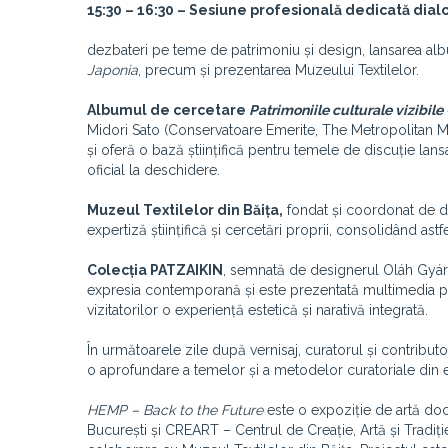
15:30 – 16:30 – Sesiune profesională dedicată dialog
dezbateri pe teme de patrimoniu și design, lansarea al
Japonia
, precum și prezentarea Muzeului Textilelor.
Albumul de cercetare
Patrimoniile culturale vizibil
Midori Sato (Conservatoare Emerite, The Metropolitan M
și oferă o bază științifică pentru temele de discuție lans
oficial la deschidere.
Muzeul Textilelor din Băița,
fondat și coordonat de dr
expertiză științifică și cercetări proprii, consolidând a
Colecția PATZAIKIN
, semnată de designerul Oláh Gyárfá
expresia contemporană și este prezentată multimedia pri
vizitatorilor o experiență estetică și narativă integrată.
În următoarele zile după vernisaj, curatorul și contributor
o aprofundare a temelor și a metodelor curatoriale din e
HEMP – Back to the Future
este o expoziție de artă doc
București și CREART – Centrul de Creație, Artă și Tradiți