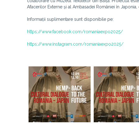
colaborare cu Muzeul Textilelor din Băița. Proiectul este 
Afacerilor Externe și al Ambasadei României în Japonia,
Informații suplimentare sunt disponibile pe:
https://www.facebook.com/romaniaexpo2025/
https://www.instagram.com/romaniaexpo2025/