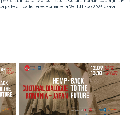
prezentat în parteneriat cu Institutul Cultural Român, cu sprijinul Minis
 ca parte din participarea României la World Expo 2025 Osaka.