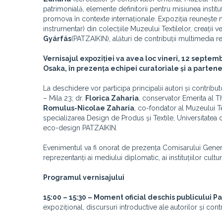
patrimonială, elemente definitorii pentru misiunea instit
promova în contexte internaționale. Expoziția reunește mo
instrumentar) din colecțiile Muzeului Textilelor, creați
Gyárfás
(PATZAIKIN), alături de contribuții multimedia r
Vernisajul expoziției va avea loc vineri, 12 septemb
Osaka, în prezența echipei curatoriale și a parteneri
La deschidere vor participa principalii autori și contribut
– Mila 23; dr.
Florica Zaharia
, conservator Emerita al T
Romulus-Nicolae Zaharia
, co-fondator al Muzeului Te
specializarea Design de Produs și Textile, Universitatea
eco-design PATZAIKIN.
Evenimentul va fi onorat de prezența Comisarului Gene
reprezentanți ai mediului diplomatic, ai instituțiilor cult
Programul vernisajului
15:00 – 15:30 – Moment oficial deschis publicului 
expozițional, discursuri introductive ale autorilor și contr