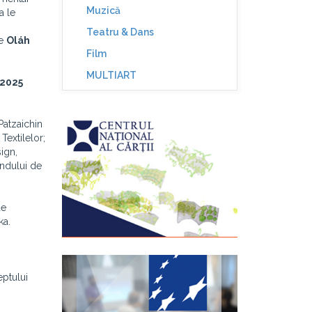
Muzică
a le
Teatru & Dans
de
Oláh
Film
MULTIART
 2025
 Patzaichin
Textilelor;
sign,
randului de
de
ka.
ptului