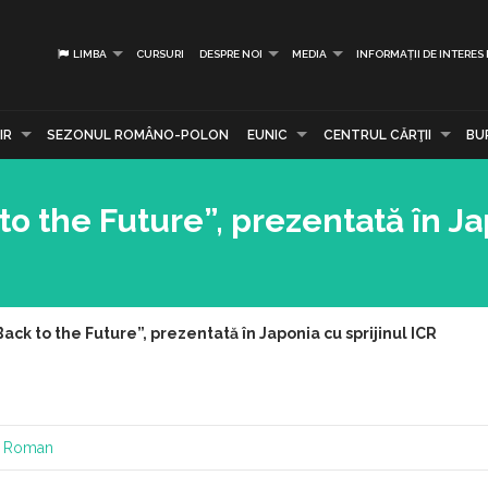
LIMBA
CURSURI
DESPRE NOI
MEDIA
INFORMAȚII DE INTERES
IR
SEZONUL ROMÂNO-POLON
EUNIC
CENTRUL CĂRŢII
BU
to the Future”, prezentată în J
ack to the Future”, prezentată în Japonia cu sprijinul ICR
al Roman