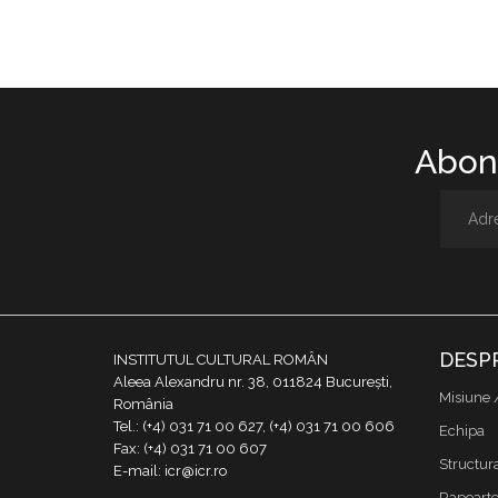
Abone
DESP
INSTITUTUL CULTURAL ROMÂN
Aleea Alexandru nr. 38, 011824 București,
Misiune 
România
Tel.: (+4) 031 71 00 627, (+4) 031 71 00 606
Echipa
Fax: (+4) 031 71 00 607
Structur
E-mail: icr@icr.ro
Rapoarte 