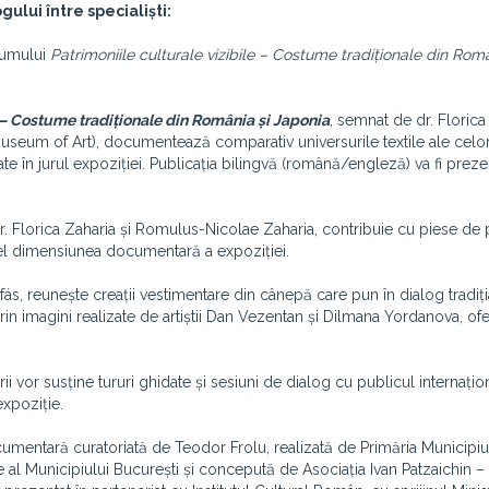
ului între specialiști:
bumului
Patrimoniile culturale vizibile – Costume tradiționale din Româ
e – Costume tradiționale din România și Japonia
, semnat de dr. Florica
useum of Art), documentează comparativ universurile textile ale celor
ate în jurul expoziției. Publicația bilingvă (română/engleză) va fi preze
. Florica Zaharia și Romulus-Nicolae Zaharia, contribuie cu piese de 
stfel dimensiunea documentară a expoziției.
s, reunește creații vestimentare din cânepă care pun în dialog tradiț
n imagini realizate de artiștii Dan Vezentan și Dilmana Yordanova, of
ii vor susține tururi ghidate și sesiuni de dialog cu publicul internațio
xpoziție.
umentară curatoriată de Teodor Frolu, realizată de Primăria Municipiu
e al Municipiului București și concepută de Asociația Ivan Patzaichin – 