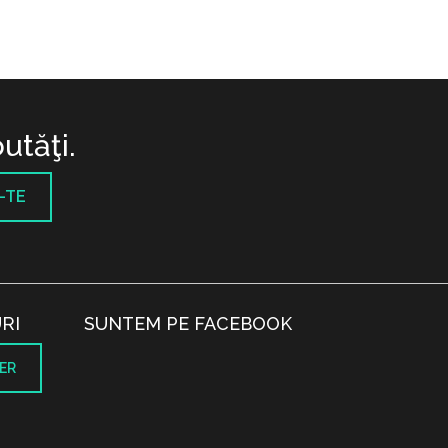
utăţi.
-TE
RI
SUNTEM PE FACEBOOK
ER