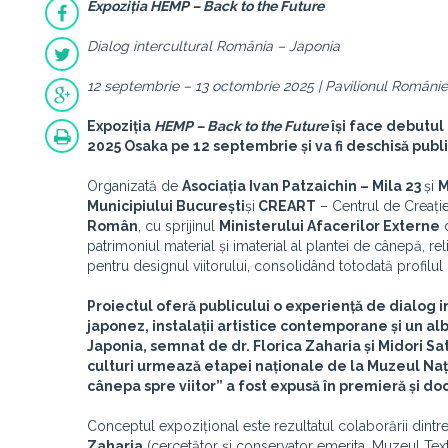
Expoziția HEMP – Back to the Future
Dialog intercultural România – Japonia
12 septembrie – 13 octombrie 2025 | Pavilionul Români
Expoziția
HEMP – Back to the Future
își face debutul
2025 Osaka pe 12 septembrie și va fi deschisă publ
Organizată de
Asociația Ivan Patzaichin – Mila 23
și
M
Municipiului București
și
CREART
– Centrul de Creație,
Român
, cu sprijinul
Ministerului Afacerilor Externe
d
patrimoniul material și imaterial al plantei de cânepă, r
pentru designul viitorului, consolidând totodată profilul 
Proiectul oferă publicului o experiență de dialog
japonez, instalații artistice contemporane și un 
Japonia, semnat de dr. Florica Zaharia și Midori Sat
culturi urmează etapei naționale de la Muzeul Naț
cânepa spre viitor” a fost expusă în premieră și d
Conceptul expozițional este rezultatul colaborării dintr
Zaharia
(cercetător și conservator emerita, Muzeul Tex