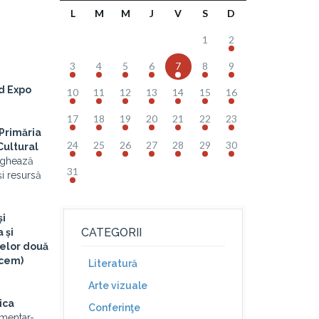
L
M
M
J
V
S
D
1
2
3
4
5
6
7
8
9
ld Expo
10
11
12
13
14
15
16
17
18
19
20
21
22
23
Primăria
24
25
26
27
28
29
30
 Cultural
tighează
31
și resursă
și
CATEGORII
 și
celor două
rcem)
Literatură
Arte vizuale
rica
Conferinţe
umentar-