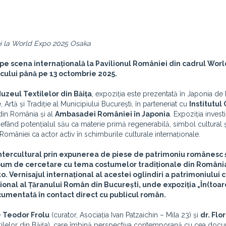
ei la World Expo 2025 Osaka
 pe scena internațională la Pavilionul României din cadrul Wor
icului până pe 13 octombrie 2025.
uzeul Textilelor din Băița
, expoziția este prezentată în Japonia de
 Artă și Tradiție al Municipiului București, în parteneriat cu
Institutul
in România și al
Ambasadei României în Japonia
. Expoziția inves
eliefând potențialul său ca materie primă regenerabilă, simbol cultural 
României ca actor activ în schimburile culturale internaționale.
 intercultural prin expunerea de piese de patrimoniu românesc 
album de cercetare cu tema costumelor tradiționale din România
o. Vernisajul internațional al acestei oglindiri a patrimoniului 
ional al Țăranului Român din București, unde expoziția „În(toa
ocumentată în contact direct cu publicul român.
e
Teodor Frolu
(curator, Asociația Ivan Patzaichin – Mila 23) și
dr. Flo
tilelor din Băița), care îmbină perspectiva contemporană cu cea doc