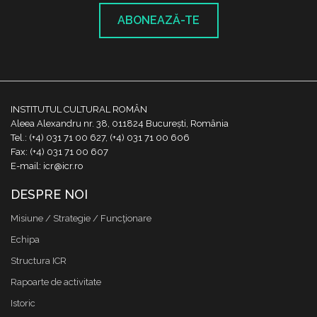
ABONEAZĂ-TE
INSTITUTUL CULTURAL ROMÂN
Aleea Alexandru nr. 38, 011824 București, România
Tel.: (+4) 031 71 00 627, (+4) 031 71 00 606
Fax: (+4) 031 71 00 607
E-mail: icr@icr.ro
DESPRE NOI
Misiune / Strategie / Funcţionare
Echipa
Structura ICR
Rapoarte de activitate
Istoric