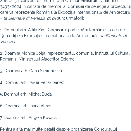
Specialiștii care au fost numiți prin Ordinul Ministrului Culturii nr.
3433/2024 în calitate de membri ai Comisiei de selecţie a proiectului
care va reprezenta România la Expoziţia Internaţională de Arhitectură
–
la Biennale di Venezia
2025 sunt următorii:
1. Domnul arh. Attila Kim, Comisarul participării României la cea de-a
19-a ediție a Expoziției Internaționale de Arhitectură -
la Biennale di
Venezia
2. Doamna Monica Joița, reprezentantul comun al Institutului Cultural
Român și Ministerului Afacerilor Externe
3. Doamna arh. Oana Simionescu
4. Domnul arh. Javier Peña-Ibáñez
5. Domnul arh. Michał Duda
6. Doamna arh. Ioana Alexe
7. Doamna arh. Angela Kovacs
Pentru a afla mai multe detalii despre organizarea Concursului