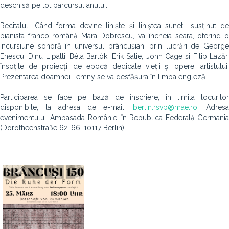
deschisă pe tot parcursul anului.
Recitalul „Când forma devine liniște și liniștea sunet”, susținut de
pianista franco-română Mara Dobrescu, va încheia seara, oferind o
incursiune sonoră în universul brâncușian, prin lucrări de George
Enescu, Dinu Lipatti, Béla Bartók, Erik Satie, John Cage și Filip Lazăr,
însoțite de proiecții de epocă dedicate vieții și operei artistului.
Prezentarea doamnei Lemny se va desfășura în limba engleză.
Participarea se face pe bază de înscriere, în limita locurilor
disponibile, la adresa de e-mail:
berlin.rsvp@mae.ro
. Adresa
evenimentului: Ambasada României în Republica Federală Germania
(Dorotheenstraße 62-66, 10117 Berlin).