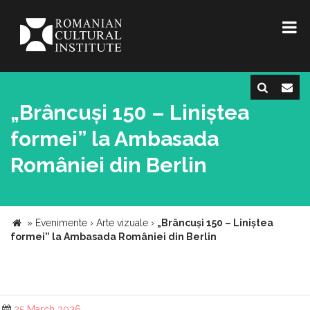
„Brâncuși 150 – Liniștea
formei” la Ambasada
României din Berlin
»
Evenimente
›
Arte vizuale
›
„Brâncuși 150 – Liniștea
formei” la Ambasada României din Berlin
25 March 2026