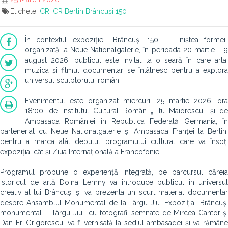
Etichete
ICR
ICR Berlin
Brâncuși 150
În contextul expoziției „Brâncuși 150 – Liniștea formei”
organizată la Neue Nationalgalerie, în perioada 20 martie – 9
august 2026, publicul este invitat la o seară în care arta,
muzica și filmul documentar se întâlnesc pentru a explora
universul sculptorului român.
Evenimentul este organizat miercuri, 25 martie 2026, ora
18:00, de Institutul Cultural Român „Titu Maiorescu” și de
Ambasada României în Republica Federală Germania, în
parteneriat cu Neue Nationalgalerie și Ambasada Franței la Berlin,
pentru a marca atât debutul programului cultural care va însoți
expoziția, cât și Ziua Internațională a Francofoniei.
Programul propune o experiență integrată, pe parcursul căreia
istoricul de artă Doina Lemny va introduce publicul în universul
creativ al lui Brâncuși și va prezenta un scurt material documentar
despre Ansamblul Monumental de la Târgu Jiu. Expoziția „Brâncuși
monumental – Târgu Jiu”, cu fotografii semnate de Mircea Cantor și
Dan Er. Grigorescu, va fi vernisată la sediul ambasadei și va rămâne