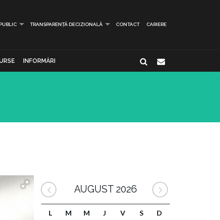
 PUBLIC
TRANSPARENȚĂ DECIZIONALĂ
CONTACT
CARIERE
URSE
INFORMĂRI
AUGUST 2026
L
M
M
J
V
S
D