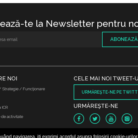
ază-te la Newsletter pentru no
ABONEAZĂ
RE NOI
CELE MAI NOI TWEET-U
/ Strategie / Funcţionare
URMĂREŞTE-NE PE TWITT
URMĂREŞTE-NE
a ICR
de activitate
i de avere
uând navigarea, iți exprimi acordul asupra folosirii cookie-urilor