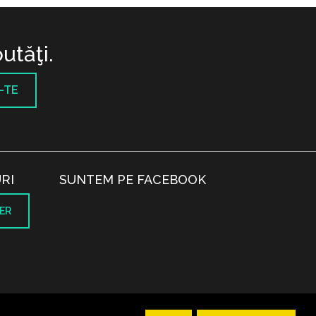
utăţi.
-TE
RI
SUNTEM PE FACEBOOK
ER
.