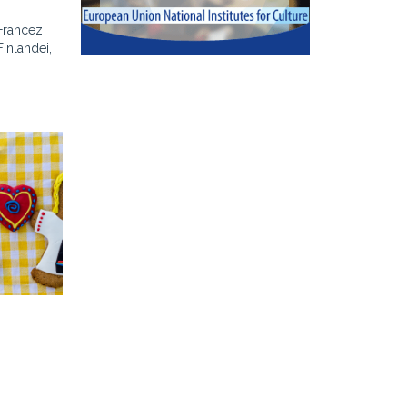
 Francez
Finlandei,