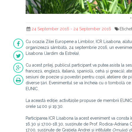
24 September 2016 - 24 September 2016
Etiche
Cu ocazia Zilei Europene a Limbilor, ICR Lisabona, alătu
organizează sâmbătă, 24 septembrie 2016, un eveniment fes
Lisabona (Jardim da Estrela).
Cu acest prilej, publicul participant va putea asista la 
franceză, engleză, italiană, spaniolă, cehă și greacă), at
sesiuni de poezie și povestiri pentru copii, ateliere de p
diverse țări. Evenimentul se va încheia cu o tombolă ce 
EUNIC.
La această ediție, activitățile propuse de membrii EUNIC
orele 14:00 şi 19:30.
Participarea ICR Lisabona la acest eveniment va consta î
16.30 și 17.00-18.30, susținute de Prof. Rodica-Adriana Co
17.00, susținute de Grațiela Andrei și intitulate
Omuleți d