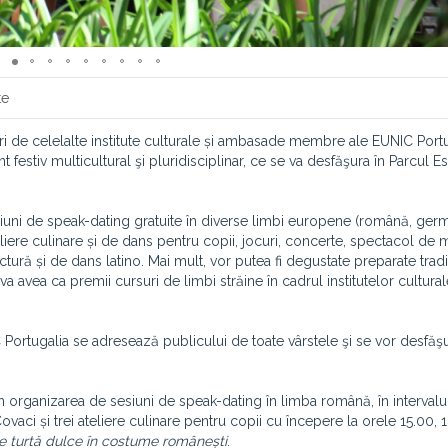
te
ri de celelalte institute culturale și ambasade membre ale EUNIC Portu
tiv multicultural şi pluridisciplinar, ce se va desfăşura în Parcul Es
sesiuni de speak-dating gratuite în diverse limbi europene (română, ger
eliere culinare și de dans pentru copii, jocuri, concerte, spectacol de 
ictură și de dans latino. Mai mult, vor putea fi degustate preparate trad
va avea ca premii cursuri de limbi străine în cadrul institutelor cultu
 Portugalia se adresează publicului de toate vârstele şi se vor desfăşu
n organizarea de sesiuni de speak-dating în limba română, în intervalu
vaci și trei ateliere culinare pentru copii cu începere la orele 15.00, 1
e turtă dulce în costume românești
.