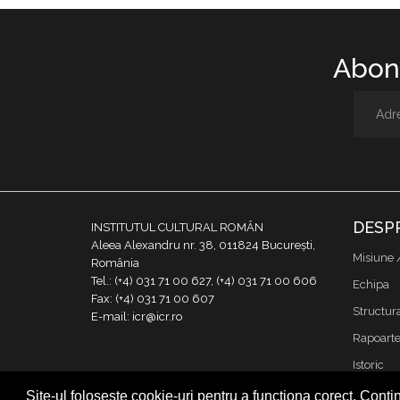
Abone
DESP
INSTITUTUL CULTURAL ROMÂN
Aleea Alexandru nr. 38, 011824 București,
Misiune 
România
Tel.: (+4) 031 71 00 627, (+4) 031 71 00 606
Echipa
Fax: (+4) 031 71 00 607
Structur
E-mail: icr@icr.ro
Rapoarte 
Istoric
Declaraţi
Site-ul folosește cookie-uri pentru a funcționa corect. Contin