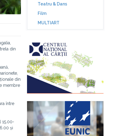
Teatru & Dans
Film
MULTIART
galia,
trela din
mană,
marionete,
iționale din
rale membre
ra între
l 15.00-
6.00 și