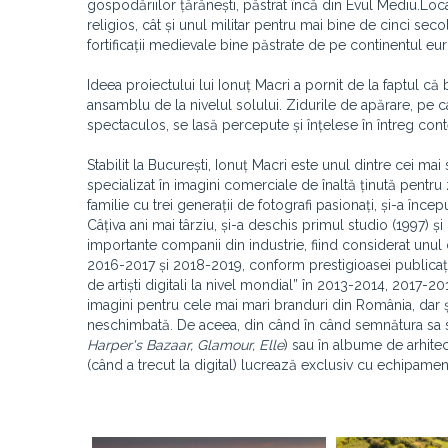
gospodăriilor țărănești, păstrat încă din Evul Mediu.Locali
religios, cât și unul militar pentru mai bine de cinci sec
fortificații medievale bine păstrate de pe continentul eu
Ideea proiectului lui Ionuț Macri a pornit de la faptul că b
ansamblu de la nivelul solului. Zidurile de apărare, pe ca
spectaculos, se lasă percepute și înțelese în întreg cont
Stabilit la București, Ionuț Macri este unul dintre cei mai 
specializat în imagini comerciale de înaltă ținută pentru
familie cu trei generații de fotografi pasionați, și-a încep
Câțiva ani mai târziu, și-a deschis primul studio (1997) ș
importante companii din industrie, fiind considerat unul 
2016-2017 și 2018-2019, conform prestigioasei publicaț
de artiști digitali la nivel mondial” în 2013-2014, 201
imagini pentru cele mai mari branduri din România, dar ș
neschimbată. De aceea, din când în când semnătura sa 
Harper's Bazaar, Glamour, Elle
) sau în albume de arhite
(când a trecut la digital) lucrează exclusiv cu echipam