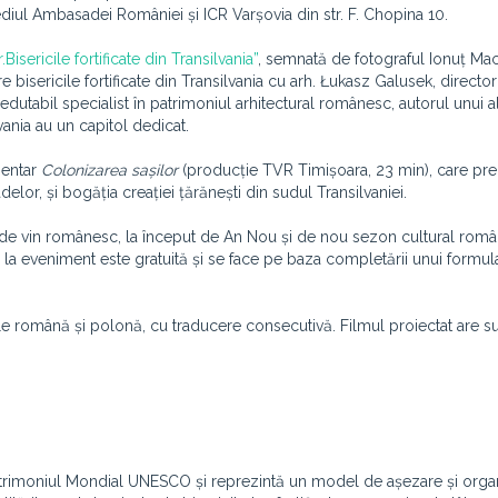
sediul Ambasadei României și ICR Varșovia din str. F. Chopina 10.
Bisericile fortificate din Transilvania”
, semnată de fotograful Ionuț Macri
e bisericile fortificate din Transilvania cu arh. Łukasz Galusek, directo
 redutabil specialist în patrimoniul arhitectural românesc, autorul unui
lvania au un capitol dedicat.
mentar
Colonizarea sașilor
(producție TVR Timișoara, 23 min), care pre
delor, și bogăția creației țărănești din sudul Transilvaniei.
har de vin românesc, la început de An Nou și de nou sezon cultural rom
a la eveniment este gratuită și se face pe baza completării unui formula
ile română și polonă, cu traducere consecutivă. Filmul proiectat are sub
în Patrimoniul Mondial UNESCO și reprezintă un model de așezare și orga