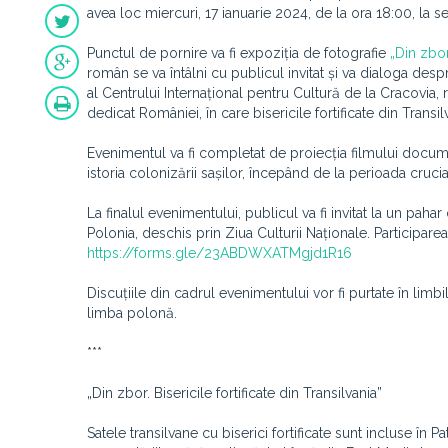
avea loc miercuri, 17 ianuarie 2024, de la ora 18:00, la 
Punctul de pornire va fi expoziția de fotografie
„Din zbor.
român se va întâlni cu publicul invitat și va dialoga despr
al Centrului Internațional pentru Cultură de la Cracovia,
dedicat României, în care bisericile fortificate din Transi
Evenimentul va fi completat de proiecția filmului docu
istoria colonizării sașilor, începând de la perioada crucia
La finalul evenimentului, publicul va fi invitat la un pa
Polonia, deschis prin Ziua Culturii Naționale. Participare
https://forms.gle/23ABDWXATMgjd1R16
Discuțiile din cadrul evenimentului vor fi purtate în limb
limba polonă.
***
„Din zbor. Bisericile fortificate din Transilvania”
Satele transilvane cu biserici fortificate sunt incluse 