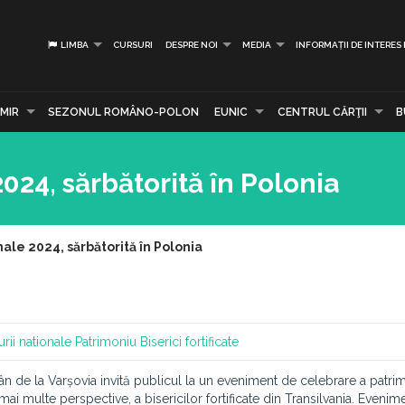
LIMBA
CURSURI
DESPRE NOI
MEDIA
INFORMAȚII DE INTERES
MIR
SEZONUL ROMÂNO-POLON
EUNIC
CENTRUL CĂRŢII
B
2024, sărbătorită în Polonia
nale 2024, sărbătorită în Polonia
urii nationale
Patrimoniu
Biserici fortificate
omân de la Varșovia invită publicul la un eveniment de celebrare a patri
mai multe perspective, a bisericilor fortificate din Transilvania. Evenim