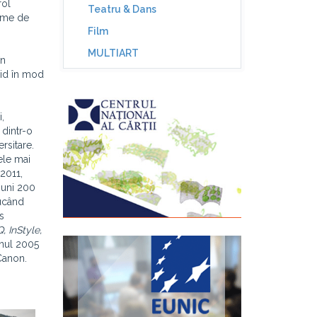
rol
Teatru & Dans
teme de
Film
MULTIART
în
chid în mod
i,
 dintr-o
ersitare.
ele mai
-2011,
buni 200
ducând
s
, InStyle,
anul 2005
Canon.