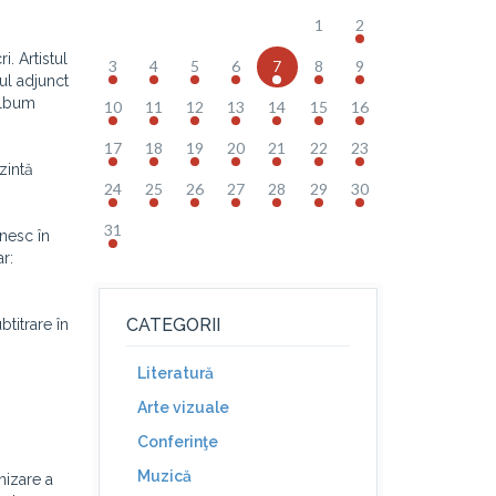
1
2
. Artistul
3
4
5
6
7
8
9
rul adjunct
 album
10
11
12
13
14
15
16
17
18
19
20
21
22
23
zintă
24
25
26
27
28
29
30
31
ânesc în
r:
CATEGORII
titrare în
Literatură
Arte vizuale
Conferinţe
Muzică
nizare a