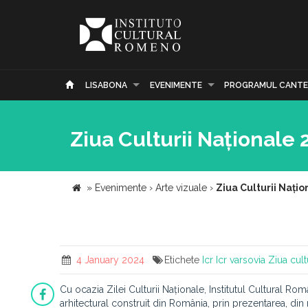
LISABONA
EVENIMENTE
PROGRAMUL CANTE
Ziua Culturii Naționale 
»
Evenimente
›
Arte vizuale
›
Ziua Culturii Națio
4 January 2024
Etichete
Icr
Icr varsovia
Ziua cult
Cu ocazia Zilei Culturii Naționale, Institutul Cultural R
arhitectural construit din România, prin prezentarea, din 