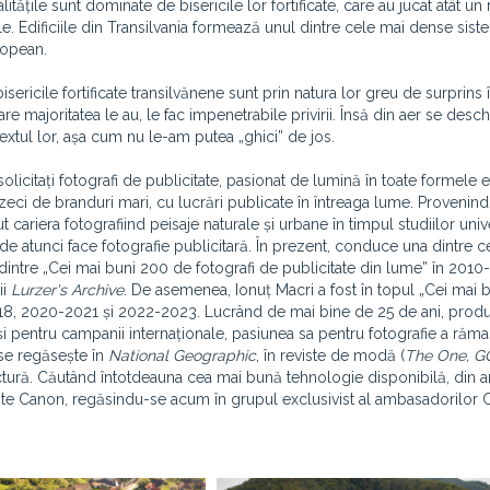
tățile sunt dominate de bisericile lor fortificate, care au jucat atât un 
ole. Edificiile din Transilvania formează unul dintre cele mai dense sis
ropean.
isericile fortificate transilvănene sunt prin natura lor greu de surprins 
re majoritatea le au, le fac impenetrabile privirii. Însă din aer se des
extul lor, așa cum nu le-am putea „ghici” de jos.
solicitați fotografi de publicitate, pasionat de lumină în toate formele e
 zeci de branduri mari, cu lucrări publicate în întreaga lume. Provenind
ut cariera fotografiind peisaje naturale și urbane în timpul studiilor univ
i de atunci face fotografie publicitară. În prezent, conduce una dintre c
dintre „Cei mai buni 200 de fotografi de publicitate din lume” în 2010
ii
Lurzer's Archive
. De asemenea, Ionuț Macri a fost în topul „Cei mai 
7-2018, 2020-2021 și 2022-2023. Lucrând de mai bine de 25 de ani, pro
i pentru campanii internaționale, pasiunea sa pentru fotografie a răma
se regăsește în
National Geographic
, în reviste de modă (
The One, GQ
ctură. Căutând întotdeauna cea mai bună tehnologie disponibilă, din 
ente Canon, regăsindu-se acum în grupul exclusivist al ambasadorilor 