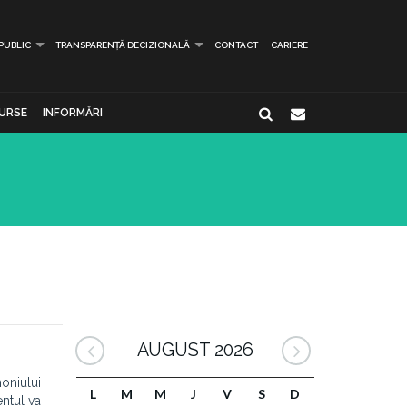
 PUBLIC
TRANSPARENȚĂ DECIZIONALĂ
CONTACT
CARIERE
URSE
INFORMĂRI
AUGUST 2026
moniului
L
M
M
J
V
S
D
entul va