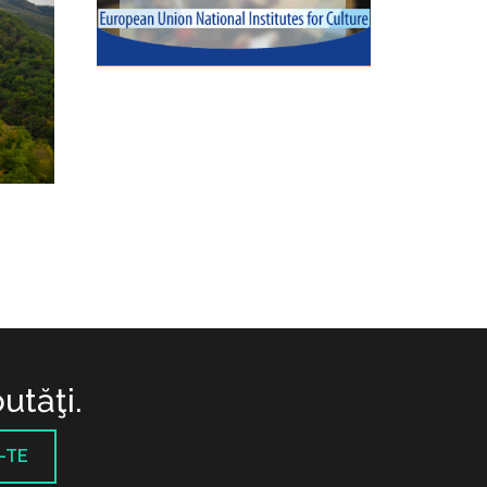
utăţi.
-TE