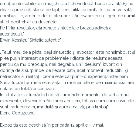
emoţionale subite, din muşchi sau licheni de cărbune ce arată (şi nu
doar reprezintă) starea de fapt, sensibilitatea exaltată sau bulversată,
combustiile, arderile de tot ale unor stări evanescente, greu de numit
altfel decît chiar cu desenele.
Pe hîrtia-revelator, cărbunele sintetic taie brazda adîncă a
autenticului."
Erwin Kessler, "Sintetic autentic"
„Felul meu de a picta, deşi sinalectic şi evocator, este nonsimbolist şi
prea puţin interesat de problemele ridicate de realism; aceasta
pentru că mă preocupă, mai degrabă, un "idealism", îzvorît din
dorinţa de a surprinde, de fiecare dată, acel moment ireductibil şi
netrecător al realităţii ce-mi este dat printr-o experienţă interioară.
Sursa lucrărilor mele este viaţa, în momentele ei de maximă exaltare,
colaps ori totală aneantizare.
În felul acesta, lucrările tind să surprindă momentul de vârf al unei
experienţe, devenind reflectarea acesteia, tot aşa cum cum cuvintele
sunt traducerea ei, imediată şi aproximativă, prin limbaj".
Elena Copuzeanu
Expoziţia este deschisă în perioada 12 aprilie – 7 mai.