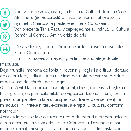
Joi, 12 aprilie 2007, ora 13, la Institutul Cultural Român (Aleea
Alexandru 38, Bucureşti) va avea loc vernisajul expoziţiei
Synthetic Charcoal a plasticienei Elena Copuzeanu.
Vor prezenta Tania Radu, vicepreşedinte al Institutului Cultural
Român şi Corneliu Antim, critic de artă.
"Deşi sintetic şi negru, cărbunele arde la roşu în desenele
Elenei Copuzeanu.
El nu mai trasează meşteşugite linii pe suprafeţe docile,
imaculate.
Deja muncită, marcată de lovituri, reveniri şi reglări ale tirului de tuşe
de calibru tare, hîrtia arată ca un cîmp de luptă pe care se produc
impetuoase descărcări de energie.
O intensă vitalitate comunicată fulgurant, direct, opresiv, izbeşte atît
hîrtia groasă, ce pare calamitată de vigoarea desenului, cît şi ochiul
privitorului, perplex în faţa unui spectacol frenetic ce se menţine
miraculos în limitele hîrtiei, expresiei, ale faptului cultural conform
normelor.
Această impetuozitate ce trece dincolo de codurile de comunicare
curente particularizează arta Elenei Copuzeanu. Desenele ei par
imense formaţiuni vegetale sau minerale, alcătuite din cristalizări