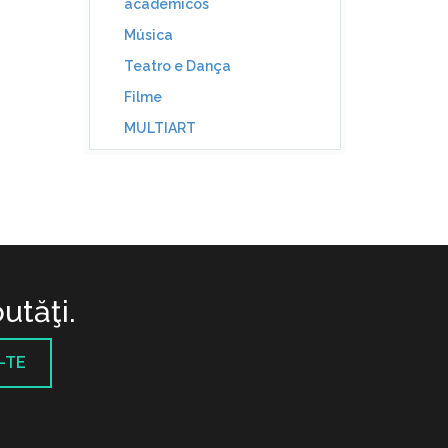
académicos
Música
Teatro e Dança
Filme
MULTIART
utăţi.
-TE