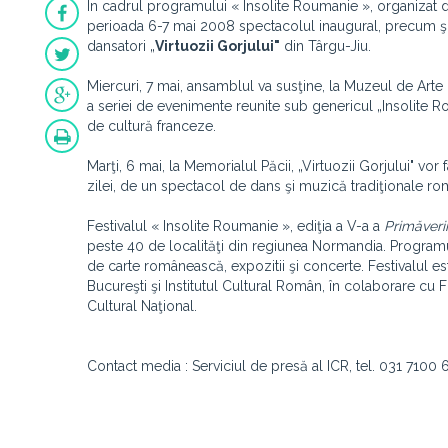
În cadrul programului « Insolite Roumanie », organizat
perioada 6-7 mai 2008 spectacolul inaugural, precum şi a
dansatori „
Virtuozii Gorjului"
din Târgu-Jiu.
Miercuri, 7 mai, ansamblul va susţine, la Muzeul de Arte 
a seriei de evenimente reunite sub genericul „Insolite Roum
de cultură franceze.
Marţi, 6 mai, la Memorialul Păcii, „Virtuozii Gorjului" vor 
zilei, de un spectacol de dans şi muzică tradiţionale ro
Festivalul « Insolite Roumanie », ediţia a V-a a
Primăveri
peste 40 de localităţi din regiunea Normandia. Programu
de carte românească, expozitii şi concerte. Festivalul est
Bucureşti şi Institutul Cultural Român, în colaborare cu F
Cultural Naţional.
Contact media : Serviciul de presă al ICR, tel. 031 7100 6