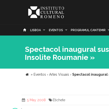
LISBOA
EVENTOS
PROGRAMUL CANTEMIR
Spectacol inaugural susţ
Insolite Roumanie »
»
Eventos
›
Artes Visuais
›
Spectacol inaugural s
5 May 2008
Etichete