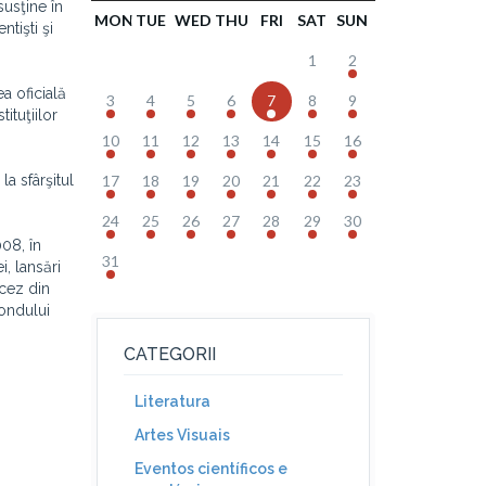
usţine în
MON
TUE
WED
THU
FRI
SAT
SUN
tişti şi
1
2
a oficială
3
4
5
6
7
8
9
ituţiilor
10
11
12
13
14
15
16
la sfârşitul
17
18
19
20
21
22
23
24
25
26
27
28
29
30
008, în
31
, lansări
ncez din
Fondului
CATEGORII
Literatura
Artes Visuais
Eventos científicos e