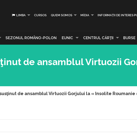
LIMBA
CURSOS
QUEM SOMOS
MÍDIA
INFORMAȚII DE INTERES P
SEZONUL ROMÂNO-POLON
EUNIC
CENTRUL CĂRŢII
BURSE
inut de ansamblul Virtuozii Gor
usţinut de ansamblul Virtuozii Gorjului la « Insolite Roumanie 