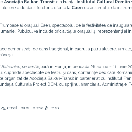
 de
Asociaţia Balkan-Transit
din Franţa,
Institutul Cultural Român
s
telierele de dans folcloric oferite la
Caen
de ansamblul de instrumen
Frumoase al oraşului Caen, spectacolul de la festivitatea de inaugurare
anie". Publicul va include oficialităţile oraşului şi reprezentanţi ai inst
face demonstraţii de dans tradiţional, în cadrul a patru ateliere, urmate, 
mâneşti.
i Balcanice
, se desfăşoară în Franţa, în perioada 26 aprilie – 11 iunie 2
l cuprinde spectacole de teatru şi dans, conferinţe dedicate României
e organizat de Asociaţia Balkan-Transit în parteneriat cu Institutul Fra
undaţia Culturală Proiect DCM, cu sprijinul financiar al Administraţiei 
25, email : biroul.presa @ icr.ro