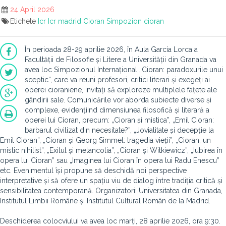
24 April 2026
Etichete
Icr
Icr madrid
Cioran
Simpozion cioran
În perioada 28-29 aprilie 2026, în Aula García Lorca a
Facultății de Filosofie și Litere a Universității din Granada va
avea loc Simpozionul Internațional „Cioran: paradoxurile unui
sceptic“, care va reuni profesori, critici literari și exegeți ai
operei cioraniene, invitați să exploreze multiplele fațete ale
gândirii sale. Comunicările vor aborda subiecte diverse și
complexe, evidențiind dimensiunea filosofică și literară a
operei lui Cioran, precum: „Cioran și mistica”, „Emil Cioran:
barbarul civilizat din necesitate?”, „Jovialitate și decepție la
Emil Cioran”, „Cioran și Georg Simmel: tragedia vieții”, „Cioran, un
mistic nihilist”, „Exilul și melancolia”, „Cioran și Witkiewicz”, „Iubirea în
opera lui Cioran” sau „Imaginea lui Cioran în opera lui Radu Enescu”
etc. Evenimentul își propune să deschidă noi perspective
interpretative și să ofere un spațiu viu de dialog între tradiția critică și
sensibilitatea contemporană. Organizatori: Universitatea din Granada,
Institutul Limbii Române și Institutul Cultural Român de la Madrid.
Deschiderea colocviului va avea loc marți, 28 aprilie 2026, ora 9:30.