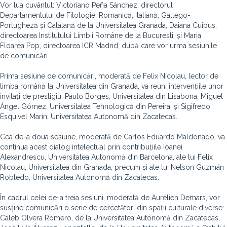
Vor lua cuvântul: Victoriano Peña Sánchez, directorul
Departamentului de Filologie: Romanică, Italiană, Gallego-
Portugheză și Catalană de la Universitatea Granada, Daiana Cuibus,
directoarea Institutului Limbii Române de la București, și Maria
Floarea Pop, directoarea ICR Madrid, după care vor urma sesiunile
de comunicări.
Prima sesiune de comunicări, moderată de Felix Nicolau, lector de
limba română la Universitatea din Granada, va reuni intervențiile unor
invitați de prestigiu: Paulo Borges, Universitatea din Lisabona, Miguel
Ángel Gómez, Universitatea Tehnologică din Pereira, și Sigifredo
Esquivel Marín, Universitatea Autonomă din Zacatecas.
Cea de-a doua sesiune, moderată de Carlos Eduardo Maldonado, va
continua acest dialog intelectual prin contribuțiile Ioanei
Alexandrescu, Universitatea Autonomă din Barcelona, ale lui Felix
Nicolau, Universitatea din Granada, precum și ale lui Nelson Guzmán
Robledo, Universitatea Autonomă din Zacatecas.
În cadrul celei de-a treia sesiuni, moderată de Aurélien Demars, vor
susține comunicări o serie de cercetători din spații culturale diverse:
Caleb Olvera Romero, de la Universitatea Autonomă din Zacatecas,