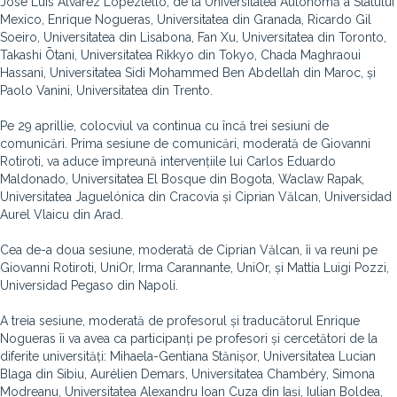
José Luis Álvarez Lopeztello, de la Universitatea Autonomă a Statului
Mexico, Enrique Nogueras, Universitatea din Granada, Ricardo Gil
Soeiro, Universitatea din Lisabona, Fan Xu, Universitatea din Toronto,
Takashi Ōtani, Universitatea Rikkyo din Tokyo, Chada Maghraoui
Hassani, Universitatea Sidi Mohammed Ben Abdellah din Maroc, și
Paolo Vanini, Universitatea din Trento.
Pe 29 aprillie, colocviul va continua cu încă trei sesiuni de
comunicări. Prima sesiune de comunicări, moderată de Giovanni
Rotiroti, va aduce împreună intervențiile lui Carlos Eduardo
Maldonado, Universitatea El Bosque din Bogota, Waclaw Rapak,
Universitatea Jaguelónica din Cracovia și Ciprian Vălcan, Universidad
Aurel Vlaicu din Arad.
Cea de-a doua sesiune, moderată de Ciprian Vălcan, îi va reuni pe
Giovanni Rotiroti, UniOr, Irma Carannante, UniOr, și Mattia Luigi Pozzi,
Universidad Pegaso din Napoli.
A treia sesiune, moderată de profesorul și traducătorul Enrique
Nogueras îi va avea ca participanți pe profesori și cercetători de la
diferite universități: Mihaela-Gentiana Stănișor, Universitatea Lucian
Blaga din Sibiu, Aurélien Demars, Universitatea Chambéry, Simona
Modreanu, Universitatea Alexandru Ioan Cuza din Iași, Iulian Boldea,