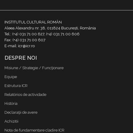
INSTITUTUL CULTURAL ROMÂN
Aleea Alexandru nr. 38, 011824 București, România
Tel.: (+4) 031 71 00 627, (+4) 031 71 00 606
Fax: (+4) 031 71 00 607
E-mail: icr@icr.ro
DESPRE NOI
Misiune / Strategie / Funcţionare
Equipe
Estrutura ICR
Relatórios de actividade
História
Declaraţii de avere
Achizitii
Nota de fundamentare cladire ICR