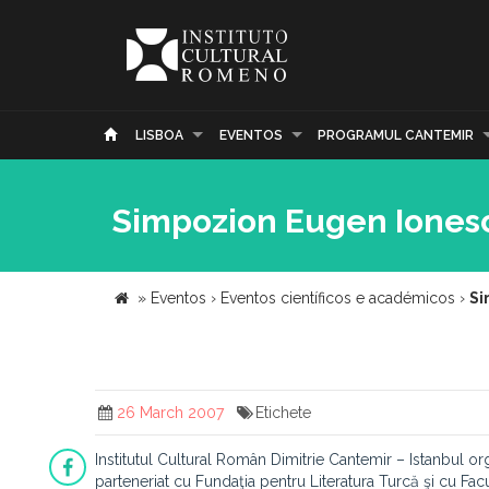
LISBOA
EVENTOS
PROGRAMUL CANTEMIR
Simpozion Eugen Ionesc
»
Eventos
›
Eventos científicos e académicos
›
Si
26 March 2007
Etichete
Institutul Cultural Român Dimitrie Cantemir – Istanbul or
parteneriat cu Fundaţia pentru Literatura Turcă şi cu Facu