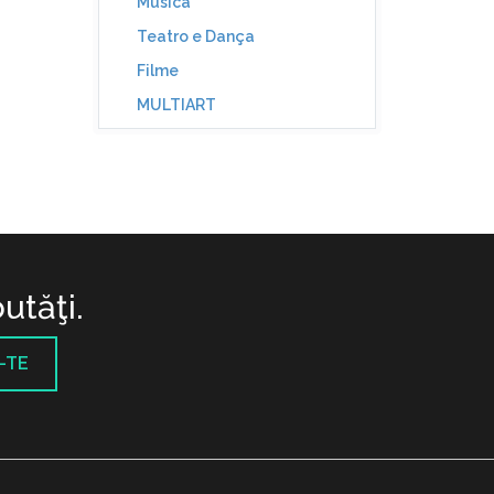
Música
Teatro e Dança
Filme
MULTIART
utăţi.
-TE