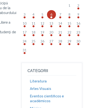
ticipă
1
2
ru de la
 absurdului
3
4
5
6
7
8
9
itere a
10
11
12
13
14
15
16
studenţi de
17
18
19
20
21
22
23
24
25
26
27
28
29
30
31
CATEGORII
Literatura
Artes Visuais
Eventos científicos e
académicos