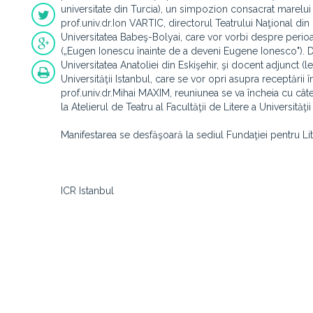
universitate din Turcia), un simpozion consacrat marelu
prof.univ.dr.Ion VARTIC, directorul Teatrului Naţional din
Universitatea Babeş-Bolyai, care vor vorbi despre perioa
(„Eugen Ionescu înainte de a deveni Eugene Ionesco"). D
Universitatea Anatoliei din Eskişehir, şi docent adjunct (
Universităţii Istanbul, care se vor opri asupra receptării
prof.univ.dr.Mihai MAXIM, reuniunea se va încheia cu cât
la Atelierul de Teatru al Facultăţii de Litere a Universi
Manifestarea se desfăşoară la sediul Fundaţiei pentru Liter
ICR Istanbul