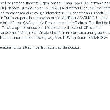
i scriitor româno-francez Eugen Ionescu (1909-1994). Din România par
 Cluj-Napoca, şi conf.univ.dr.Liviu MALIŢA, directorul Facultăţii de Teat
da românească din evoluţia întemeietorului şi teoreticianului teatrului
in Turcia iau parte la simpozion prof.dr.Abdülatif ACARLIOGLU, de la
lector) dr.Fakiye ÇAVUŞ, de la Departamentul de Teatru al Facultăţii de L
 în Turcia a operei ionesciene. Moderată de directorul ICR Istanbul,
eva exemplificări din Cântăreaţa cheală, în interpretarea unui grup de 
tăţii Istanbul, îndrumat de docenţii adj. Arzu KUNT şi Kerem KARABOGA.
atura Turcă, situat în centrul istoric al Istanbulului.