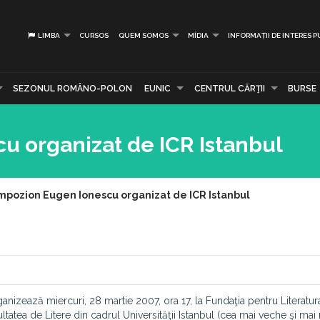
LIMBA
CURSOS
QUEM SOMOS
MÍDIA
INFORMAȚII DE INTERES P
SEZONUL ROMÂNO-POLON
EUNIC
CENTRUL CĂRŢII
BURSE
u organizat de ICR Istanbul
mpozion Eugen Ionescu organizat de ICR Istanbul
ganizează miercuri, 28 martie 2007, ora 17, la Fundaţia pentru Literatur
ltatea de Litere din cadrul Universităţii Istanbul (cea mai veche şi mai