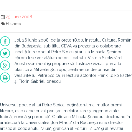
25 June 2008
Etichete
Joi, 26 iunie 2008, de la orele 18.00, Institutul Cultural Român
din Budapesta, sub titlul CEVA va prezenta o colaborare
inedită între poetul Petre Stoica şi artista Mihaela Şchiopu,
cărora li se vor alătura actorii Teatrului Vis din Szekszárd.
Acest eveniment îşi propune să ilustreze vizual, prin arta
plastică a Mihaelei Şchiopu, sentimente desprinse din
versurile lui Petre Stoica, în lectura actorilor Frank Ildikó Eszter
şi Florin Gabriel Ionescu.
Universul poetic al lui Petre Stoica, deţinătorul mai multor premii
literare, este caracterizat prin „antimetaforizare şi ingenuozitate
ludică, ironică şi parodică". Graficiana Mihaela Şchiopu, doctorand în
arhitectură la Universitatea „Ion Mincu" din Bucureşti este director
artistic al cotidianului "Ziua", grafician al Editurii "ZIUA" şi al revistei