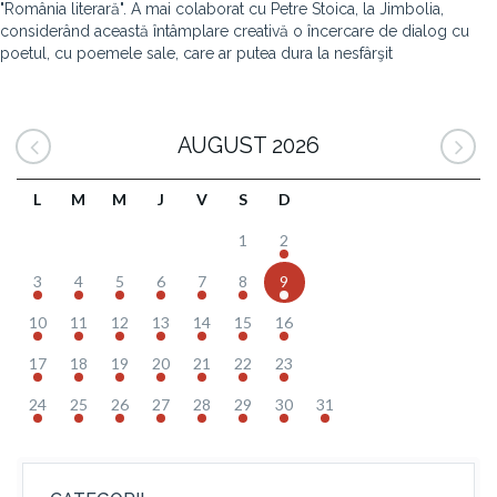
"România literară". A mai colaborat cu Petre Stoica, la Jimbolia,
considerând această întâmplare creativă o încercare de dialog cu
poetul, cu poemele sale, care ar putea dura la nesfârşit
AUGUST 2026
L
M
M
J
V
S
D
1
2
3
4
5
6
7
8
9
10
11
12
13
14
15
16
17
18
19
20
21
22
23
24
25
26
27
28
29
30
31