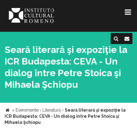
Seară literară şi expoziţie la
ICR Budapesta: CEVA - Un
dialog între Petre Stoica şi
Mihaela Şchiopu
»
Evenimente
›
Literatură
›
Seară literară şi expoziţie la
ICR Budapesta: CEVA - Un dialog între Petre Stoica şi
Mihaela Şchiopu