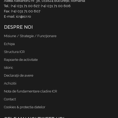
Aleea Alexandru nr. 38, 011824 București, România
Tel.: (+4) 031 71 00 627, (+4) 031 71 00 606
Fax: (+4) 031 71 00 607
E-mail: icr@icr.ro
DESPRE NOI
Misiune / Strategie / Funcţionare
Echipa
Structura ICR
Rapoarte de activitate
Istoric
Declaraţii de avere
Achizitii
Nota de fundamentare cladire ICR
Contact
Cookies & protectia datelor