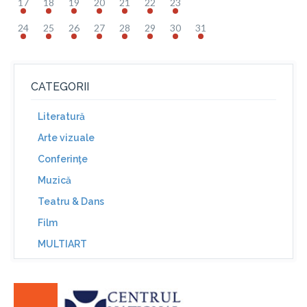
17
18
19
20
21
22
23
24
25
26
27
28
29
30
31
CATEGORII
Literatură
Arte vizuale
Conferinţe
Muzică
Teatru & Dans
Film
MULTIART