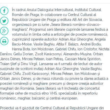
În cadrul Anului Dialogului Intercultural, Institutul Cultural
Român din Praga, în colaborare cu Centrul Cultural al
Republicii Ungare din Praga şi editura AB Art din Slovacia,
organizează pe 11 iunie „Seara literară româno-slovaco-
maghiară". Programul serii literare cuprinde lansarea festivă a
volumului în limba cehă a antologiei de poezie românească,
cuprinzând operele autorilor Adrian Alui Gheorghe, Angela
Baciu-Moise, Vasile Baghiu, Attila F. Balázs, Andrei Bodiu,
Hanna Bota, Ion Moldovan, Gabriel Chifu, Ion Cristofor, Nichita
Danilov, Gellu Dorian, Zsolt Karácsonyi, Alexandru Muşina, Orbán
János Dénes, Mircea Petean, Ioan Petraş, Cassian Maria Spiridon,
Traian Ştef şi Dinu Virgil. Lansarea va fi urmată de lecturi de autor
susţinute de scriitorii invitaţi Adrian Alui Gheorghe, Vasile Baghiu,
Gabriel Chifu, Zsolt Karácsonyi, Mircea Petean, Ion Moldovan şi
Orbán János Dénes, şi de masă rotundă cu privire la starea actuală a
poeziei româneşti şi maghiare, precum şi despre creaţia autorilor
maghiari din România. Seara literară va fi încheiată de concertul
formaţiei cehe de muzică etno VHS, specializată în repertoriu
românesc, maghiar, balcanic şi central-european.
Proiectul va fi găzduit de Centrul Cultural al Republicii Ungare din