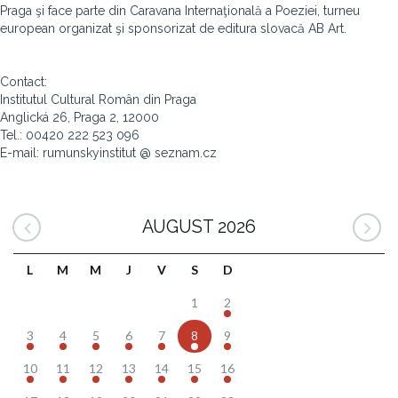
Praga şi face parte din Caravana Internaţională a Poeziei, turneu
european organizat şi sponsorizat de editura slovacă AB Art.
Contact:
Institutul Cultural Român din Praga
Anglická 26, Praga 2, 12000
Tel.: 00420 222 523 096
E-mail: rumunskyinstitut @ seznam.cz
AUGUST 2026
L
M
M
J
V
S
D
1
2
3
4
5
6
7
8
9
10
11
12
13
14
15
16