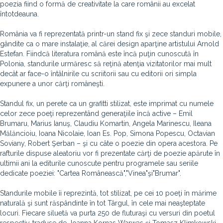
poezia fiind o formă de creativitate la care românii au excelat
întotdeauna.
România va fi reprezentată printr-un stand fix şi zece standuri mobile,
gândite ca o mare instalaţie, al cărei design aparţine artistului Arnold
Estefan. Fiindcă literatura română este încă puţin cunoscută în
Polonia, standurile urmăresc să reţină atenţia vizitatorilor mai mult
decât ar face-o întâlnirile cu scriitorii sau cu editorii ori simpla
expunere a unor cărţi româneşti.
Standul fix, un perete ca un grafitti stilizat, este imprimat cu numele
celor zece poeţi reprezentând generaţiile încă active – Emil
Brumaru, Marius Ianuş, Claudiu Komartin, Angela Marinescu, Ileana
Mălăncioiu, Ioana Nicolaie, Ioan Es. Pop, Simona Popescu, Octavian
Soviany, Robert Şerban – şi cu câte o poezie din opera acestora. Pe
rafturile dispuse aleatoriu vor fi prezentate cărţi de poezie apărute în
ultimii ani la editurile cunoscute pentru programele sau seriile
dedicate poeziei: "Cartea Românească","Vinea"şi"Brumar".
Standurile mobile îi reprezintă, tot stilizat, pe cei 10 poeţi în mărime
naturală şi sunt răspândinte în tot Târgul, în cele mai neaşteptate
locuri. Fiecare siluetă va purta 250 de fluturaşi cu versuri din poetul