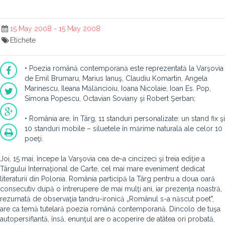
15 May 2008 - 15 May 2008
Etichete
• Poezia română contemporană este reprezentată la Varşovia
de Emil Brumaru, Marius Ianuş, Claudiu Komartin, Angela
Marinescu, Ileana Mălăncioiu, Ioana Nicolaie, Ioan Es. Pop,
Simona Popescu, Octavian Soviany şi Robert Şerban;
• România are, în Târg, 11 standuri personalizate: un stand fix şi
10 standuri mobile – siluetele în mărime naturală ale celor 10
poeţi.
Joi, 15 mai, începe la Varşovia cea de-a cincizeci şi treia ediţie a
Târgului Internaţional de Carte, cel mai mare eveniment dedicat
literaturii din Polonia. România participă la Târg pentru a doua oară
consecutiv după o întrerupere de mai mulţi ani, iar prezenţa noastră,
rezumată de observaţia tandru-ironică „Românul s-a născut poet",
are ca temă tutelară poezia română contemporană. Dincolo de tuşa
autopersiflantă, însă, enunţul are o acoperire de atâtea ori probată,