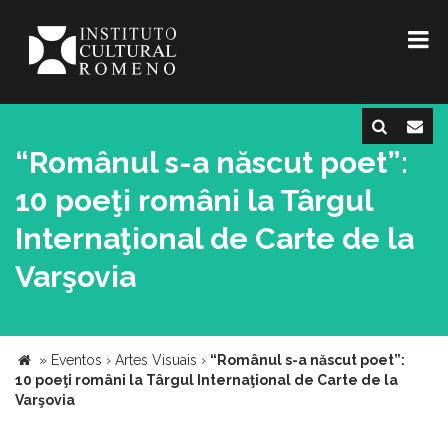
“Românul s-a născut poet”:
10 poeţi români la Târgul
Internaţional de Carte de la
Varşovia
»
Eventos
›
Artes Visuais
›
“Românul s-a născut poet”:
10 poeţi români la Târgul Internaţional de Carte de la
Varşovia