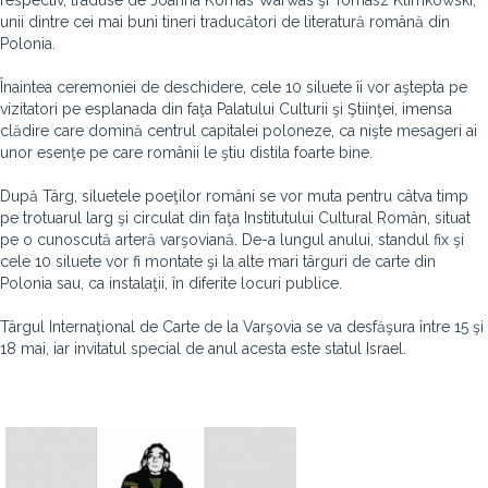
respectiv, traduse de Joanna Kornas Warwas şi Tomasz Klimkowski,
unii dintre cei mai buni tineri traducători de literatură română din
Polonia.
Înaintea ceremoniei de deschidere, cele 10 siluete îi vor aştepta pe
vizitatori pe esplanada din faţa Palatului Culturii şi Ştiinţei, imensa
clădire care domină centrul capitalei poloneze, ca nişte mesageri ai
unor esenţe pe care românii le ştiu distila foarte bine.
După Târg, siluetele poeţilor români se vor muta pentru câtva timp
pe trotuarul larg şi circulat din faţa Institutului Cultural Român, situat
pe o cunoscută arteră varşoviană. De-a lungul anului, standul fix şi
cele 10 siluete vor fi montate şi la alte mari târguri de carte din
Polonia sau, ca instalaţii, în diferite locuri publice.
Târgul Internaţional de Carte de la Varşovia se va desfăşura între 15 şi
18 mai, iar invitatul special de anul acesta este statul Israel.