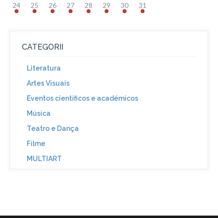
24
25
26
27
28
29
30
31
CATEGORII
Literatura
Artes Visuais
Eventos científicos e académicos
Música
Teatro e Dança
Filme
MULTIART