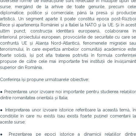
diversele forme de interacțiune sunt reflectate în multiple tipuri de
surse, mergând de la arhive de toate genurile, precum cele
diplomatice, politice și comerciale, până la presă și producție
artistică. Un segment aparte îl poate constitui epoca post-Război
Rece și apartenența României și a Italiei la NATO şi la UE. Și în acest
ultim punct, construcția identitară europeană, colaborarea în
interiorul proiectului european, provocările de securitate cu care se
confruntă UE și Alianța Nord-Atlantică, fenomenele migrației sau
terorismului, în care expertiza ambelor comunități academice este
foarte solidă, își pot afla tratarea potrivită în formula conferinței
propuse de către cele mai importante trei instituții de învățământ
superior din România.
Conferința își propune următoarele obiective:
● Prezentarea unor izvoare noi importante pentru studierea relațiilor
dintre romanitatea orientală și Italia;
● Interpretarea unor izvoare istorice referitoare la această temă, în
condițiile în care nu există (sau există foarte puține) comentarii la
aceste surse;
● Prezentarea pe epoci istorice a dinamicii relațiilor dintre