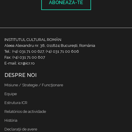
ABONEAZĂ-TE
INSTITUTUL CULTURAL ROMÂN
Aleea Alexandru nr. 38, 011824 București, România
Tel.: (+4) 031 71 00 627, (+4) 031 71 00 606
Fax: (+4) 031 71 00 607
E-mail: icr@icr.ro
DESPRE NOI
Misiune / Strategie / Funcţionare
Equipe
Estrutura ICR
Relatórios de actividade
História
Declaraţii de avere