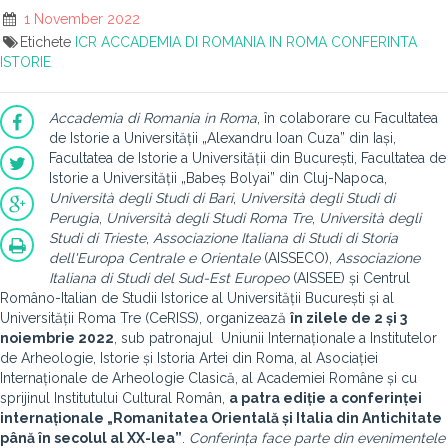
1 November 2022
Etichete
ICR
ACCADEMIA DI ROMANIA IN ROMA
CONFERINTA
ISTORIE
Accademia di R
omania in Roma
, în colaborare cu Facultatea
de Istorie a Universității „Alexandru Ioan Cuza” din Iași,
Facultatea de Istorie a Universității din București, Facultatea de
Istorie a Universității „Babeș Bolyai” din Cluj-Napoca,
Università degli Studi di Bari
,
Università degli Studi di
Perugia
,
Università degli Studi Roma Tre
,
Università degli
Studi di Trieste
,
Associazione Italiana di Studi di Storia
dell'Europa Centrale e Orientale
(AISSECO),
Associazione
Italiana di Studi del Sud-Est Europeo
(AISSEE) și Centrul
Româno-Italian de Studii Istorice al Universității București și al
Universității Roma Tre (CeRISS), organizează
în zilele de 2 și 3
noiembrie 2022
, sub patronajul Uniunii Internaționale a Institutelor
de Arheologie, Istorie și Istoria Artei din Roma, al Asociației
Internaționale de Arheologie Clasică, al Academiei Române și cu
sprijinul Institutului Cultural Român,
a patra ediție a conferinței
internaționale „Romanitatea Orientală și Italia din Antichitate
până în secolul al XX-lea”
.
C
onferința fac
e parte din evenimentele