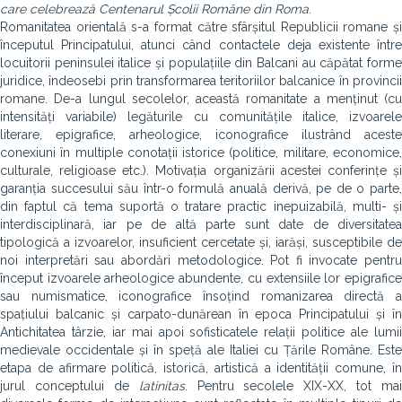
care celebrează Centenarul Școlii Române din Roma
.
Romanitatea orientală s-a format către sfârșitul Republicii romane și
începutul Principatului, atunci când contactele deja existente între
locuitorii peninsulei italice și populațiile din Balcani au căpătat forme
juridice, îndeosebi prin transformarea teritoriilor balcanice în provincii
romane. De-a lungul secolelor, această romanitate a menținut (cu
intensități variabile) legăturile cu comunitățile italice, izvoarele
literare, epigrafice, arheologice, iconografice ilustrând aceste
conexiuni în multiple conotații istorice (politice, militare, economice,
culturale, religioase etc.). Motivația organizării acestei conferințe și
garanția succesului său într-o formulă anuală derivă, pe de o parte,
din faptul că tema suportă o tratare practic inepuizabilă, multi- și
interdisciplinară, iar pe de altă parte sunt date de diversitatea
tipologică a izvoarelor, insuficient cercetate și, iarăși, susceptibile de
noi interpretări sau abordări metodologice. Pot fi invocate pentru
început izvoarele arheologice abundente, cu extensiile lor epigrafice
sau numismatice, iconografice însoțind romanizarea directă a
spațiului balcanic și carpato-dunărean în epoca Principatului și în
Antichitatea târzie, iar mai apoi sofisticatele relații politice ale lumii
medievale occidentale și în speță ale Italiei cu Țările Române. Este
etapa de afirmare politică, istorică, artistică a identității comune, în
jurul conceptului de
latinitas
. Pentru secolele XIX-XX, tot mai