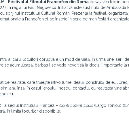
 - Festivalul Filmului Francofon din Rom
a
ce va avea loc în pe
022), în regia lui Paul Negoescu. Inițiativa este susținută de Ambasada
 cu sprijinul Institutului Cultural Român. Prezența la festival, organizată
nternaționale a Francofoniei, se înscrie în seria de manifestări organizat
 pentru ai cărui locuitori corupția e un mod de viață. În urma unei serii d
care se acumulează, bărbatul se vede nevoit să ia decizii importante la
e realitate, care trăiește într-o lume ideală, construită de el. „Cred 
imilară, însă, în cazul "eroului" nostru, contactul cu realitatea vine abr
Negoescu
 la sediul Institutului Francez –
Centre Saint Louis
(Largo Toniolo 21/2
eră, în limita locurilor disponibile.