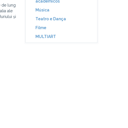
académicos
e de lung
Música
alia ale
riului și
Teatro e Dança
Filme
MULTIART