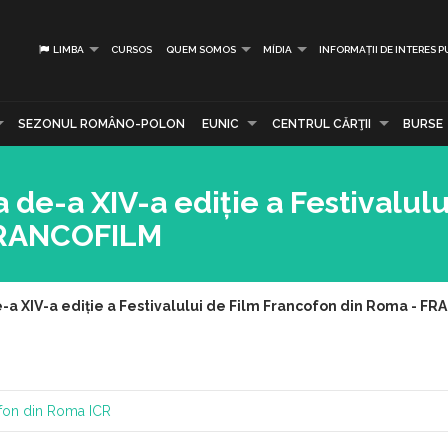
LIMBA
CURSOS
QUEM SOMOS
MÍDIA
INFORMAȚII DE INTERES P
SEZONUL ROMÂNO-POLON
EUNIC
CENTRUL CĂRŢII
BURSE
 de-a XIV-a ediție a Festivalulu
FRANCOFILM
-a XIV-a ediție a Festivalului de Film Francofon din Roma - F
ofon din Roma
ICR