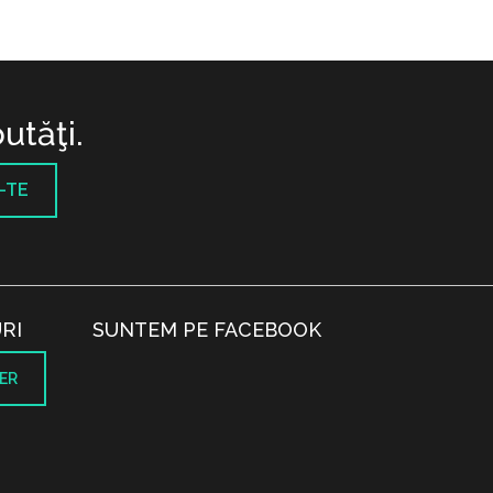
utăţi.
-TE
RI
SUNTEM PE FACEBOOK
ER