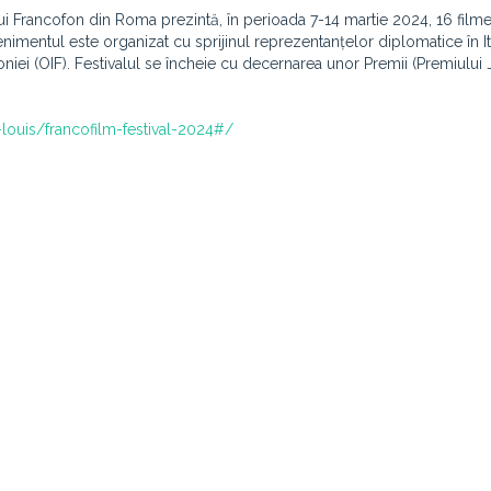
i Francofon din Roma prezintă, în perioada 7-14 martie 2024, 16 film
enimentul este organizat cu sprijinul reprezentanțelor diplomatice în It
iei (OIF). Festivalul se încheie cu decernarea unor Premii (Premiului Ju
-louis/francofilm-festival-2024#/