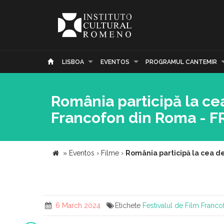
LISBOA
EVENTOS
PROGRAMUL CANTEMIR
România participă la cea
Francofon din Roma - 
»
Eventos
›
Filme
›
România participă la cea de
6 March 2024
Etichete
Festivalul de Film Franc