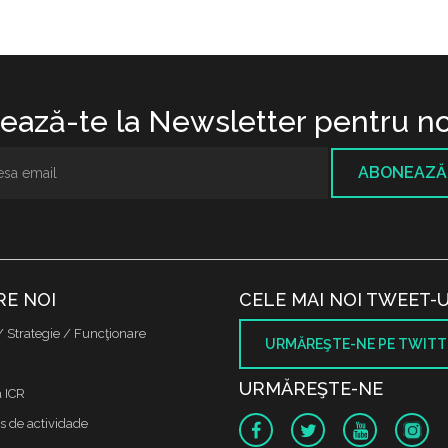
ază-te la Newsletter pentru no
ABONEAZĂ
RE NOI
CELE MAI NOI TWEET-U
/ Strategie / Funcţionare
URMĂREŞTE-NE PE TWITT
URMĂREŞTE-NE
a ICR
s de actividade