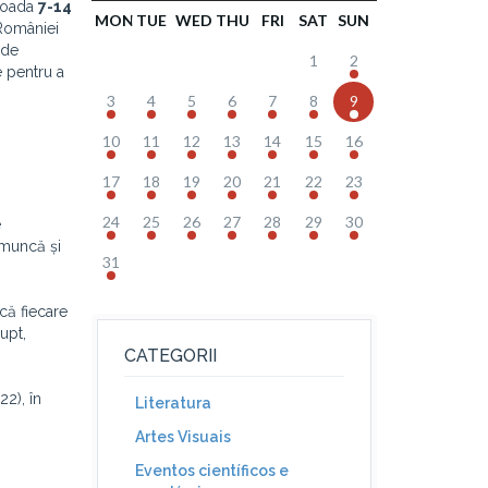
rioada
7-14
MON
TUE
WED
THU
FRI
SAT
SUN
 României
 de
1
2
e pentru a
3
4
5
6
7
8
9
10
11
12
13
14
15
16
17
18
19
20
21
22
23
24
25
26
27
28
29
30
e
 muncă și
31
că fiecare
upt,
CATEGORII
2), în
Literatura
Artes Visuais
Eventos científicos e