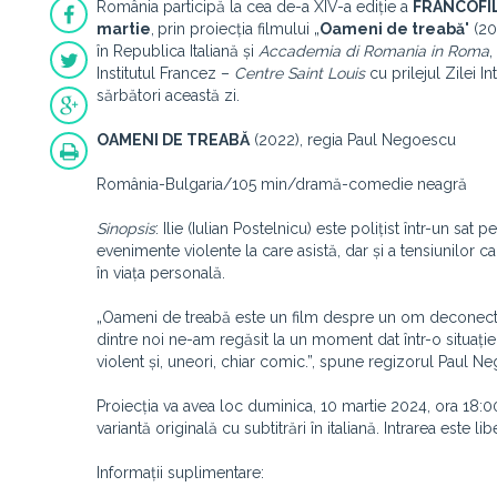
România participă la cea de-a XIV-a ediție a
FRANCOFILM
martie
,
prin proiecția filmului „
Oameni de treabă
" (2
în Republica Italiană și
Accademia di Romania in Roma
,
Institutul Francez –
Centre Saint Louis
cu prilejul Zilei I
sărbători această zi.
OAMENI DE TREABĂ
(2022), regia Paul Negoescu
România-Bulgaria/105 min/dramă-comedie neagră
Sinopsis
: Ilie (Iulian Postelnicu) este polițist într-un sat
evenimente violente la care asistă, dar și a tensiunilor 
în viața personală.
„Oameni de treabă este un film despre un om deconectat d
dintre noi ne-am regăsit la un moment dat într-o situație s
violent și, uneori, chiar comic.”, spune regizorul Paul 
Proiecția va avea loc duminica, 10 martie 2024, ora 18:00,
variantă originală cu subtitrări în italiană. Intrarea este lib
Informații suplimentare: