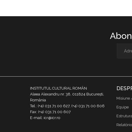
Abone
DESP
INSTITUTUL CULTURAL ROMÂN
Aleea Alexandru nr. 38, 011824 București,
Misiune 
România
Tel.: (+4) 031 71 00 627, (+4) 031 71 00 606
Equipe
Fax: (+4) 031 71 00 607
Estrutur
E-mail: icr@icr.ro
Relatório