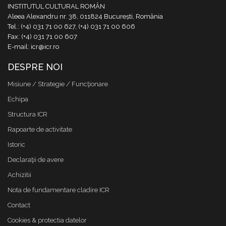
INSTITUTUL CULTURAL ROMÂN
Aleea Alexandru nr. 38, 011824 București, România
Tel.: (+4) 031 71 00 627, (+4) 031 71 00 606
Fax: (+4) 031 71 00 607
E-mail: icr@icr.ro
DESPRE NOI
Misiune / Strategie / Funcţionare
Echipa
Structura ICR
Rapoarte de activitate
Istoric
Declaraţii de avere
Achizitii
Nota de fundamentare cladire ICR
Contact
Cookies & protectia datelor