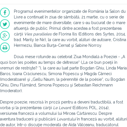
Programul evenimentelor organizate de România la Salon du
Livre a continuat în ziua de sâmbătă, 21 martie, cu o serie de
evenimente de mare diversitate, care s-au bucurat de o mare
afluenţă de public. Primul dintre acestea a fost prezentarea
cărţii
Vies paralleles
de Florina Ilis (Editions des Syrtes, 2014,
trad. Marily le Nir), la care au vorbit, alături de autoare, Cristina
Hermeziu, Bianca Burţa-Cernat şi Sabine Norroy.
Două mese rotunde au celebrat Ziua Mondială a Poeziei - „A
quoi bon les poètes au temps de détresse“ („La ce bun poeţii în
vremuri de restrişte? “), la care au luat parte Bogdan Ghiu, Linda Maria
Baros, Ioana Crăciunescu, Simona Popescu şi Magda Cârneci
(moderatoare) şi „Gellu Naum, la pérennité de la poésie“, cu Bogdan
Ghiu, Dinu Flămând, Simona Popescu şi Sebastian Reichmann
(moderator).
Despre poezie, rescrisă în proză pentru a deveni traductibilă, a fost
vorba şi la prezentarea cărţii
Le Levant
(Editions POL, 2014),
versiunea franceză a volumului lui Mircea Cărtărescu. Despre
aventura traducerii şi publicării
Levantului
în franceză au vorbit, alături
de autor, într-o discuţie moderată de Aïda Vâlceanu, traducătorul