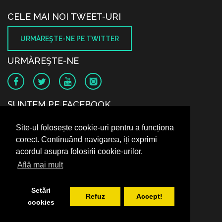
CELE MAI NOI TWEET-URI
URMĂREŞTE-NE PE TWITTER
URMĂREŞTE-NE
SUNTEM PE FACEBOOK
Site-ul folosește cookie-uri pentru a funcționa
corect. Continuând navigarea, iți exprimi
acordul asupra folosirii cookie-urilor.
Află mai mult
Setări
Refuz
Accept!
cookies