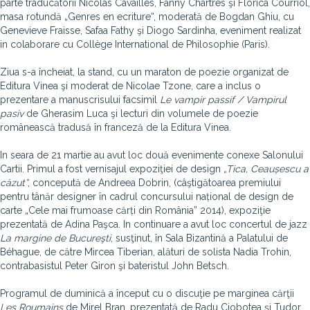
parte traducătorii Nicolas Cavaillès, Fanny Chartres şi Florica Courriol,
masa rotundă „Genres en ecriture“, moderată de Bogdan Ghiu, cu
Genevieve Fraisse, Safaa Fathy şi Diogo Sardinha, eveniment realizat
in colaborare cu Collège International de Philosophie (Paris).
Ziua s-a încheiat, la stand, cu un maraton de poezie organizat de
Editura Vinea şi moderat de Nicolae Tzone, care a inclus o
prezentare a manuscrisului facsimil
Le vampir passif / Vampirul
pasiv
de Gherasim Luca şi lecturi din volumele de poezie
românească tradusă în franceză de la Editura Vinea.
In seara de 21 martie au avut loc două evenimente conexe Salonului
Cartii. Primul a fost vernisajul expoziţiei de design
„Tica, Ceaușescu a
căzut”
, concepută de Andreea Dobrin, (câştigătoarea premiului
pentru tânăr designer în cadrul concursului național de design de
carte „Cele mai frumoase cărți din România” 2014), expoziţie
prezentată de Adina Paşca. In continuare a avut loc concertul de jazz
La margine de Bucureşti
, susţinut, în Sala Bizantină a Palatului de
Béhague, de către Mircea Tiberian, alături de solista Nadia Trohin,
contrabasistul Peter Giron şi bateristul John Betsch.
Programul de duminică a început cu o discuţie pe marginea cărţii
Les Roumains
de Mirel Bran, prezentată de Radu Ciobotea şi Tudor