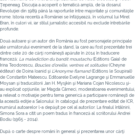
Ţepeneag. Discuţia a acoperit o tematică amplă, de la dosarul
Revoluţiei din 1989 până la raporturile între majoritate şi comunităţile
rome. Istoria recentă a României se înfăţişează, în volumul lui Mirel
Bran, în culori vii, iar stilul jurnalistic accesibil nu exclude întrebările
profunde.
Două autoare şi un autor din România au fost personajele principale
ale următorului eveniment de la stand, la care au fost prezentate trei
dintre cele 20 de cărţi româneşti apărute în 2014 în traducere
franceză:
La malediction du bandit moustachu
(Editions Gaia) de
Irina Teodorescu,
Boucles d’oreille, ventres et solitudes
(Cheyne
éditeur) de Doina Ioanid şi
L’Anonyme flamand
(Editions le Soupirail)
de Constantin Mateescu. Editoarele Evelyne Lagrange şi Emmanuelle
Moysan şi traducătorii Jan H. Mysjkin şi Mariana Cojan Nicolescu şi-
au explicat opţiunile, iar Magda Cârneci, moderatoarea evenimentului,
a relevat o motivaţie pentru tema generică a participare româneşti de
la această ediţie a Salonului: în catalogul de prezentare editat de ICR,
numărul autoarelor l-a depăşit pe cel al autorilor. La finalul întâlnirii,
Simona Sora a citit un poem tradus în franceză al scriitorului Andrei
Bodiu (1965 - 2014).
După o carte despre români în general şi prezentarea unor cărţi