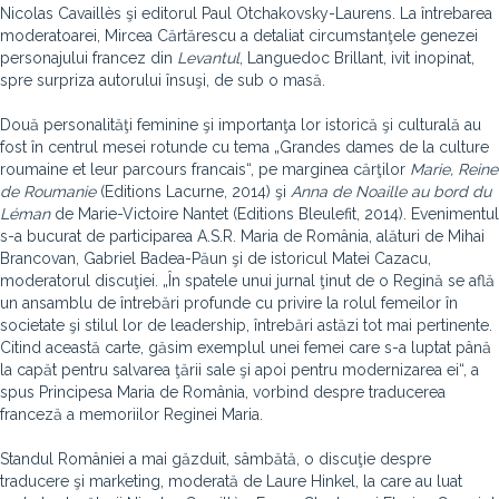
Nicolas Cavaillès şi editorul Paul Otchakovsky-Laurens. La întrebarea
moderatoarei, Mircea Cărtărescu a detaliat circumstanţele genezei
personajului francez din
Levantul
, Languedoc Brillant, ivit inopinat,
spre surpriza autorului însuşi, de sub o masă.
Două personalităţi feminine şi importanţa lor istorică şi culturală au
fost în centrul mesei rotunde cu tema „Grandes dames de la culture
roumaine et leur parcours francais“, pe marginea cărţilor
Marie, Reine
de Roumanie
(Editions Lacurne, 2014) şi
Anna de Noaille au bord du
Léman
de Marie-Victoire Nantet (Editions Bleulefit, 2014). Evenimentul
s-a bucurat de participarea A.S.R. Maria de România, alături de Mihai
Brancovan, Gabriel Badea-Păun şi de istoricul Matei Cazacu,
moderatorul discuţiei. „În spatele unui jurnal ţinut de o Regină se află
un ansamblu de întrebări profunde cu privire la rolul femeilor în
societate şi stilul lor de leadership, întrebări astăzi tot mai pertinente.
Citind această carte, găsim exemplul unei femei care s-a luptat până
la capăt pentru salvarea ţării sale şi apoi pentru modernizarea ei“, a
spus Principesa Maria de România, vorbind despre traducerea
franceză a memoriilor Reginei Maria.
Standul României a mai găzduit, sâmbătă, o discuţie despre
traducere şi marketing, moderată de Laure Hinkel, la care au luat