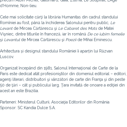
precum Albin Michel, Gallimard, Gaïa, Zulma, Le Soupirail, L’Age
d’Homme, Non-lieu.
Cele mai solicitate cărţi la librăria Humanitas din cadrul standului
Romîniei au fost, până la închiderea Salonului pentru public,
Le
Levant
de Mircea Cărtărescu şi
Le Cabaret des Mots
de Matei
Vişniec, dintre titlurile în franceză, iar în română
De ce iubim femeile
şi
Levantul
de Mircea Cărtărescu şi
Poezii
de Mihai Eminescu.
Arhitectura și designul standului României îi aparțin lui Răzvan
Luscov.
Organizat începând din 1981, Salonul Internaţional de Carte de la
Paris este dedicat atât profesioniştilor din domeniul editorial – editori,
agenţi literari, distribuitori şi vânzători de carte din Franţa şi din peste
50 de ţări – cât şi publicului larg. Ţara invitată de onoare a ediţiei din
acest an este Brazilia.
Parteneri: Ministerul Culturii, Asociaţia Editorilor din România
Sponsor: SC Kandia Dulce S.A.