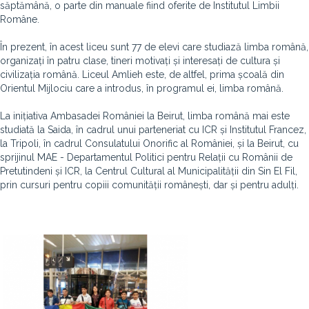
săptămână, o parte din manuale fiind oferite de Institutul Limbii
Române.
În prezent, în acest liceu sunt 77 de elevi care studiază limba română,
organizați în patru clase, tineri motivați și interesați de cultura și
civilizația română. Liceul Amlieh este, de altfel, prima școală din
Orientul Mijlociu care a introdus, în programul ei, limba română.
La inițiativa Ambasadei României la Beirut, limba română mai este
studiată la Saida, în cadrul unui parteneriat cu ICR și Institutul Francez,
la Tripoli, în cadrul Consulatului Onorific al României, și la Beirut, cu
sprijinul MAE - Departamentul Politici pentru Relații cu Românii de
Pretutindeni și ICR, la Centrul Cultural al Municipalității din Sin El Fil,
prin cursuri pentru copiii comunității românești, dar și pentru adulți.