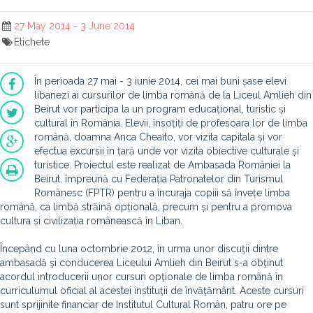
27 May 2014 - 3 June 2014
Etichete
În perioada 27 mai - 3 iunie 2014, cei mai buni șase elevi
libanezi ai cursurilor de limba română de la Liceul Amlieh din
Beirut vor participa la un program educațional, turistic și
cultural în România. Elevii, însoțiți de profesoara lor de limba
română, doamna Anca Cheaito, vor vizita capitala și vor
efectua excursii în țară unde vor vizita obiective culturale și
turistice. Proiectul este realizat de Ambasada României la
Beirut, împreună cu Federația Patronatelor din Turismul
Românesc (FPTR) pentru a încuraja copiii să învețe limba
română, ca limbă străină opțională, precum și pentru a promova
cultura și civilizația românească în Liban.
Începând cu luna octombrie 2012, în urma unor discuţii dintre
ambasadă şi conducerea Liceului Amlieh din Beirut s-a obţinut
acordul introducerii unor cursuri opţionale de limba română în
curriculumul oficial al acestei instituţii de învăţământ. Aceste cursuri
sunt sprijinite financiar de Institutul Cultural Român, patru ore pe