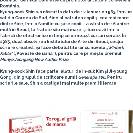
Domnul Tae Hyun Oum este un promotor al culturii coreene în
România.
Kyung-sook Shin
s-a născut la data de 12 ianuarie 1963, într-un
sat din Coreea de Sud, fiind al patrulea copil şi cea mai mare
dintre fiice, într-o familie cu şase copii. La vârsta de 16 ani se
mută în Seoul, la fratele său mai mare, şi lucrează într-o
fabrică de electronice în timp ce urmează cursuri serale. În
1985, după absolvirea Institutului de Arte din Seoul, secţia
scriere creativă, îşi face debutul literar cu nuvela
„Winter’s
Fable”
(„Poveste de iarnă”), pentru care primeşte premiul
Munye Joongang New Author Prize
.
Kyung-sook Shin face parte, alături de In-suk Kim şi Ji-young
Gong, din grupul de scriitoare numit
Generaţia 386
. Pentru
scrierile sale, Shin a castigat mai multe premii literare.