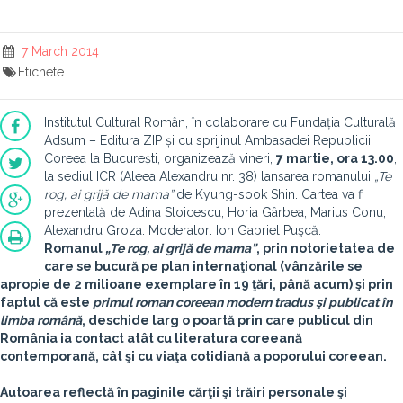
7 March 2014
Etichete
Institutul Cultural Român, în colaborare cu Fundația Culturală
Adsum – Editura ZIP și cu sprijinul Ambasadei Republicii
Coreea la București, organizează vineri,
7 martie, ora 13.00
,
la sediul ICR (Aleea Alexandru nr. 38) lansarea romanului
„Te
rog, ai grijă de mama”
de Kyung-sook Shin. Cartea va fi
prezentată de Adina Stoicescu, Horia Gârbea, Marius Conu,
Alexandru Groza. Moderator: Ion Gabriel Puşcă.
Romanul
„Te rog, ai grijă de mama”
, prin notorietatea de
care se bucură pe plan internaţional (vânzările se
apropie de 2 milioane exemplare în 19 ţări, până acum) şi prin
faptul că este
primul roman coreean modern tradus şi publicat în
limba română
, deschide larg o poartă prin care publicul din
România ia contact atât cu literatura coreeană
contemporană, cât şi cu viaţa cotidiană a poporului coreean.
Autoarea reflectă în paginile cărţii şi trăiri personale şi