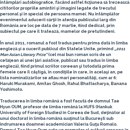
întâmplări autobiografice, făcând astfel ficţiunea să trezească
cititorilor propriile amintiri şi imagini legate de trecutul
personal şi în special de persoana mamei. Nu întâmplător
evenimentul aducerii cărţii în atenţia publicului larg din
România are loc pe data de 7 martie, fiind dedicat, prin
subiectul pe care îl tratează, mamelor de pretutindeni.
În anul 2011, romanul a fost tradus pentru prima dată în limba
engleză şi a cucerit publicul din Statele Unite, primind
„2011
Man Asian Literary Prize”
(cel mai bun roman scris de un
cetăţean al unei ţări asiatice, publicat sau tradus în limba
engleză), fiind primul scriitor coreean şi totodată prima
femeie care îl câştigă, în condiţiile în care, în acelaşi an, pe
lista nominalizărilor se aflau mari personalităţi, cum ar fi:
Haruki Murakami, Amitav Ghosh, Rahul Bhattacharya, Banana
Yoshimoto.
Traducerea în limba română a fost facută de domnul
Tae
Hyun OUM
, profesor de limba română la HUFS (Hankuk
University of Foreign Studies) în Coreea de Sud, deţinător al
unui doctorat în limba română susţinut la Bucureşti sub
îndrumarea doamnei academician Valeria Guţu Romalo.