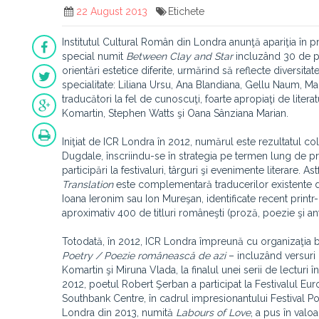
22 August 2013
Etichete
Institutul Cultural Român din Londra anunţă apariţia în p
special numit
Between Clay and Star
incluzând 30 de pa
orientări estetice diferite, urmărind să reflecte diversitatea
specialitate: Liliana Ursu, Ana Blandiana, Gellu Naum, Ma
traducători la fel de cunoscuţi, foarte apropiaţi de liter
Komartin, Stephen Watts şi Oana Sânziana Marian.
Iniţiat de ICR Londra în 2012, numărul este rezultatul co
Dugdale, înscriindu-se în strategia pe termen lung de pro
participări la festivaluri, târguri şi evenimente literare. A
Translation
este complementară traducerilor existente d
Ioana Ieronim sau Ion Mureşan, identificate recent printr-
aproximativ 400 de titluri româneşti (proză, poezie şi an
Totodată, în 2012, ICR Londra împreună cu organizaţia br
Poetry / Poezie românească de azi
– incluzând versuri
Komartin şi Miruna Vlada, la finalul unei serii de lecturi î
2012, poetul Robert Şerban a participat la Festivalul Eur
Southbank Centre, în cadrul impresionantului Festival Poe
Londra din 2013, numită
Labours of Love
, a pus în valo