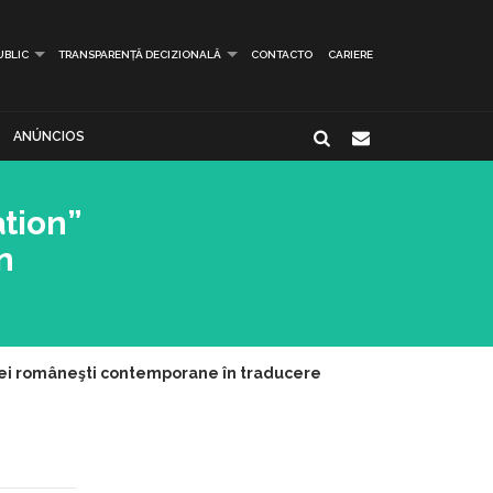
UBLIC
TRANSPARENȚĂ DECIZIONALĂ
CONTACTO
CARIERE
ANÚNCIOS
ation”
n
ziei româneşti contemporane în traducere