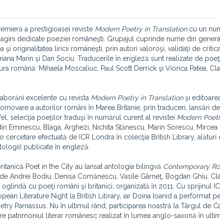
remieră a prestigioasei reviste
Modern Poetry in Translation
cu un nu
gini dedicate poeziei româneşti. Grupajul cuprinde nume din generaţi
 şi originalitatea liricii româneşti, prin autori valoroşi, validaţi de critic
riana Marin şi Dan Sociu. Traducerile în engleză sunt realizate de poeţi
atura română: Mihaela Moscaliuc, Paul Scott Derrick şi Viorica Patea, Cl
laborării excelente cu revista
Modern Poetry in Translation
şi editoare
movare a autorilor români în Marea Britanie, prin traduceri, lansări de
stfel, selecţia poeţilor traduşi în numărul curent al revistei
Modern Poetr
in Eminescu, Blaga, Arghezi, Nichita Stănescu, Marin Sorescu, Mircea 
o cercetare efectuată de ICR Londra în colecţia British Library, alături 
tologii) publicate în engleză.
itanică Poet in the City au lansat antologia bilingvă
Contemporary R
 de Andrei Bodiu, Denisa Comănescu, Vasile Gârneţ, Bogdan Ghiu, Cl
n oglindă cu poeţi români şi britanici, organizată în 2011. Cu sprijinul IC
opean Literature Night la British Library, iar Doina Ioanid a performat 
try Parnassus. Nu în ultimul rând, participarea noastră la Târgul de Ca
are patrimoniul literar românesc realizat în lumea anglo-saxonă în ulti