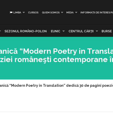
LIMBA
CURSOS
QUEM SOMOS
MÍDIA
INFORMAȚII DE INTERES P
SEZONUL ROMÂNO-POLON
EUNIC
CENTRUL CĂRŢII
BURSE
tanică “Modern Poetry in Transl
eziei româneşti contemporane î
itanică “Modern Poetry in Translation” dedică 30 de pagini poe