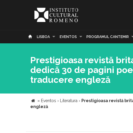
LISBOA
EVENTOS
PROGRAMUL CANTEMIR
Prestigioasa revistă bri
dedică 30 de pagini po
traducere engleză
»
Eventos
›
Literatura
›
Prestigioasa revistă br
engleză