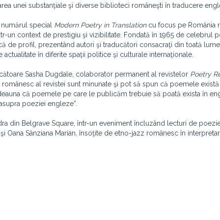
area unei substanţiale şi diverse biblioteci româneşti în traducere eng
, numărul special
Modern Poetry in Translation
cu focus pe România r
tr-un context de prestigiu şi vizibilitate. Fondată în 1965 de celebrul 
că de profil, prezentând autori şi traducători consacraţi din toată lume
ctualitate în diferite spaţii politice şi culturale internaţionale.
ucătoare Sasha Dugdale, colaborator permanent al revistelor
Poetry R
l românesc al revistei sunt minunate şi pot să spun că poemele exist
deauna că poemele pe care le publicăm trebuie să poată exista în eng
t asupra poeziei engleze”.
dra din Belgrave Square, într-un eveniment încluzând lecturi de poezie
i Oana Sânziana Marian, însoţite de etno-jazz românesc în interpreta