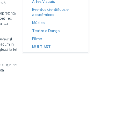
Artes Visuais
leză.
Eventos científicos e
eprezintă
académicos
poet Ted
Música
a, cu
Teatro e Dança
Filme
eview
şi
ă acum în
MULTIART
leză la fel
 susţinute
rea