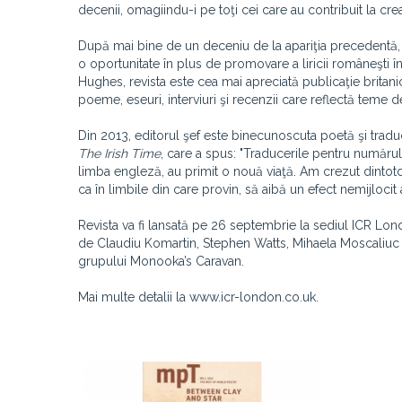
decenii, omagiindu-i pe toţi cei care au contribuit la cre
După mai bine de un deceniu de la apariţia precedentă
o oportunitate în plus de promovare a liricii româneşti în
Hughes, revista este cea mai apreciată publicaţie britani
poeme, eseuri, interviuri şi recenzii care reflectă teme de a
Din 2013, editorul şef este binecunoscuta poetă şi trad
The Irish Time
, care a spus: "Traducerile pentru număru
limba engleză, au primit o nouă viaţă. Am crezut dintot
ca în limbile din care provin, să aibă un efect nemijloci
Revista va fi lansată pe 26 septembrie la sediul ICR Lon
de Claudiu Komartin, Stephen Watts, Mihaela Moscaliuc ş
grupului Monooka’s Caravan.
Mai multe detalii la www.icr-london.co.uk.