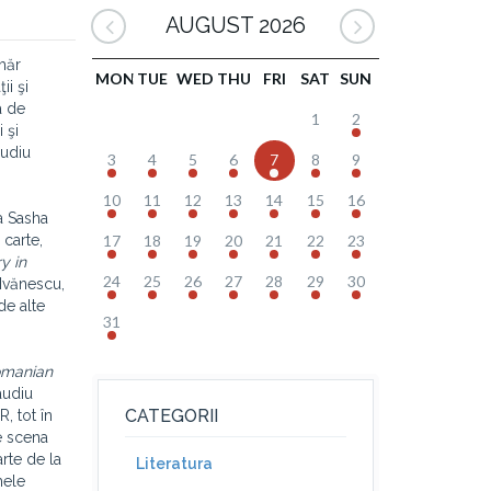
AUGUST 2026
măr
MON
TUE
WED
THU
FRI
SAT
SUN
i şi
a de
1
2
 şi
audiu
3
4
5
6
7
8
9
10
11
12
13
14
15
16
a Sasha
 carte,
17
18
19
20
21
22
23
y in
24
25
26
27
28
29
30
Ivănescu,
de alte
31
omanian
audiu
CATEGORII
R, tot în
pe scena
rte de la
Literatura
mele